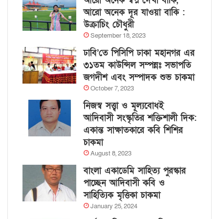
আরো অনেক স্বপ্ন দেখা বাকি,
আরো অনেক দূর যাওয়া বাকি :
উক্রাচিং চৌধুরী
September 18, 2023
ঢাবি’তে পিসিপি ঢাকা মহানগর এর
৩১তম কাউন্সিল সম্পন্নঃ সভাপতি
জগদীশ এবং সম্পাদক শুভ চাকমা
October 7, 2023
নিজস্ব সত্ত্বা ও মূল্যবোধই
আদিবাসী সংস্কৃতির শক্তিশালী দিক:
একান্ত সাক্ষাতকারে কবি শিশির
চাকমা
August 8, 2023
বাংলা একাডেমি সাহিত্য পুরস্কার
পাচ্ছেন আদিবাসী কবি ও
সাহিত্যিক মৃত্তিকা চাকমা
January 25, 2024