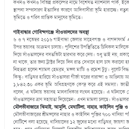
কখনও কখনও বিভিন্ন প্রকল্পের নামে বিশেষত ন্যাশনাল পার্ক, ইকো-
স্থাপনা সম্প্রসারণ ইত্যাদির কারণে আদিবাসীরা ভূমি হারাচ্ছে। ন
ভূমিতে ও গরিব প্রান্তিক মানুষের ভূমিতে।
গাইবান্ধার গোবিন্দগঞ্জে সাঁওতালদের অবস্থা
৬ ও ৭ নভেম্বর ২০১৬ গাইবান্ধা জেলার সাহেবগঞ্জ ও বাগদাফার্ম 
উপর ভয়াবহ আক্রমণ চালায়। পুলিশের উপস্থিতিতে চিনিকল মালিক
দিয়ে সাঁওতালদের বসতভিটা ছারখার করে দেয়। শুধু তাই নয়, প্রকাশ
না থাকে, তার জন্য ট্রাক্টর দিয়ে দিন রাত সেখানে হাল চাষ করান
নিহতরা হলেন শ্যামল হেমব্রম, মঙ্গল মার্ডি ও রমেশ টুডু। বুলেট বি
কিস্কু। বাড়িঘর হারিয়ে সাঁওতালরা গীর্জা ঘরের বারান্দা ও আঙিন
১,৮৪২.৩০ একর ভূমি অধিগ্রহণকে কেন্দ্র করে এই সমস্যা। জাত
বলেন, এ ঘটনায় ভয়াবহ মানবাধিকার লংঘন হয়েছে। এ ঘটনাকে কেন
সাঁওতালদের ত্রাণ সহায়তা দিয়েছেন। এখন মামলা চলছে। সাঁওতাল
মৌলভীবাজারে ঝিমাই, আমুলি, মেঘাটিলা, নাহার, কাইলিন পুঞ্জি ও পা
মৌলভীবাজারের শ্রীমঙ্গলের নাহার ও কাইলিন পুঞ্জির ৭০০ খাসিয়া
নোটিশে বলা হয়েছে, খাসিয়াদের ১২ জুনের মধ্যে বাড়িঘর, জায়গা জ