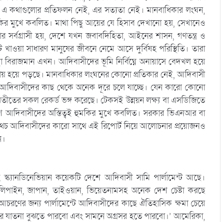
 এ কথাগুলোর প্রতিফলন নেই, এর সত্যতা নেই। মানবাধিকার লংঘন,
মকির মুখে কবলিত। মাথা পিছু আয়ের যে হিসাব দেখানো হয়, সেখানেও
সর্বগ্রাসী হয়, দেশে যখন জবাবদিহিতা, আইনের শাসন, গণতন্ত্র ও
খাওয়া সাধারণ মানুষের জীবনে নেমে আসে দুর্বিষহ পরিস্থিতি। তারা
স্থা বিরাজমান এখন। আদিবাসীদের ভূমি নির্বিঘ্নে অনায়াসে বেদখল হয়ে
ায় হয়ে পড়ছে। মানবাধিকার লংঘনের কোনো প্রতিকার নেই, আদিবাসী
রকার আদিবাসীদের কাছ থেকে অনেক দূরে চলে যাচ্ছে। যেন কারো কোনো
ণ অতীতের সকল রেকর্ড ভঙ্গ করেছে। টেকসই উন্নয়ন লক্ষ্য বা এসডিজিতে
 আদিবাসীদের অস্তিত্বই হুমকির মুখে কবলিত। সরকার ভিএনআর বা
, অথচ আদিবাসীদের কারো সাথে এই রিপোর্ট নিয়ে আলোচনার প্রয়োজনও
ি।
স্ক্যানডিনেভিয়ান কয়েকটি দেশে আদিবাসী সামি পার্লামেন্ট আছে।
, ফিলিপাইন, জাপান, তাইওয়ান, ভিয়েতনামসহ অনেক দেশ চেষ্টা করছে
আচরণের জন্য পার্লামেন্টে আদিবাসীদের কাছে ঐতিহাসিক ক্ষমা চেয়ে
পরের যাতনা বুঝতে পারবো এবং সামনে অগ্রসর হতে পারবো।’ আমেরিকা,