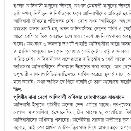
হাজার আদিবাসী মানুষের জীবনে, অগণন মেহনতী মানুষের জীবনে
ভূমি দখল, নিপীড়ন ও নির্যাতনের ফলে আদিবাসীদের অস্তিত্বই হু
আদিবাসী জীবনের প্রতিফলন নেই। দেশে যখন ‘আমিত্বের’ অহংকার 
স্বচ্ছতার অভাব প্রকট হয়, তখন আদিবাসীসহ দেশের গরিব ও খেটে 
আরো বেশি প্রান্তিক অবস্থানে চলে যায়। দেশে এমনি যন্ত্রণাময় অব
যাচ্ছে। অহংকার ও ক্ষমতার দাপটে পাহাড়ি আদিবাসীরা আরো অসহ
ও প্রান্তিক মানুষের জন্য যেন ‘কোথাও কেউ নেই’। রাষ্ট্র ও স
দায়িত্ব নেই। আদিবাসীদের সঙ্গে রাষ্ট্রের দায়িত্বহীন ও বৈরী আচর
জাতিসংঘ আদিবাসীদের জীবনমান উন্নয়নের কথা বলছে। আর দেশে
ভলুন্টারী ন্যাশনাল রিভিউ জাতিসংঘে দাখিল করেছে জুলাই মাসে
মনে করেনি। অথচ জাতিসংঘে গিয়ে বলেনি যে তারা আলোচনা করেন
তিন.
পৃথিবীর নানা দেশে আদিবাসী অধিকার ঘোষণাপত্রের বাস্তবায়ন
আদিবাসী ইস্যুতে পৃথিবীর অনেক দেশ এগিয়ে যাচ্ছে। নরওয়েসহ 
নেপাল, মালয়েশিয়া, ইন্দোনেশিয়া, চীন, থাইল্যান্ড, কম্বোডিয়া
আদিবাসীদের অধিকার প্রদানের। অস্ট্রেলিয়া সরকার অতীতের ভুল 
বলেছে, ‘এই ক্ষমা প্রার্থনা ও উপলব্ধির মধ্য দিয়ে আমরা একে অ