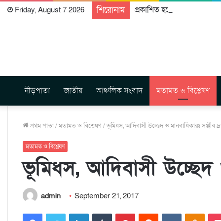
শিরোনাম
প্রকাশিত হতে যাচ্ছে দি রাবুগ
Friday, August 7 2026
নীড়পাতা
জাতীয়
আঞ্চলিক সংবাদ
মতামত ও বিশ্লেষণ
প্রথম পাতা
/
মতামত ও বিশ্লেষণ
/
ভূমিধস, আদিবাসী উচ্ছেদ ও মানবাধিকারঃ সঞ্জীব দ্র
মতামত ও বিশ্লেষণ
ভূমিধস, আদিবাসী উচ্ছেদ ও
admin
September 21, 2017
Facebook
Twitter
LinkedIn
Tumblr
Pinterest
Reddit
VKontakte
Odnoklassniki