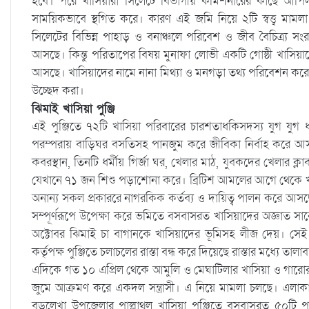
হবে। পরে খাসিয়ারা সিলেটে বিভাগীয় কমিশনারের কাছে আপ
সাময়িকভাবে স্থগিত করে। কারণ এই জমি নিয়ে ২টি স্বত্ত্ব মামলা
সিলেটের বিভিন্ন পাহাড় ও বনাঞ্চলে পরিবেশ ও জীব বৈচিত্র্য সং
আসছে। কিন্তু পরিতাপের বিষয় মুনাফা লোভী একটি গোষ্ঠী খাসিয়া
আসছে। খাসিয়াদের নামে নানা মিথ্যা ও মনগড়া তথ্য পরিবেশন করে ম
উচ্ছেদ করা।
ঝিমাই খাসিয়া পুঞ্জি
এই পুঞ্জিতে ৭২টি খাসিয়া পরিবারের চারশতাধকিসদস্য যুগ যুগ
পরম্পরায় বাড়িঘর বসতিসহ পানজুম করে জীবিকা নির্বাহ করে আসছে। 
কবরস্থান, তিনটি ধর্মীয় গির্জা ঘর, খেলার মাঠ, যুবকদের খেলার ক্লাব, স
যেখানে ৭১ জন শিশু পড়াশোনা করে। ব্রিটিশ আমলের আগে থেকে খা
অনান্য সকল প্রকাররে নাগরকিক কর্তব্য ও দায়িত্ব পালন করে আসছে
সম্পূর্ণরূপে উপেক্ষা করে ভমিতে বসবাসরত খাসিয়াদের অজ্ঞাত সারে
অক্টোবর ঝিমাই চা বাগানকে খাসিয়াদের ভূমিসহ লীজ দেয়। সেই থ
কর্তৃপক্ষ পুঞ্জিতে চলাচলের রাস্তা বন্ধ করে দিয়েছে রাস্তার মধ্যে তাল
এদিকে গত ১০ এপ্রিল থেকে আমুলি ও মেঘাটিলার খাসিয়া ও গারোরাও 
জুমে আক্রমণ করে একদল সন্ত্রাসী। এ নিয়ে মামলা চলছে। এলা
বড়লেখা উপজেলার পাল্লাথল খাসিয়া পুঞ্জিতে বসবাসরত ৫০টি পর