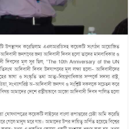
বন্ধটি উপস্থাপন করেছিলাম এএলআরডিসহ কয়েকটি সংগঠন আয়োজিত
িক আদিবাসী জনগণের জন্য আদিবাসী দিবস হলো তাদের মানবাধিকার ও
আদিবাসী দিবসের মূল সুর ছিল, “The 10th Anniversary of the UN
তিসংঘ আদিবাসী দিবস উদযাপনের মূল লক্ষ্য হলো- আদিবাসীদের
া ও সংস্কৃতি তথা আত্ম-নিয়ন্ত্রণাধিকার সম্পর্কে সদস্য রাষ্ট্র,
 মিডিয়া, সংখ্যাগরিষ্ঠ অ-আদিবাসী জনগণ ও সংশ্লিষ্ট সকলকে সচেতন করে
ের বিষয় আমাদের দেশে রাষ্ট্রীয়ভাবে আজো আদিবাসী দিবস পালিত হলো
া ঘোষণাপত্রের কয়েকটি লাইনের বাংলা রূপান্তরের চেষ্টা আমি করেছি
 গেলে মানুষ মরে যায়। আমাদের উপর দায়িত্ব অর্পিত হয়েছে বিশ্বের