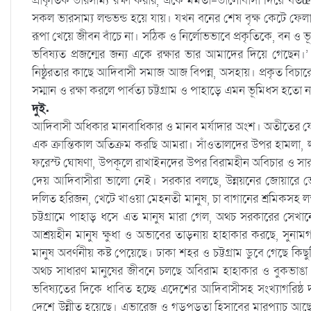
প্রাকৃতিক ভারসাম্য রক্ষা করার, একে মমতা-ভালোবাসা দিয়ে য
সকল ভারসাম্য লন্ডভন্ড হয়ে যায়। যখন বনের শেষ বৃক্ষ কেটে ফে
রূপা খেয়ে জীবন বাঁচে না। সঠিক ও নির্লোভভাবে প্রকৃতিকে, বন ও 
ভবিষ্যত প্রজন্মের জন্য একে রক্ষার ভার আমাদের দিয়ে গেছেন।’ অ
নিষ্ঠুরতার কাছে আদিবাসী সমাজ আজ বিপন্ন, অসহায়। প্রকৃত বিচারে
সম্মান ও রক্ষা করলে পার্বত্য চট্টগ্রাম ও পাহাড়ে এমন ভূমিধস হত
দুই.
আদিবাসী অধিকার মানবাধিকার ও মানব মর্যাদার অংশ। অতীতের
এক ক্রান্তিকাল অতিক্রম করছি আমরা। সাঁওতালদের উপর হামলা, লংগ
ফরেস্ট ঘোষণা, উপকূলে রাখাইনদের উপর বিরামহীন অবিচার ও সার
দেয় আদিবাসীরা ভালো নেই। সরকার বলছে, উন্নয়নের জোয়ারে ভেসে
দলিত হরিজন, খেটে খাওয়া মেহনতী মানুষ, চা বাগানের শ্রমিকসহ লক্ষ
চট্টগ্রামে পাহাড় ধসে এত মানুষ মারা গেল, অথচ সরকারের সেখ
আশ্রয়হীন মানুষ ক্ষুধা ও অভাবের তাড়নায় হাহাকার করছে, সুনা
মানুষ অবর্ণনীয় কষ্ট পেয়েছে। ঢাকা শহর ও চট্টগ্রাম ডুবে গেছে 
অথচ সাধারণ মানুষের জীবনে চলছে অবিরাম হাহাকার ও বুকভাঙা দী
ভবিষ্যতের দিকে ধাবিত হচ্ছে এদেশের আদিবাসীসহ সংখ্যাগরিষ্
দেশে উন্নীত হয়েছে। এভারেজ ও গড়পড়তা হিসাবের মারপ্যাচ আছে এ