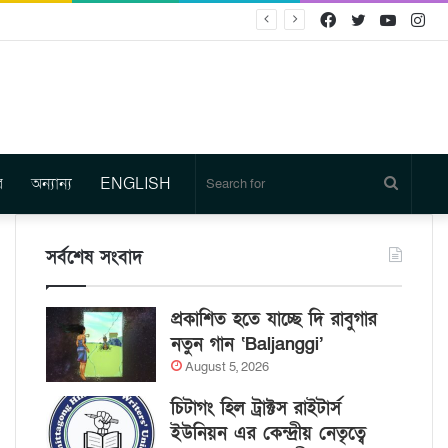
Facebook
Twitter
YouTu
In
র
অন্যান্য
ENGLISH
Search
for
সর্বশেষ সংবাদ
প্রকাশিত হতে যাচ্ছে দি রাবুগার
নতুন গান ‘Baljanggi’
August 5, 2026
চিটাগং হিল ট্রাক্টস রাইটার্স
ইউনিয়ন এর কেন্দ্রীয় নেতৃত্বে