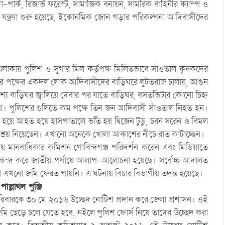
পার্ক, রিজার্ভ ফরেস্ট, সামাজিক বনায়ন, সামরিক বাহিনীর ক্যাম্প ও
তুন যন্ত্রণা শুরু হয়েছে, ইকোনমিক জোন গড়ার পরিকল্পনা আদিবাসীদের
এলাকায় পুলিশ ও সুগার মিল কর্তৃপক্ষ মিলিতভাবে সাঁওতাল কৃষকদের
ের পক্ষের একদল লোক আদিবাসীদের বাড়িঘরে লুটতরাজ চালায়, আগুন
্যে বাড়িঘর জ্বালিয়ে দেবার পর যাতে বাড়িঘর, বসতভিটার কোনো চিহ্ন
ো হয়। পুলিশের গুলিতে কম পক্ষে তিন জন আদিবাসী সাঁওতাল নিহত হন।
দ্ধ হয়ে আহত হয়ে হাসপাতালে ভর্তি হয় দ্বিজেন টুডু, চরন সরেন ও বিমল
ায় আশ্রয় নিয়েছেন। এখানো অনেকে খোলা আকাশের নীচে রাত কাটাচ্ছেন।
ীয় মানবাধিকার কমিশন গোবিন্দগঞ্জ পরিদর্শন করেন এবং মিডিয়াতে
্দ্র করে জাতীয় পর্যায়ে আলাপ-আলোচনা হয়েছে। সর্বোচ্চ আদালত
রা এখনো জমি ফেরত পায়নি। এ ঘটনায় বিচার বিভাগীয় তদন্ত হয়েছে।
ল্লাথল পুঞ্জি
 পরিবারকে ৩০ মে ২০১৬ উচ্ছেদ নোটিশ প্রদান করে জেলা প্রশাসন। ওই
মি ছেড়ে চলে যেতে হবে, নইলে পুলিশ ফোর্স নিয়ে তাদের উচ্ছেদ করা