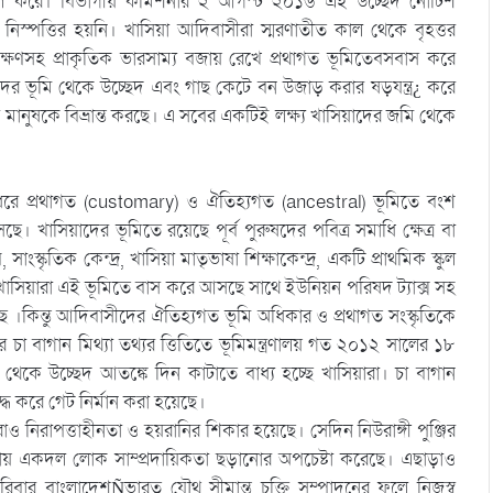
িল করে। বিভাগীয় কমিশনার ২ আগস্ট ২০১৬ এই উচ্ছেদ নোটিশ
 নিস্পত্তির হয়নি। খাসিয়া আদিবাসীরা স্মরণাতীত কাল থেকে বৃহত্তর
রক্ষণসহ প্রাকৃতিক ভারসাম্য বজায় রেখে প্রথাগত ভূমিতেবসবাস করে
দের ভূমি থেকে উচ্ছেদ এবং গাছ কেটে বন উজাড় করার ষড়যন্ত্র¿ করে
ানুষকে বিভ্রান্ত করছে। এ সবের একটিই লক্ষ্য খাসিয়াদের জমি থেকে
 ধরে প্রথাগত (customary) ও ঐতিহ্যগত (ancestral) ভূমিতে বংশ
খাসিয়াদের ভূমিতে রয়েছে পূর্ব পুরুষদের পবিত্র সমাধি ক্ষেত্র বা
াংস্কৃতিক কেন্দ্র, খাসিয়া মাতৃভাষা শিক্ষাকেন্দ্র, একটি প্রাথমিক স্কুল
সিয়ারা এই ভূমিতে বাস করে আসছে সাথে ইউনিয়ন পরিষদ ট্যাক্স সহ
 ।কিন্তু আদিবাসীদের ঐতিহ্যগত ভূমি অধিকার ও প্রথাগত সংস্কৃতিকে
 চা বাগান মিথ্যা তথ্যর ত্তিতিতে ভূমিমন্ত্রণালয় গত ২০১২ সালের ১৮
েকে উচ্ছেদ আতঙ্কে দিন কাটাতে বাধ্য হচ্ছে খাসিয়ারা। চা বাগান
াবদ্ধ করে গেট নির্মান করা হয়েছে।
নিরাপত্তাহীনতা ও হয়রানির শিকার হয়েছে। সেদিন নিউরাঙ্গী পুঞ্জির
কায় একদল লোক সাম্প্রদায়িকতা ছড়ানোর অপচেষ্টা করেছে। এছাড়াও
িবার বাংলাদেশÑভারত যৌথ সীমান্ত চুক্তি সম্পাদনের ফলে নিজস্ব