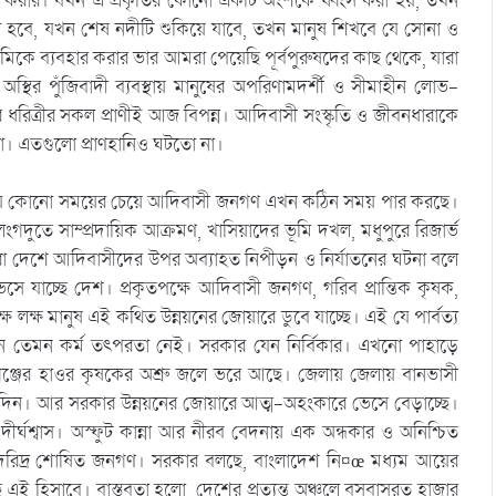
তœ করার। যখন এ প্রকৃতির কোনো একটি অংশকে ধ্বংস করা হয়, তখন
লা হবে, যখন শেষ নদীটি শুকিয়ে যাবে, তখন মানুষ শিখবে যে সোনা ও
ভূমিকে ব্যবহার করার ভার আমরা পেয়েছি পূর্বপুরুষদের কাছ থেকে, যারা
স্থির পুঁজিবাদী ব্যবস্থায় মানুষের অপরিণামদর্শী ও সীমাহীন লোভ-
 ধরিত্রীর সকল প্রাণীই আজ বিপন্ন। আদিবাসী সংস্কৃতি ও জীবনধারাকে
ো না। এতগুলো প্রাণহানিও ঘটতো না।
 যে কোনো সময়ের চেয়ে আদিবাসী জনগণ এখন কঠিন সময় পার করছে।
দুতে সাম্প্রদায়িক আক্রমণ, খাসিয়াদের ভূমি দখল, মধুপুরে রিজার্ভ
া দেশে আদিবাসীদের উপর অব্যাহত নিপীড়ন ও নির্যাতনের ঘটনা বলে
 যাচ্ছে দেশ। প্রকৃতপক্ষে আদিবাসী জনগণ, গরিব প্রান্তিক কৃষক,
 লক্ষ মানুষ এই কথিত উন্নয়নের জোয়ারে ডুবে যাচ্ছে। এই যে পার্বত্য
ানে তেমন কর্ম তৎপরতা নেই। সরকার যেন নির্বিকার। এখনো পাহাড়ে
মগঞ্জের হাওর কৃষকের অশ্রু জলে ভরে আছে। জেলায় জেলায় বানভাসী
কিছুদিন। আর সরকার উন্নয়নের জোয়ারে আত্ম-অহংকারে ভেসে বেড়াচ্ছে।
র্ঘশ্বাস। অস্ফুট কান্না আর নীরব বেদনায় এক অন্ধকার ও অনিশ্চিত
ঠ দরিদ্র শোষিত জনগণ। সরকার বলছে, বাংলাদেশ নি¤œ মধ্যম আয়ের
ই হিসাবে। বাস্তবতা হলো, দেশের প্রত্যন্ত অঞ্চলে বসবাসরত হাজার