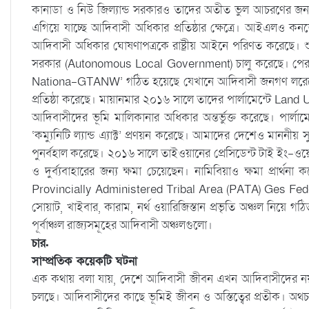
কানাডা ও নিউ জিল্যান্ড সরকারও তাদের অতীত ভুল আচরণের জন
এগিয়ে যাচ্ছে আদিবাসী অধিকার প্রতিষ্ঠার ক্ষেত্রে। আইএলও কন
আদিবাসী অধিকার ঘোষণাপত্রকে রাষ্ট্রীয় আইনে পরিণত করেছে। শুধ
সরকার (Autonomous Local Government) চালু করেছে। পে
Nationa-GTANW’ গঠিত হয়েছে যেখানে আদিবাসী জনগণ লরেটো ভূ
প্রতিষ্ঠা করেছে। মায়ানমার ২০১৬ সালে তাদের পার্লামেন্টে Lan
আদিবাসীদের ভূমি মালিকানার অধিকার অন্তর্ভুক্ত করেছে। পার্লাম
‘কম্যুনিটি ল্যান্ড এ্যাক্ট’ প্রণয়ন করেছে। আমাদের দেশেও মাননীয় সুপ্
পুনর্বহাল করেছে। ২০১৬ সালে তাইওয়ানের প্রেসিডেন্ট টাই ইং-ওয়
ও দুর্ব্যবাহারের জন্য ক্ষমা চেয়েছেন। নামিবিয়াও ক্ষমা প্রার
Provincially Administered Tribal Area (PATA) Ges Feder
সোয়াট, খাইবার, কারাম, নর্থ ওয়ারিজিস্তান প্রভৃতি অঞ্চল নিয়ে গ
পূর্বাঞ্চল রাজ্যসমূহের আদিবাসী অঞ্চলগুলো।
চার.
সাম্প্রতিক কয়েকটি ঘটনা
এক কথায় বলা যায়, দেশে আদিবাসী জীবন এখন আদিবাসীদের ন
চলছে। আদিবাসীদের কাছে ভূমিই জীবন ও অস্তিত্বের প্রতীক। অথচ 