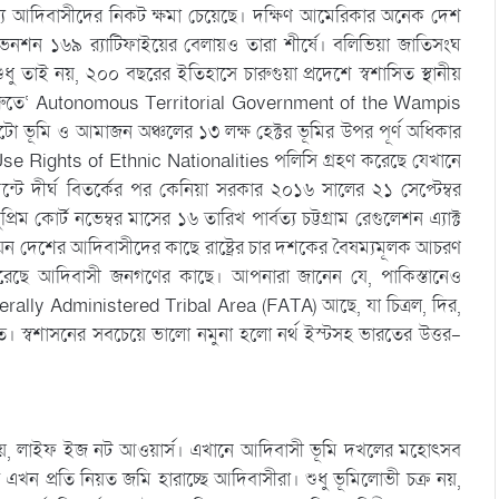
্য আদিবাসীদের নিকট ক্ষমা চেয়েছে। দক্ষিণ আমেরিকার অনেক দেশ
ভেনশন ১৬৯ র‌্যাটিফাইয়ের বেলায়ও তারা শীর্ষে। বলিভিয়া জাতিসংঘ
ু তাই নয়, ২০০ বছরের ইতিহাসে চারুগুয়া প্রদেশে স্বশাসিত স্থানীয়
রুতে‘ Autonomous Territorial Government of the Wampis
মি ও আমাজন অঞ্চলের ১৩ লক্ষ হেক্টর ভূমির উপর পূর্ণ অধিকার
d Use Rights of Ethnic Nationalities পলিসি গ্রহণ করেছে যেখানে
েন্টে দীর্ঘ বিতর্কের পর কেনিয়া সরকার ২০১৬ সালের ২১ সেপ্টেম্বর
রিম কোর্ট নভেম্বর মাসের ১৬ তারিখ পার্বত্য চট্টগ্রাম রেগুলেশন এ্যাক্ট
েন দেশের আদিবাসীদের কাছে রাষ্ট্রের চার দশকের বৈষম্যমূলক আচরণ
্থনা করেছে আদিবাসী জনগণের কাছে। আপনারা জানেন যে, পাকিস্তানেও
ally Administered Tribal Area (FATA) আছে, যা চিত্রল, দির,
ঠিত। স্বশাসনের সবচেয়ে ভালো নমুনা হলো নর্থ ইস্টসহ ভারতের উত্তর-
য়, লাইফ ইজ নট আওয়ার্স। এখানে আদিবাসী ভূমি দখলের মহোৎসব
এখন প্রতি নিয়ত জমি হারাচ্ছে আদিবাসীরা। শুধু ভূমিলোভী চক্র নয়,