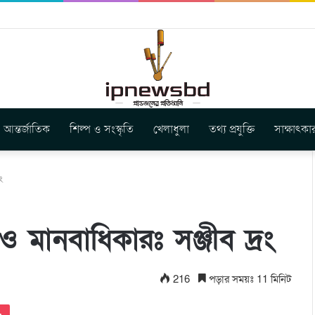
ার নতুন গান ‘Baljanggi’
আন্তর্জাতিক
শিল্প ও সংস্কৃতি
খেলাধুলা
তথ্য প্রযুক্তি
সাক্ষাৎকা
ং
 মানবাধিকারঃ সঞ্জীব দ্রং
216
পড়ার সময়ঃ 11 মিনিট
Pocket