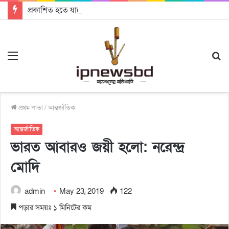
প্রকাশিত হতে যাচ্ছে দি রাবুগার নতুন গান ‘Baljanggi’
Menu
S
fo
প্রথম পাতা
/
আন্তর্জাতিক
আন্তর্জাতিক
ভারত আবারও জয়ী হলো: নরেন্দ্র
মোদি
admin
May 23, 2019
122
পড়ার সময়ঃ ১ মিনিটের কম