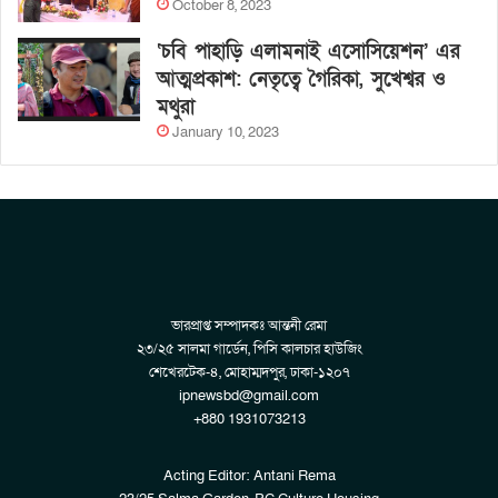
October 8, 2023
‘চবি পাহাড়ি এলামনাই এসোসিয়েশন’ এর
আত্মপ্রকাশ: নেতৃত্বে গৈরিকা, সুখেশ্বর ও
মথুরা
January 10, 2023
ভারপ্রাপ্ত সম্পাদকঃ আন্তনী রেমা
২৩/২৫ সালমা গার্ডেন, পিসি কালচার হাউজিং
শেখেরটেক-৪, মোহাম্মদপুর, ঢাকা-১২০৭
ipnewsbd@gmail.com
+880 1931073213
Acting Editor: Antani Rema