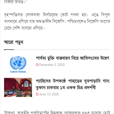
বিজয়ী ভারত।’
বৃহস্পতিবার লোকসভা নির্বাচনের ভোট গণনা হয়। এতে বিপুল
ব্যবধানে এগিয়ে যায় ক্ষমতাসীন বিজেপি। পশ্চিমবঙ্গেও বিজেপি আগের
চেয়ে বেশি আসনে এগিয়ে।
আরো পড়ুন
পার্বত্য চুক্তি বাস্তবায়ন নিয়ে জাতিসংঘের উদ্বেগ
December 3, 2022
প্যারিসের উপকণ্ঠে পাহাড়ের ঘুমপাড়ানি গান:
তুফান চাকমার ১ম একক চিত্র প্রদর্শনী
June 10, 2025
উল্লেখ্য, ভারতীয় পার্লামেন্টের নিম্নকক্ষ লোকসভার ৫৪৩ আসনে মোট