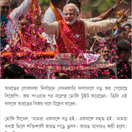
ভারতের লোকসভা নির্বাচনে বেসরকারি ফলাফলে বড় জয় পেয়েছে
বিজেপি। জয় পাওয়ার পর নরেন্দ্র মোদি টুইট করেছেন। তিনি এই
ফলকে ভারতের বিজয় বলে উল্লেখ করেন।
মোদি লিখেন, ‘আমরা একসঙ্গে বড় হই। একসঙ্গে সমৃদ্ধ হই। আমরা
সবাই মিলে শক্তিশালী ভারত গড়ে তুলব। ভারত আবারও জয়ী হলো।