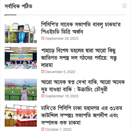
সর্বাধিক পঠিত
পিসিপি’র সাবেক সভাপতি বাবলু চাকমা’র
পিএইচডি ডিগ্রি অর্জন
September 20, 2023
পাহাড়ে বিশেষ মহলের দ্বারা আরো কিছু
জাতিগত সশস্ত্র দল গঠনের পর্যায়ে: সন্তু
লারমা
December 5, 2022
আরো অনেক স্বপ্ন দেখা বাকি, আরো অনেক
দূর যাওয়া বাকি : উক্রাচিং চৌধুরী
September 18, 2023
ঢাবি’তে পিসিপি ঢাকা মহানগর এর ৩১তম
কাউন্সিল সম্পন্নঃ সভাপতি জগদীশ এবং
সম্পাদক শুভ চাকমা
October 7, 2023