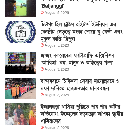
‘Baljanggi’
August 5, 2026
চিটাগং হিল ট্রাক্টস রাইটার্স ইউনিয়ন এর
কেন্দ্রীয় নেতৃত্বে মংক্য শোয়ে নু নেভী এবং
মুকুল কান্তি ত্রিপুরা
August 5, 2026
জাজং নকরেকের ফটোগ্রাফি এক্সিবিশন –
‘আ’বিমা: বন, মানুষ ও অস্তিত্বের গল্প’
August 3, 2026
বান্দরবানে চিকিৎসা সেবায় মানোন্নয়নে ৬
দফা দাবিতে ছাত্রজনতার মানববন্ধন
August 3, 2026
ইচ্ছালছড়া খাসিয়া পুঞ্জিতে পান গাছ কাটার
অভিযোগ, উচ্ছেদের ষড়যন্ত্রের আশঙ্কা স্থানীয়
খাসিয়াদের
August 2, 2026