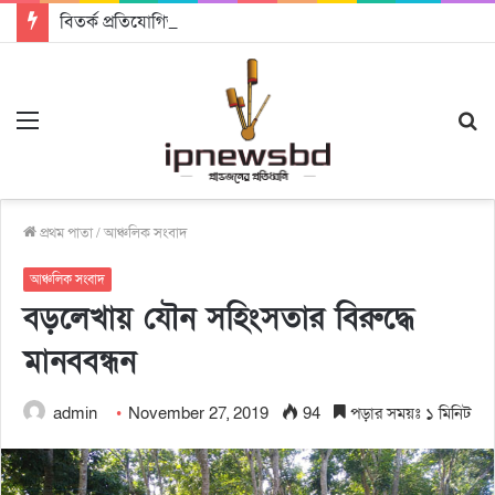
বিতর্ক প্রতিযোগিতায় চ্যাম্পিয়ন জাককানইবি, রানার্স আপ জিএসএফ
Menu
S
fo
প্রথম পাতা
/
আঞ্চলিক সংবাদ
আঞ্চলিক সংবাদ
বড়লেখায় যৌন সহিংসতার বিরুদ্ধে
মানববন্ধন
admin
November 27, 2019
94
পড়ার সময়ঃ ১ মিনিট