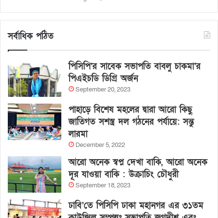
সর্বাধিক পঠিত
পিসিপি’র সাবেক সভাপতি বাবলু চাকমা’র
পিএইচডি ডিগ্রি অর্জন
September 20, 2023
পাহাড়ে বিশেষ মহলের দ্বারা আরো কিছু
জাতিগত সশস্ত্র দল গঠনের পর্যায়ে: সন্তু
লারমা
December 5, 2022
আরো অনেক স্বপ্ন দেখা বাকি, আরো অনেক
দূর যাওয়া বাকি : উক্রাচিং চৌধুরী
September 18, 2023
ঢাবি’তে পিসিপি ঢাকা মহানগর এর ৩১তম
কাউন্সিল সম্পন্নঃ সভাপতি জগদীশ এবং