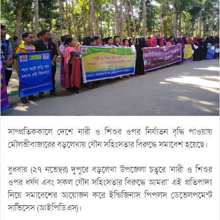
সাম্প্রতিককালে দেশে নারী ও শিশুর ওপর নির্যাতন বৃদ্ধি পাওয়ায়
মৌলভীবাজারের বড়লেখায় যৌন সহিংসতার বিরুদ্ধে সমাবেশ হয়েছে।
বুধবার (২৭ নভেম্বর) দুপুরে বড়লেখা উপজেলা চত্বরে ‘নারী ও শিশুর
ওপর ধর্ষণ এবং সকল যৌন সহিংসতার বিরুদ্ধে আমরা’ এই প্রতিপাদ্য
নিয়ে সমাবেশের আয়োজন করে ইন্ডিজিনাস পিপলস ডেভেলপমেন্ট
সার্ভিসেস (আইপিডিএস)।