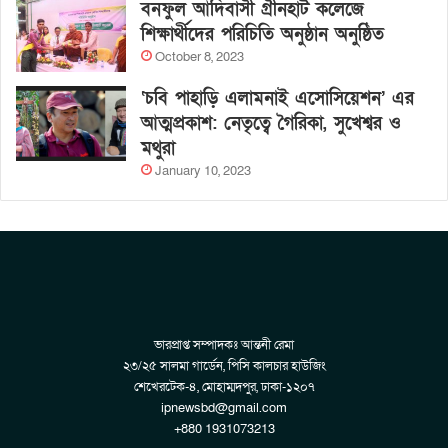
বনফুল আদিবাসী গ্রীনহার্ট কলেজে
শিক্ষার্থীদের পরিচিতি অনুষ্ঠান অনুষ্ঠিত
October 8, 2023
‘চবি পাহাড়ি এলামনাই এসোসিয়েশন’ এর
আত্মপ্রকাশ: নেতৃত্বে গৈরিকা, সুখেশ্বর ও
মথুরা
January 10, 2023
ভারপ্রাপ্ত সম্পাদকঃ আন্তনী রেমা
২৩/২৫ সালমা গার্ডেন, পিসি কালচার হাউজিং
শেখেরটেক-৪, মোহাম্মদপুর, ঢাকা-১২০৭
ipnewsbd@gmail.com
+880 1931073213