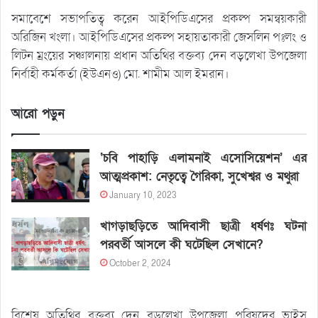
সমাবেশে সভাপতিত্ব করেন আইপিডিএসের প্রকল্প সমন্বয়কারী
অরিজিন খংলা। আইপিডিএসের প্রকল্প সহায়তাকারী জেসলিন পঃলং ও
লিটন ম্রংয়ের সঞ্চালনায় প্রধান অতিথির বক্তব্য দেন বড়লেখা উপজেলা
নির্বাহী কর্মকর্তা (ইউএনও) মো. শামীম আল ইমরান।
আরো পড়ুন
‘চবি পাহাড়ি এলামনাই এসোসিয়েশন’ এর
আত্মপ্রকাশ: নেতৃত্বে গৈরিকা, সুখেশ্বর ও মথুরা
January 10, 2023
খাগড়াছড়িতে আদিবাসী ছাত্রী ধর্ষণঃ ঘটনা
পরবর্তী আসলে কী ঘটেছিল সেখানে?
October 2, 2024
বিশেষ অতিথির বক্তব্য দেন বড়লেখা উপজেলা পরিষদের ভাইস