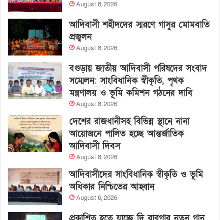
August 8, 2026
আদিবাসী শহীদদের স্মরণে গাসুর মোমবাতি
প্রজ্বলন
August 8, 2026
বগুড়ায় জাতীয় আদিবাসী পরিষদের সংবাদ
সম্মেলন: সাংবিধানিক স্বীকৃতি, পৃথক
মন্ত্রণালয় ও ভূমি কমিশন গঠনের দাবি
August 8, 2026
দেশের রাজধানীসহ বিভিন্ন স্থানে নানা
আয়োজনে পালিত হচ্ছে আন্তর্জাতিক
আদিবাসী দিবস
August 8, 2026
আদিবাসীদের সাংবিধানিক স্বীকৃতি ও ভূমি
অধিকার নিশ্চিতের আহ্বান
August 6, 2026
প্রকাশিত হতে যাচ্ছে দি রাবুগার নতুন গান