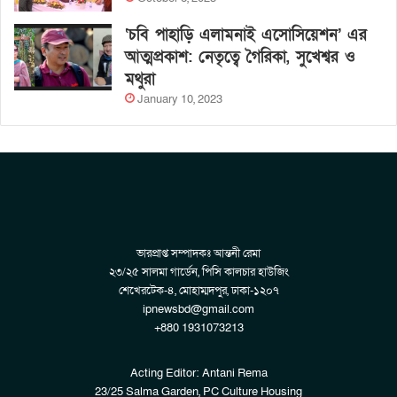
‘চবি পাহাড়ি এলামনাই এসোসিয়েশন’ এর
আত্মপ্রকাশ: নেতৃত্বে গৈরিকা, সুখেশ্বর ও
মথুরা
January 10, 2023
ভারপ্রাপ্ত সম্পাদকঃ আন্তনী রেমা
২৩/২৫ সালমা গার্ডেন, পিসি কালচার হাউজিং
শেখেরটেক-৪, মোহাম্মদপুর, ঢাকা-১২০৭
ipnewsbd@gmail.com
+880 1931073213
Acting Editor: Antani Rema
23/25 Salma Garden, PC Culture Housing