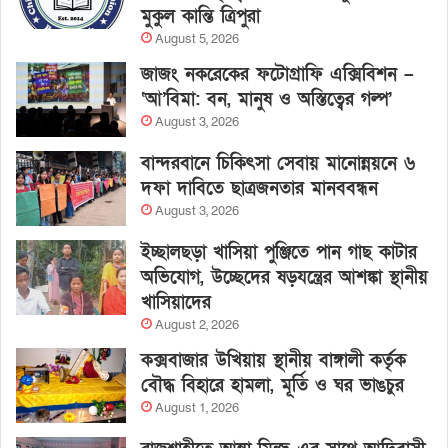
মুকুল কান্তি ত্রিপুরা
August 5, 2026
জাজং নকরেকের ফটোগ্রাফি এক্সিবিশন –
‘আ’বিমা: বন, মানুষ ও অস্তিত্বের গল্প’
August 3, 2026
বান্দরবানে চিকিৎসা সেবায় মানোন্নয়নে ৬
দফা দাবিতে ছাত্রজনতার মানববন্ধন
August 3, 2026
ইচ্ছালছড়া খাসিয়া পুঞ্জিতে পান গাছ কাটার
অভিযোগ, উচ্ছেদের ষড়যন্ত্রের আশঙ্কা স্থানীয়
খাসিয়াদের
August 2, 2026
কক্সবাজার উখিয়ায় স্থানীয় বাঙ্গালী কর্তৃক
বৌদ্ধ বিহারে হামলা, মূর্তি ও ঘর ভাঙচুর
August 1, 2026