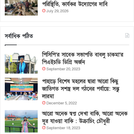
পরিস্থিতি, কার্যকর উদ্যোগের দাবি
July 29, 2026
সর্বাধিক পঠিত
পিসিপি’র সাবেক সভাপতি বাবলু চাকমা’র
পিএইচডি ডিগ্রি অর্জন
September 20, 2023
পাহাড়ে বিশেষ মহলের দ্বারা আরো কিছু
জাতিগত সশস্ত্র দল গঠনের পর্যায়ে: সন্তু
লারমা
December 5, 2022
আরো অনেক স্বপ্ন দেখা বাকি, আরো অনেক
দূর যাওয়া বাকি : উক্রাচিং চৌধুরী
September 18, 2023