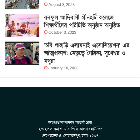
August 3, 2023
বনফুল আদিবাসী গ্রীনহার্ট কলেজে
শিক্ষার্থীদের পরিচিতি অনুষ্ঠান অনুষ্ঠিত
October 8, 2023
‘চবি পাহাড়ি এলামনাই এসোসিয়েশন’ এর
আত্মপ্রকাশ: নেতৃত্বে গৈরিকা, সুখেশ্বর ও
মথুরা
January 10, 2023
ভারপ্রাপ্ত সম্পাদকঃ আন্তনী রেমা
২৩/২৫ সালমা গার্ডেন, পিসি কালচার হাউজিং
শেখেরটেক-৪, মোহাম্মদপুর, ঢাকা-১২০৭