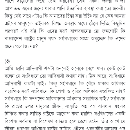
পাশে দাঁড়ানোর জন্যে চেষ্টা করছেন। সেটা একটা জরুরী কাজ।
আপাতত ওদের জন্যে খাবার পানি ইত্যাদির ব্যবস্থা করা তো জরুরী।
কিন্তু সেই সাথে এটাও কি আমাদের চিন্তা করা উচিৎ নয় যে কেন আমরা
এইসব মানুষকে এইরকম বিপন্ন অবস্থার মধ্যে ঠেলে দিচ্ছি কিছুদিন
পরপর? এই রাষ্ট্র কি ওদের নয়? বান্দরবানের ম্রো জনগোষ্ঠী কি
বাংলাদেশ রাষ্ট্রের মানুষ নয়? সংবিধানের সপ্তম অনুচ্ছেদ কি ওদের
জন্যে প্রযোজ্য নয়?
(৩)
আমি জানি আদিবাসী শব্দটা শুনলেই অনেকে রেগে যান। কেউ কেউ
বলেন যে সংবিধানে তো আদিবাসী কথাটা নাই। ঠিক আছে, সংবিধানে
আদিবাসী কথাটা নাই। কিন্তু সংবিধানে কি বেঁচে থাকার অধিকার
সংরক্ষিত নয়? সংবিধানে কি পেশা ও বৃত্তির অধিকার সংরক্ষিত নাই?
সংবিধানে কি সম্পদের মালিকানার অধিকার সংরক্ষিত নাই? সংবিধান
কি রাষ্ট্রের উপর মানুষের জীবন, সংস্কৃতি, অন্ন বস্ত্র বাসথান এইসব
নিশ্চিত করার দায়িত্ব রাষ্ট্রকে আরোপ করা হয়নি? সংবিধানের একটা
বিশেষ্য সর্বনাম বা বিশেষণ ব্যাত্যয় হলে রেগে ওঠেন, তাঁর আগে যে
জীবন ধারণের অধিকার রাষ্ট্রের দায়িত্ব এইসব গুরুগম্ভীর অন্যান্য পদ