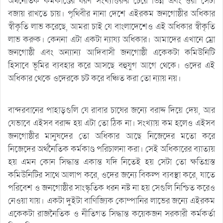
অর্থনৈতিক কর্মকাণ্ডের ধরণ সংখ্যাগুরুর চেয়ে ভিন্ন এবং ওরা সেটা
বজায় রাখতে চায়। পৃথিবীর নানা দেশে এইরকম জনগোষ্ঠীর অধিকার
স্বীকৃতি লাভ করেছে, আমরা চাই যে বাংলাদেশেও এই অধিকার স্বীকৃতি
লাভ করুক। কেননা এটা একটা ন্যায্য অধিকার। আমাদের এখানে ম্রো
জনগোষ্ঠী এবং অন্যান্য আদিবাসী জনগোষ্ঠী একেকটা কমিউনিটি
হিসাবে ভূমির ব্যবহার করে আসছে বহুযুগ আগে থেকে। ওদের এই
অধিকার থেকে ওদেরকে চট করে বঞ্চিত করা তো ন্যায় নয়।
বান্দরবানের পাহাড়গুলি যে রাবার চাষের জন্যে বরাদ্দ দিয়ে দেয়, আর
যেভাবে এইসব বরাদ্দ হয় এটা তো ঠিক না। সংখ্যায় কম হলেও এইসব
জনগোষ্ঠীর মানুষদের তো অধিকার আছে নিজেদের মতো করে
নিজেদের অর্থনৈতিক কর্মকাণ্ড পরিচালনা করা। সেই অধিকারের ব্যাত্যয়
হয় এমন কোন সিদ্ধান্ত একান্ত যদি নিতেই হয় সেটা তো ক্ষতিগ্রস্ত
কমিউনিটির সাথে আলাপ করে, ওদের জন্যে বিকল্প ব্যবস্থা করে, যাতে
পরিবেশ ও জনগোষ্ঠীর সাংস্কৃতিক ধরন নষ্ট না হয় সেগুলি নিশ্চিত করেও
নেওয়া যায়। একটা দুইটা বাণিজ্যিক কোম্পানির লাভের জন্যে এইরকম
একেকটা রাজনৈতিক ও নীতিগত সিদ্ধান্ত কয়েকজন সরকারী কর্মকর্তা