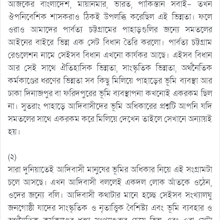
আজকের বাংলাদেশ, মায়ানমার, ভারত, পাকিস্তান সবাই- তখন
ঔপনিবেশিক শাসকরাও ঠিকই উপলব্ধি করেছিল এই ভিন্নতা। ফলে
ওরাও আমাদের পার্বত্য চট্টগ্রামের পাহাড়গুলির জন্যে সমতলের
আইনের বাইরে ভিন্ন এক সেট বিধান তৈরি করলো। পার্বত্য চট্টগ্রাম
রেগুলেশন নামে সেইসব বিধান এখনো কার্যকর আছে। এইসব বিধান
আর সেই সাথে ঐতিহাসিক ভিন্নতা, সাংস্কৃতিক ভিন্নতা, অর্থনৈতিক
কর্মকাণ্ডের ধরণের ভিন্নতা সব কিছু মিলিয়ে পাহাড়ের ভূমি ব্যবস্থা আর
ঢাকা দিনাজপুর বা ফরিদপুরের ভূমি ব্যবস্থাপনা কখনোই একরকম ছিল
না। সুতরাং পাহাড়ে আদিবাসীদের ভূমি অধিকারের প্রশ্নটি আপনি যদি
সমতলের সাথে একরকম করে মিলিয়ে দেখেন তাইলে সেখানে অন্যায়ই
হয়।
(২)
সারা দুনিয়াতেই আদিবাসী মানুষের ভূমির অধিকার নিয়ে এই সংগ্রামটা
চলে আসছে। এখন আদিবাসী বললেই একদল লোক আঁতকে ওঠেন,
ওদের জন্যে বলি। আদিবাসী কথাটার মানে হচ্ছে সেইসব সংখ্যালঘু
জনগোষ্ঠী যাদের সাংস্কৃতিক ও নৃতাত্ত্বিক বৈশিষ্ট্য এবং ভূমি ব্যবহার ও