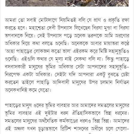
আমরা তো সবাই মোটাদাগে নিয়মিতই বলি যে প্রাণ ও প্রকৃতি রক্ষা
করতে হবে। মহাশ্বেতা দেবী উপন্যাস লিখেছেন বিরষা মুন্ডা বা বিরষা
ভগবানকে নিয়ে। সেই উপন্যাস পড়ে অনেক তরুণকে আমি অরণ্যের
অধিকার নিয়ে কথা বলতে শুনেছি। অনেককে আবার মায়াভরা কণ্ঠে
‘আহা পাহাড়ের লোকজন কতো ভাল’ এইরকম করে মিষ্টি সহানুভূতিও
শুনেছি। এইগুলি কথার যে মূল্য নাই সেকথা বলি না। কিন্তু পাহাড়ে
বসবাসকারী মানুষের ভূমির অধিকার সেটা আপনাদের সহানুভূতি-
নিরপেক্ষ একটা অধিকার। সেইটা যদি আপনারা একটু বুঝতে চেষ্টা
করতেন তাইলে পাহাড়ি আদিবাসী মানুষের উপর চলমান নির্যাতন
অনেকখানিই কমে যেতো।
পাহাড়ের মানুষ ওদের ভূমির ব্যবহার আর আমাদের সমতলের মানুষের
ভূমির ব্যবহার এই দুইটার ধরন ঐতিহাসিকভাবে ভিন্ন ধরনের।
সমতলের মানুষের অর্থনৈতিক কর্মকাণ্ডের ধরনও ভিন্ন ভিন্ন। আমাদের
এই অঞ্চল যখন চূড়ান্তভাবে ব্রিটিশ শাসনের অধীনে চলে গেলো-