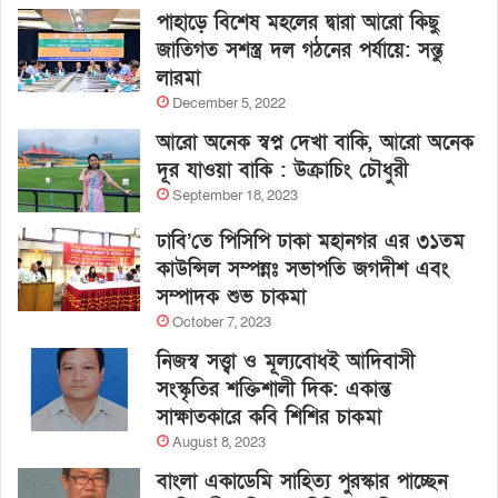
পাহাড়ে বিশেষ মহলের দ্বারা আরো কিছু
জাতিগত সশস্ত্র দল গঠনের পর্যায়ে: সন্তু
লারমা
December 5, 2022
আরো অনেক স্বপ্ন দেখা বাকি, আরো অনেক
দূর যাওয়া বাকি : উক্রাচিং চৌধুরী
September 18, 2023
ঢাবি’তে পিসিপি ঢাকা মহানগর এর ৩১তম
কাউন্সিল সম্পন্নঃ সভাপতি জগদীশ এবং
সম্পাদক শুভ চাকমা
October 7, 2023
নিজস্ব সত্ত্বা ও মূল্যবোধই আদিবাসী
সংস্কৃতির শক্তিশালী দিক: একান্ত
সাক্ষাতকারে কবি শিশির চাকমা
August 8, 2023
বাংলা একাডেমি সাহিত্য পুরস্কার পাচ্ছেন