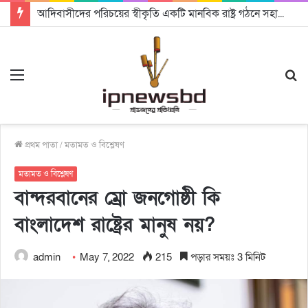
আদিবাসীদের পরিচয়ের স্বীকৃতি একটি মানবিক রাষ্ট্র গঠনে সহায়ক হবে: চট্টগ্রামে আদিবাসী দিবসে অধ্যাপক ড. রাহমান নাসির উদ্দিন
Menu
S
fo
প্রথম পাতা
/
মতামত ও বিশ্লেষণ
মতামত ও বিশ্লেষণ
বান্দরবানের ম্রো জনগোষ্ঠী কি
বাংলাদেশ রাষ্ট্রের মানুষ নয়?
admin
May 7, 2022
215
পড়ার সময়ঃ 3 মিনিট