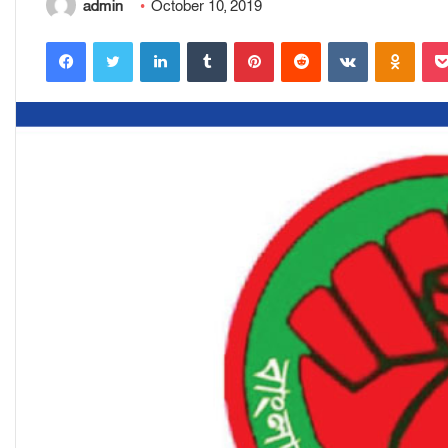
admin
October 10, 2019
Facebook
Twitter
LinkedIn
Tumblr
Pinterest
Reddit
VKontakte
Odnoklassniki