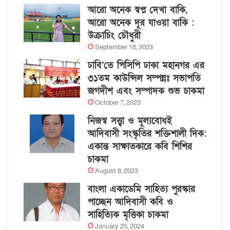
আরো অনেক স্বপ্ন দেখা বাকি,
আরো অনেক দূর যাওয়া বাকি :
উক্রাচিং চৌধুরী
September 18, 2023
ঢাবি’তে পিসিপি ঢাকা মহানগর এর
৩১তম কাউন্সিল সম্পন্নঃ সভাপতি
জগদীশ এবং সম্পাদক শুভ চাকমা
October 7, 2023
নিজস্ব সত্ত্বা ও মূল্যবোধই
আদিবাসী সংস্কৃতির শক্তিশালী দিক:
একান্ত সাক্ষাতকারে কবি শিশির
চাকমা
August 8, 2023
বাংলা একাডেমি সাহিত্য পুরস্কার
পাচ্ছেন আদিবাসী কবি ও
সাহিত্যিক মৃত্তিকা চাকমা
January 25, 2024