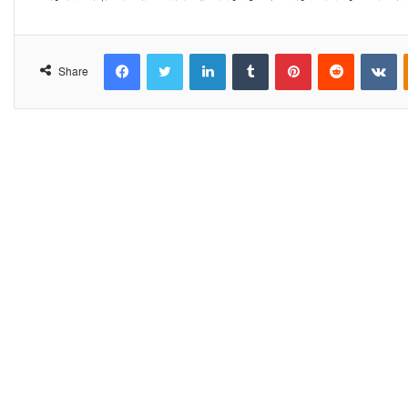
Facebook
Twitter
LinkedIn
Tumblr
Pinterest
Reddit
VKontakte
Share