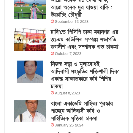
আরো অনেক স্বপ্ন দেখা বাকি,
আরো অনেক দূর যাওয়া বাকি :
উক্রাচিং চৌধুরী
September 18, 2023
ঢাবি’তে পিসিপি ঢাকা মহানগর এর
৩১তম কাউন্সিল সম্পন্নঃ সভাপতি
জগদীশ এবং সম্পাদক শুভ চাকমা
October 7, 2023
নিজস্ব সত্ত্বা ও মূল্যবোধই
আদিবাসী সংস্কৃতির শক্তিশালী দিক:
একান্ত সাক্ষাতকারে কবি শিশির
চাকমা
August 8, 2023
বাংলা একাডেমি সাহিত্য পুরস্কার
পাচ্ছেন আদিবাসী কবি ও
সাহিত্যিক মৃত্তিকা চাকমা
January 25, 2024