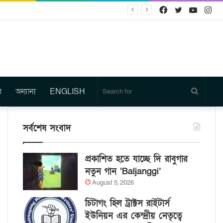
Facebook
Twitter
YouTu
In
র
অন্যান্য
ENGLISH
Search
for
সর্বশেষ সংবাদ
প্রকাশিত হতে যাচ্ছে দি রাবুগার
নতুন গান ‘Baljanggi’
August 5, 2026
চিটাগং হিল ট্রাক্টস রাইটার্স
ইউনিয়ন এর কেন্দ্রীয় নেতৃত্বে