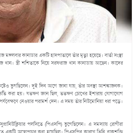
জ মঙ্গলবার কানাডার একটি হাসপাতালে তাঁর মৃত্যু হয়েছে। বার্তা সংস্থা
াজ খান। স্ত্রী শশিতাকে নিয়ে সরফরাজ খান কানাডায় আছেন। কাদের
কষ্টেও ভুগছিলেন। দুই দিন আগে জানা যায়, তাঁর অবস্থা আশঙ্কাজনক।
ে ভর্তি করা হয়। যতক্ষণ জ্ঞান ছিল, ততক্ষণ চোখের ইশারায় যোগাযোগ
র্যবেক্ষণে নেওয়ার পরামর্শ দেন। এ সময় তাঁর নিউমোনিয়া ধরা পড়ে।
প্রানিউক্লিয়ার পলসিতে (পিএসপি) ভুগেছিলেন। এ সমস্যায় রোগীরা
টুতে একটি অস্ত্রোপচার করা হয়েছিল। পিএসপির কারণে তিনি বাক্‌শক্তি