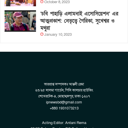
October 8, 2023
‘চবি পাহাড়ি এলামনাই এসোসিয়েশন’ এর
আত্মপ্রকাশ: নেতৃত্বে গৈরিকা, সুখেশ্বর ও
মথুরা
January 10, 2023
ভারপ্রাপ্ত সম্পাদকঃ আন্তনী রেমা
২৩/২৫ সালমা গার্ডেন, পিসি কালচার হাউজিং
শেখেরটেক-৪, মোহাম্মদপুর, ঢাকা-১২০৭
ipnewsbd@gmail.com
+880 1931073213
Acting Editor: Antani Rema