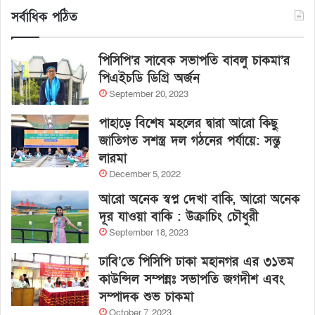
সর্বাধিক পঠিত
পিসিপি’র সাবেক সভাপতি বাবলু চাকমা’র
পিএইচডি ডিগ্রি অর্জন
September 20, 2023
পাহাড়ে বিশেষ মহলের দ্বারা আরো কিছু
জাতিগত সশস্ত্র দল গঠনের পর্যায়ে: সন্তু
লারমা
December 5, 2022
আরো অনেক স্বপ্ন দেখা বাকি, আরো অনেক
দূর যাওয়া বাকি : উক্রাচিং চৌধুরী
September 18, 2023
ঢাবি’তে পিসিপি ঢাকা মহানগর এর ৩১তম
কাউন্সিল সম্পন্নঃ সভাপতি জগদীশ এবং
সম্পাদক শুভ চাকমা
October 7, 2023