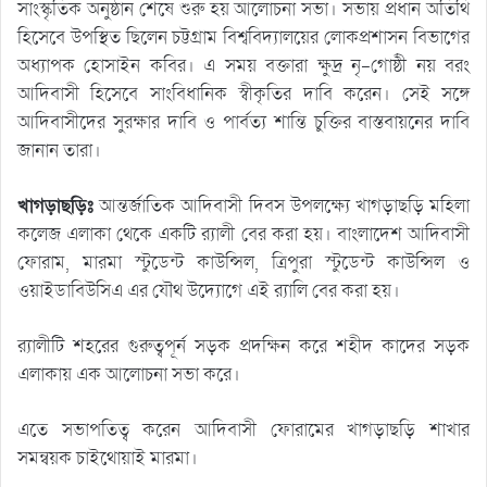
সাংস্কৃতিক অনুষ্ঠান শেষে শুরু হয় আলোচনা সভা। সভায় প্রধান অতিথি
হিসেবে উপস্থিত ছিলেন চট্টগ্রাম বিশ্ববিদ্যালয়ের লোকপ্রশাসন বিভাগের
অধ্যাপক হোসাইন কবির। এ সময় বক্তারা ক্ষুদ্র নৃ-গোষ্ঠী নয় বরং
আদিবাসী হিসেবে সাংবিধানিক স্বীকৃতির দাবি করেন। সেই সঙ্গে
আদিবাসীদের সুরক্ষার দাবি ও পার্বত্য শান্তি চুক্তির বাস্তবায়নের দাবি
জানান তারা।
খাগড়াছড়িঃ
আন্তর্জাতিক আদিবাসী দিবস উপলক্ষ্যে খাগড়াছড়ি মহিলা
কলেজ এলাকা থেকে একটি র‌্যালী বের করা হয়। বাংলাদেশ আদিবাসী
ফোরাম, মারমা স্টুডেন্ট কাউন্সিল, ত্রিপুরা স্টুডেন্ট কাউন্সিল ও
ওয়াইডাবিউসিএ এর যৌথ উদ্যোগে এই র‌্যালি বের করা হয়।
র‌্যালীটি শহরের গুরুত্বপূর্ন সড়ক প্রদক্ষিন করে শহীদ কাদের সড়ক
এলাকায় এক আলোচনা সভা করে।
এতে সভাপতিত্ব করেন আদিবাসী ফোরামের খাগড়াছড়ি শাখার
সমন্বয়ক চাইথোয়াই মারমা।