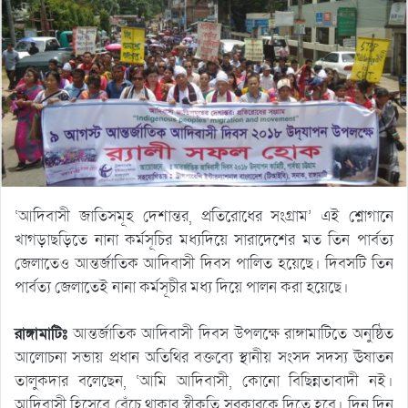
‘আদিবাসী জাতিসমূহ দেশান্তর, প্রতিরোধের সংগ্রাম’ এই শ্লোগানে
খাগড়াছড়িতে নানা কর্মসূচির মধ্যদিয়ে সারাদেশের মত তিন পার্বত্য
জেলাতেও আন্তর্জাতিক আদিবাসী দিবস পালিত হয়েছে। দিবসটি তিন
পার্বত্য জেলাতেই নানা কর্মসূচীর মধ্য দিয়ে পালন করা হয়েছে।
রাঙ্গামাটিঃ
আন্তর্জাতিক আদিবাসী দিবস উপলক্ষে রাঙ্গামাটিতে অনুষ্ঠিত
আলোচনা সভায় প্রধান অতিথির বক্তব্যে স্থানীয় সংসদ সদস্য ঊষাতন
তালুকদার বলেছেন, ‘আমি আদিবাসী, কোনো বিছিন্নতাবাদী নই।
আদিবাসী হিসেবে বেঁচে থাকার স্বীকৃতি সরকারকে দিতে হবে। দিন দিন