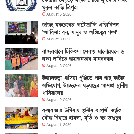
কেন্দ্রীয় নেতৃত্বে মংক্য শোয়ে নু নেভী এবং
মুকুল কান্তি ত্রিপুরা
August 5, 2026
জাজং নকরেকের ফটোগ্রাফি এক্সিবিশন –
‘আ’বিমা: বন, মানুষ ও অস্তিত্বের গল্প’
August 3, 2026
বান্দরবানে চিকিৎসা সেবায় মানোন্নয়নে ৬
দফা দাবিতে ছাত্রজনতার মানববন্ধন
August 3, 2026
ইচ্ছালছড়া খাসিয়া পুঞ্জিতে পান গাছ কাটার
অভিযোগ, উচ্ছেদের ষড়যন্ত্রের আশঙ্কা স্থানীয়
খাসিয়াদের
August 2, 2026
কক্সবাজার উখিয়ায় স্থানীয় বাঙ্গালী কর্তৃক
বৌদ্ধ বিহারে হামলা, মূর্তি ও ঘর ভাঙচুর
August 1, 2026