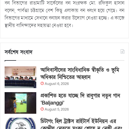
বন বিভাগের রাঙামাটি সার্কেলের বন সংরক্ষক মো. রফিকুল হাসান
বলেন, পার্বত্য চট্টগ্রামে বেশ কিছু এলাকায় বন ধ্বংস হয়ে গেছে। বন
বিভাগের মাধ্যমে সেখানে বনায়ন করার উদ্যোগ নেওয়া হচ্ছে। এ কাজে
স্থানীয় বাসিন্দাদের সহায়তা নেওয়া হবে।
সর্বশেষ সংবাদ
আদিবাসীদের সাংবিধানিক স্বীকৃতি ও ভূমি
অধিকার নিশ্চিতের আহ্বান
August 6, 2026
প্রকাশিত হতে যাচ্ছে দি রাবুগার নতুন গান
‘Baljanggi’
August 5, 2026
চিটাগং হিল ট্রাক্টস রাইটার্স ইউনিয়ন এর
কেন্দ্রীয় নেতৃত্বে মংক্য শোয়ে নু নেভী এবং