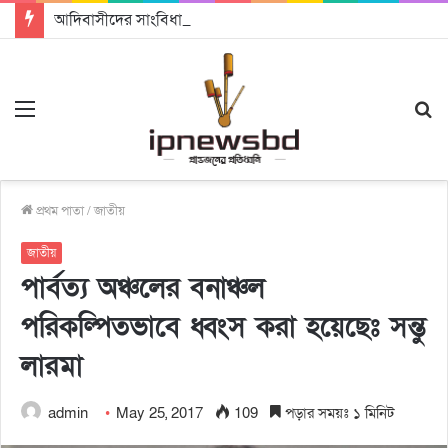
আদিবাসীদের সাংবিধানিক স্বীকৃতি ও ভূমি অধিকার নিশ্চিতের আহ্বান
Menu
S
fo
প্রথম পাতা
/
জাতীয়
জাতীয়
পার্বত্য অঞ্চলের বনাঞ্চল
পরিকল্পিতভাবে ধ্বংস করা হয়েছেঃ সন্তু
লারমা
admin
May 25, 2017
109
পড়ার সময়ঃ ১ মিনিট