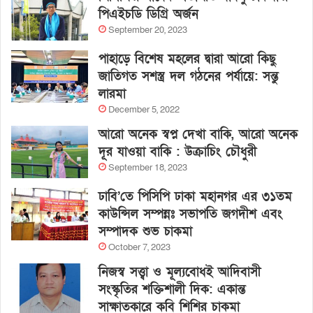
পিএইচডি ডিগ্রি অর্জন
September 20, 2023
পাহাড়ে বিশেষ মহলের দ্বারা আরো কিছু
জাতিগত সশস্ত্র দল গঠনের পর্যায়ে: সন্তু
লারমা
December 5, 2022
আরো অনেক স্বপ্ন দেখা বাকি, আরো অনেক
দূর যাওয়া বাকি : উক্রাচিং চৌধুরী
September 18, 2023
ঢাবি’তে পিসিপি ঢাকা মহানগর এর ৩১তম
কাউন্সিল সম্পন্নঃ সভাপতি জগদীশ এবং
সম্পাদক শুভ চাকমা
October 7, 2023
নিজস্ব সত্ত্বা ও মূল্যবোধই আদিবাসী
সংস্কৃতির শক্তিশালী দিক: একান্ত
সাক্ষাতকারে কবি শিশির চাকমা