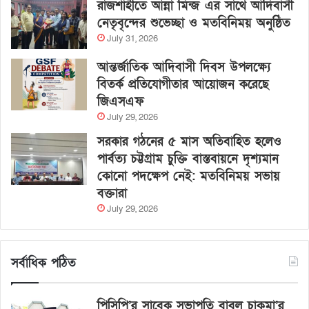
রাজশাহীতে আন্না মিন্জ এর সাথে আদিবাসী
নেতৃবৃন্দের শুভেচ্ছা ও মতবিনিময় অনুষ্ঠিত
July 31, 2026
আন্তর্জাতিক আদিবাসী দিবস উপলক্ষ্যে
বিতর্ক প্রতিযোগীতার আয়োজন করেছে
জিএসএফ
July 29, 2026
সরকার গঠনের ৫ মাস অতিবাহিত হলেও
পার্বত্য চট্টগ্রাম চুক্তি বাস্তবায়নে দৃশ্যমান
কোনো পদক্ষেপ নেই: মতবিনিময় সভায়
বক্তারা
July 29, 2026
সর্বাধিক পঠিত
পিসিপি’র সাবেক সভাপতি বাবলু চাকমা’র