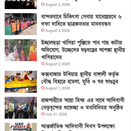
August 3, 2026
বান্দরবানে চিকিৎসা সেবায় মানোন্নয়নে ৬
দফা দাবিতে ছাত্রজনতার মানববন্ধন
August 3, 2026
ইচ্ছালছড়া খাসিয়া পুঞ্জিতে পান গাছ কাটার
অভিযোগ, উচ্ছেদের ষড়যন্ত্রের আশঙ্কা স্থানীয়
খাসিয়াদের
August 2, 2026
কক্সবাজার উখিয়ায় স্থানীয় বাঙ্গালী কর্তৃক
বৌদ্ধ বিহারে হামলা, মূর্তি ও ঘর ভাঙচুর
August 1, 2026
রাজশাহীতে আন্না মিন্জ এর সাথে আদিবাসী
নেতৃবৃন্দের শুভেচ্ছা ও মতবিনিময় অনুষ্ঠিত
July 31, 2026
আন্তর্জাতিক আদিবাসী দিবস উপলক্ষ্যে