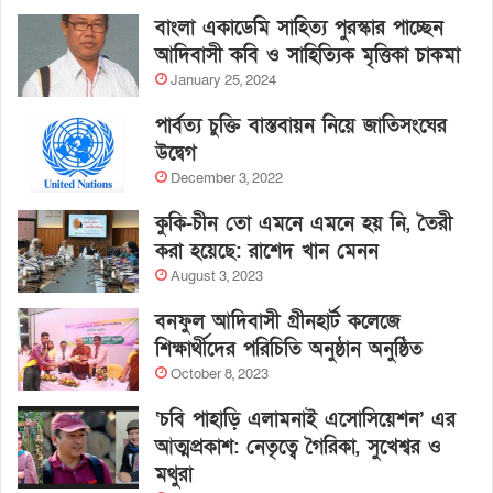
বাংলা একাডেমি সাহিত্য পুরস্কার পাচ্ছেন
আদিবাসী কবি ও সাহিত্যিক মৃত্তিকা চাকমা
January 25, 2024
পার্বত্য চুক্তি বাস্তবায়ন নিয়ে জাতিসংঘের
উদ্বেগ
December 3, 2022
কুকি-চীন তো এমনে এমনে হয় নি, তৈরী
করা হয়েছে: রাশেদ খান মেনন
August 3, 2023
বনফুল আদিবাসী গ্রীনহার্ট কলেজে
শিক্ষার্থীদের পরিচিতি অনুষ্ঠান অনুষ্ঠিত
October 8, 2023
‘চবি পাহাড়ি এলামনাই এসোসিয়েশন’ এর
আত্মপ্রকাশ: নেতৃত্বে গৈরিকা, সুখেশ্বর ও
মথুরা