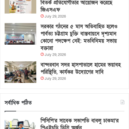
বিতর্ক প্রতিযোগীতার আয়োজন করেছে
জিএসএফ
July 29, 2026
সরকার গঠনের ৫ মাস অতিবাহিত হলেও
পার্বত্য চট্টগ্রাম চুক্তি বাস্তবায়নে দৃশ্যমান
কোনো পদক্ষেপ নেই: মতবিনিময় সভায়
বক্তারা
July 29, 2026
বান্দরবান সদর হাসপাতালে হামের ভয়াবহ
পরিস্থিতি, কার্যকর উদ্যোগের দাবি
July 29, 2026
সর্বাধিক পঠিত
পিসিপি’র সাবেক সভাপতি বাবলু চাকমা’র
পিএইচডি ডিগ্রি অর্জন