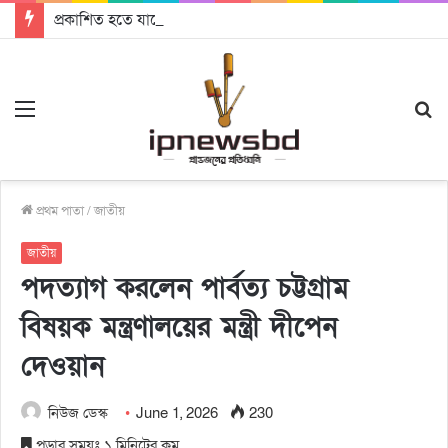
প্রকাশিত হতে যাচ্ছে দি রাবুগার নতুন গান ‘Baljanggi’
Menu
S
fo
প্রথম পাতা
/
জাতীয়
জাতীয়
পদত্যাগ করলেন পার্বত্য চট্টগ্রাম
বিষয়ক মন্ত্রণালয়ের মন্ত্রী দীপেন
দেওয়ান
নিউজ ডেস্ক
June 1, 2026
230
পড়ার সময়ঃ ১ মিনিটের কম