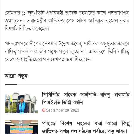
সোমবার (১ জুন) তিনি প্রধানমন্ত্রী তারেক রহমানের কাছে পদত্যাগপত্র
জমা দেন। প্রধানমন্ত্রীর অতিরিক্ত প্রেস সচিব আতিকুর রহমান রুমন
বিষয়টি নিশ্চিত করেছেন।
পদত্যাগপত্রে দীপেন দেওয়ান উল্লেখ করেন, শারীরিক অসুস্থতার কারণে
দায়িত্ব পালন করা তার পক্ষে সম্ভব হচ্ছে না। এ কারণে তিনি দায়িত্ব
থেকে অব্যাহতি চেয়ে পদত্যাগপত্র জমা দিয়েছেন।
আরো পড়ুন
পিসিপি’র সাবেক সভাপতি বাবলু চাকমা’র
পিএইচডি ডিগ্রি অর্জন
September 20, 2023
পাহাড়ে বিশেষ মহলের দ্বারা আরো কিছু
জাতিগত সশস্ত্র দল গঠনের পর্যায়ে: সন্তু লারমা