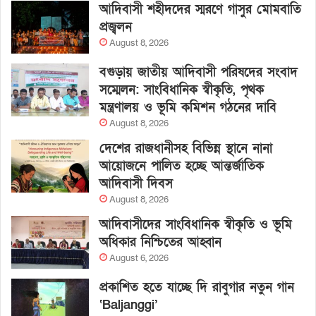
আদিবাসী শহীদদের স্মরণে গাসুর মোমবাতি
প্রজ্বলন
August 8, 2026
বগুড়ায় জাতীয় আদিবাসী পরিষদের সংবাদ
সম্মেলন: সাংবিধানিক স্বীকৃতি, পৃথক
মন্ত্রণালয় ও ভূমি কমিশন গঠনের দাবি
August 8, 2026
দেশের রাজধানীসহ বিভিন্ন স্থানে নানা
আয়োজনে পালিত হচ্ছে আন্তর্জাতিক
আদিবাসী দিবস
August 8, 2026
আদিবাসীদের সাংবিধানিক স্বীকৃতি ও ভূমি
অধিকার নিশ্চিতের আহ্বান
August 6, 2026
প্রকাশিত হতে যাচ্ছে দি রাবুগার নতুন গান
‘Baljanggi’