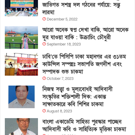
জাতিগত সশস্ত্র দল গঠনের পর্যায়ে: সন্তু
লারমা
December 5, 2022
আরো অনেক স্বপ্ন দেখা বাকি, আরো অনেক
দূর যাওয়া বাকি : উক্রাচিং চৌধুরী
September 18, 2023
ঢাবি’তে পিসিপি ঢাকা মহানগর এর ৩১তম
কাউন্সিল সম্পন্নঃ সভাপতি জগদীশ এবং
সম্পাদক শুভ চাকমা
October 7, 2023
নিজস্ব সত্ত্বা ও মূল্যবোধই আদিবাসী
সংস্কৃতির শক্তিশালী দিক: একান্ত
সাক্ষাতকারে কবি শিশির চাকমা
August 8, 2023
বাংলা একাডেমি সাহিত্য পুরস্কার পাচ্ছেন
আদিবাসী কবি ও সাহিত্যিক মৃত্তিকা চাকমা