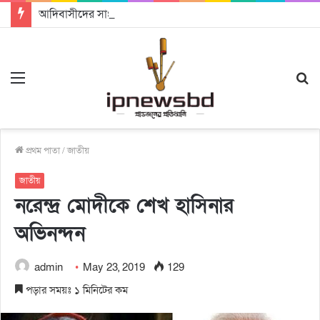
আদিবাসীদের সাংবিধানিক ও আইনগত স্বীকৃতি দিতে কার্যকর উদ্যোগ গ্রহণ করার আহবানঃ আন্তর্জাতিক আদিবাসী দিবসে বক্তারা
Menu
S
fo
প্রথম পাতা
/
জাতীয়
জাতীয়
নরেন্দ্র মোদীকে শেখ হাসিনার
অভিনন্দন
admin
May 23, 2019
129
পড়ার সময়ঃ ১ মিনিটের কম