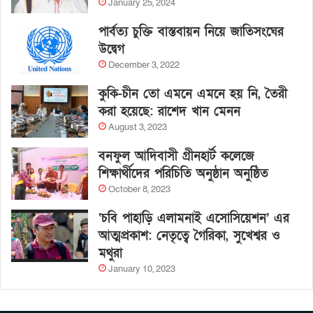
January 25, 2024
পার্বত্য চুক্তি বাস্তবায়ন নিয়ে জাতিসংঘের
উদ্বেগ
December 3, 2022
কুকি-চীন তো এমনে এমনে হয় নি, তৈরী
করা হয়েছে: রাশেদ খান মেনন
August 3, 2023
বনফুল আদিবাসী গ্রীনহার্ট কলেজে
শিক্ষার্থীদের পরিচিতি অনুষ্ঠান অনুষ্ঠিত
October 8, 2023
‘চবি পাহাড়ি এলামনাই এসোসিয়েশন’ এর
আত্মপ্রকাশ: নেতৃত্বে গৈরিকা, সুখেশ্বর ও
মথুরা
January 10, 2023