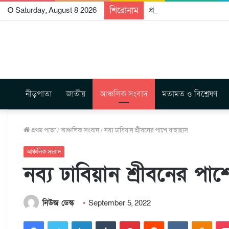
শিরোনাম
প্রকাশিত হতে যাচ্ছে দি রা
Saturday, August 8 2026
নীড়পাতা
জাতীয়
আঞ্চলিক সংবাদ
মতামত ও বিশ্লেষণ
প্রথম পাতা
/
আঞ্চলিক সংবাদ
/
নব্য ঢাবিয়ান শ্রীবনের পাশে বাহাছাস
আঞ্চলিক সংবাদ
নব্য ঢাবিয়ান শ্রীবনের পা
নিউজ ডেস্ক
September 5, 2022
Facebook
Twitter
LinkedIn
Tumblr
Pinterest
Reddit
VKontakte
Odnoklassniki