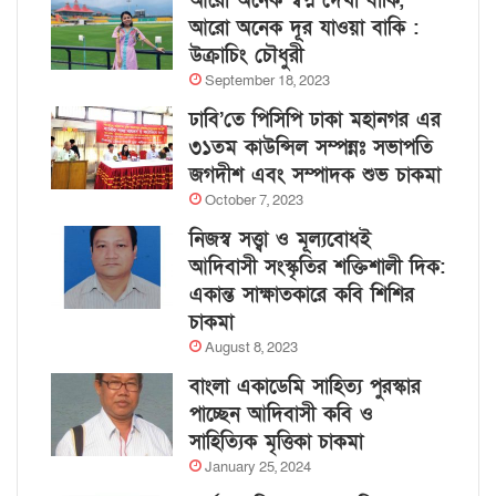
আরো অনেক স্বপ্ন দেখা বাকি,
আরো অনেক দূর যাওয়া বাকি :
উক্রাচিং চৌধুরী
September 18, 2023
ঢাবি’তে পিসিপি ঢাকা মহানগর এর
৩১তম কাউন্সিল সম্পন্নঃ সভাপতি
জগদীশ এবং সম্পাদক শুভ চাকমা
October 7, 2023
নিজস্ব সত্ত্বা ও মূল্যবোধই
আদিবাসী সংস্কৃতির শক্তিশালী দিক:
একান্ত সাক্ষাতকারে কবি শিশির
চাকমা
August 8, 2023
বাংলা একাডেমি সাহিত্য পুরস্কার
পাচ্ছেন আদিবাসী কবি ও
সাহিত্যিক মৃত্তিকা চাকমা
January 25, 2024