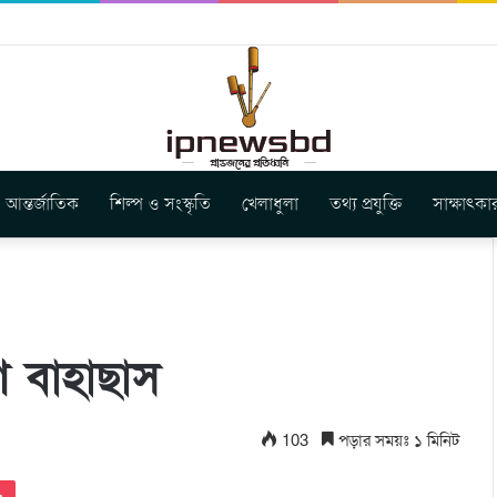
বুগার নতুন গান ‘Baljanggi’
আন্তর্জাতিক
শিল্প ও সংস্কৃতি
খেলাধুলা
তথ্য প্রযুক্তি
সাক্ষাৎকা
শে বাহাছাস
103
পড়ার সময়ঃ ১ মিনিট
Pocket