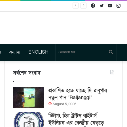
Facebook
Twitter
YouTu
In
র
অন্যান্য
ENGLISH
Search
for
সর্বশেষ সংবাদ
প্রকাশিত হতে যাচ্ছে দি রাবুগার
নতুন গান ‘Baljanggi’
August 5, 2026
চিটাগং হিল ট্রাক্টস রাইটার্স
ইউনিয়ন এর কেন্দ্রীয় নেতৃত্বে