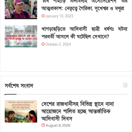
‘চবি পাহাড়ি এলামনাই এসোসিয়েশন’ এর
আত্মপ্রকাশ: নেতৃত্বে গৈরিকা, সুখেশ্বর ও মথুরা
January 10, 2023
খাগড়াছড়িতে আদিবাসী ছাত্রী ধর্ষণঃ ঘটনা
পরবর্তী আসলে কী ঘটেছিল সেখানে?
October 2, 2024
সর্বশেষ সংবাদ
দেশের রাজধানীসহ বিভিন্ন স্থানে নানা
আয়োজনে পালিত হচ্ছে আন্তর্জাতিক
আদিবাসী দিবস
August 8, 2026