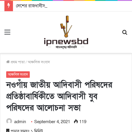
দেশের রাজধানীসহ বিভিন্ন স্থানে নানা আয়োজনে পালিত হচ্ছে আন্তর্জাতিক আদিবাসী দিবস
Menu
S
fo
প্রথম পাতা
/
আঞ্চলিক সংবাদ
আঞ্চলিক সংবাদ
নওগাঁয় জাতীয় আদিবাসী পরিষদের
প্রতিষ্ঠাবার্ষিকীতে আদিবাসী যুব
পরিষদের আলোচনা সভা
admin
September 4, 2021
119
পড়ার সময়ঃ ১ মিনিট