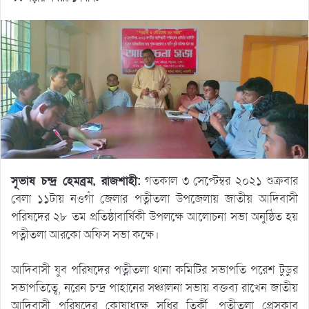
সূভাষ চন্দ্র হেমব্রম, রাজশাহী:
গতকাল ৩ সেপ্টেম্বর ২০২১ শুক্রবার
বেলা ১১টায় নওগাঁ জেলার পত্নীতলা উপজেলায় জাতীয় আদিবাসী
পরিষদের ২৮ তম প্রতিষ্ঠাবার্ষিকী উপলক্ষে আলোচনা সভা অনুষ্ঠিত হয়
পত্নীতলা আরকো অফিস সভা কক্ষে।
আদিবাসী যুব পরিষদের পত্নীতলা থানা কমিটির সভাপতি পরেশ টুডুর
সভাপতিত্বে, নরেন চন্দ্র পাহানের সঞ্চালনা সভায় বক্তব্য রাখেন জাতীয়
আদিবাসী পরিষদের কোষাধ্যক্ষ সুধির তির্কী, পত্নীতলা প্রেসক্লাব