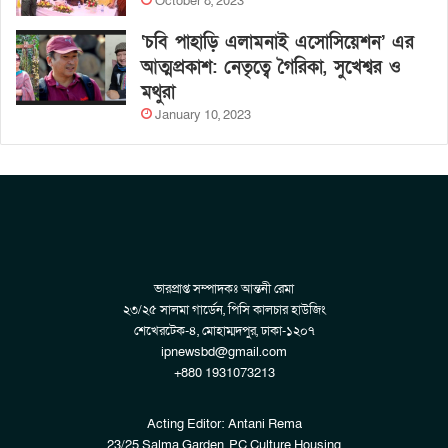
October 8, 2023
‘চবি পাহাড়ি এলামনাই এসোসিয়েশন’ এর
আত্মপ্রকাশ: নেতৃত্বে গৈরিকা, সুখেশ্বর ও
মথুরা
January 10, 2023
ভারপ্রাপ্ত সম্পাদকঃ আন্তনী রেমা
২৩/২৫ সালমা গার্ডেন, পিসি কালচার হাউজিং
শেখেরটেক-৪, মোহাম্মদপুর, ঢাকা-১২০৭
ipnewsbd@gmail.com
+880 1931073213
Acting Editor: Antani Rema
23/25 Salma Garden, PC Culture Housing