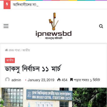
আদিবাসীদের সাংবিধানিক ও আইনগত স্বীকৃতি দিতে কার্যকর উদ্যোগ গ্রহণ করার আহবানঃ আন্তর্জাতিক আদিবাসী দিবসে বক্তারা
Menu
S
fo
প্রথম পাতা
/
জাতীয়
জাতীয়
ডাকসু নির্বাচন ১১ মার্চ
admin
January 23, 2019
454
পড়ার সময়ঃ ১ মিনিট