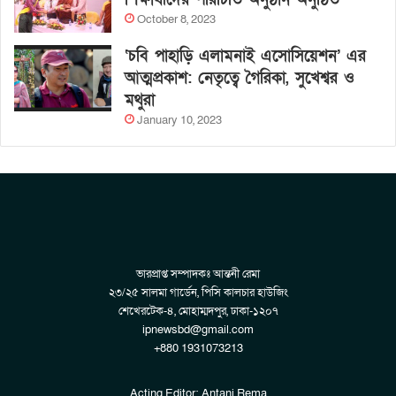
October 8, 2023
‘চবি পাহাড়ি এলামনাই এসোসিয়েশন’ এর
আত্মপ্রকাশ: নেতৃত্বে গৈরিকা, সুখেশ্বর ও
মথুরা
January 10, 2023
ভারপ্রাপ্ত সম্পাদকঃ আন্তনী রেমা
২৩/২৫ সালমা গার্ডেন, পিসি কালচার হাউজিং
শেখেরটেক-৪, মোহাম্মদপুর, ঢাকা-১২০৭
ipnewsbd@gmail.com
+880 1931073213
Acting Editor: Antani Rema