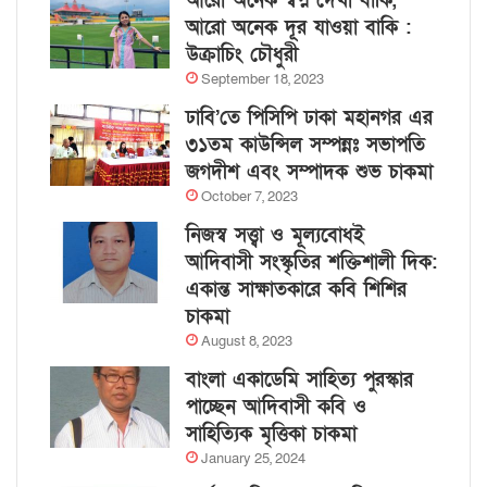
আরো অনেক স্বপ্ন দেখা বাকি,
আরো অনেক দূর যাওয়া বাকি :
উক্রাচিং চৌধুরী
September 18, 2023
ঢাবি’তে পিসিপি ঢাকা মহানগর এর
৩১তম কাউন্সিল সম্পন্নঃ সভাপতি
জগদীশ এবং সম্পাদক শুভ চাকমা
October 7, 2023
নিজস্ব সত্ত্বা ও মূল্যবোধই
আদিবাসী সংস্কৃতির শক্তিশালী দিক:
একান্ত সাক্ষাতকারে কবি শিশির
চাকমা
August 8, 2023
বাংলা একাডেমি সাহিত্য পুরস্কার
পাচ্ছেন আদিবাসী কবি ও
সাহিত্যিক মৃত্তিকা চাকমা
January 25, 2024