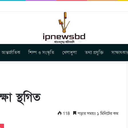
ার নতুন গান ‘Baljanggi’
আন্তর্জাতিক
শিল্প ও সংস্কৃতি
খেলাধুলা
তথ্য প্রযুক্তি
সাক্ষাৎকা
্ষা স্থগিত
118
পড়ার সময়ঃ ১ মিনিটের কম
Pocket