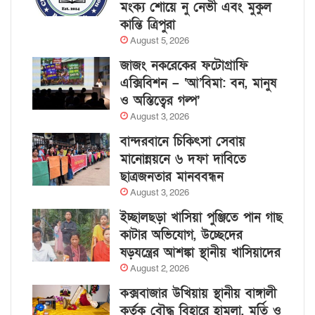
মংক্য শোয়ে নু নেভী এবং মুকুল
কান্তি ত্রিপুরা
August 5, 2026
জাজং নকরেকের ফটোগ্রাফি
এক্সিবিশন – ‘আ’বিমা: বন, মানুষ
ও অস্তিত্বের গল্প’
August 3, 2026
বান্দরবানে চিকিৎসা সেবায়
মানোন্নয়নে ৬ দফা দাবিতে
ছাত্রজনতার মানববন্ধন
August 3, 2026
ইচ্ছালছড়া খাসিয়া পুঞ্জিতে পান গাছ
কাটার অভিযোগ, উচ্ছেদের
ষড়যন্ত্রের আশঙ্কা স্থানীয় খাসিয়াদের
August 2, 2026
কক্সবাজার উখিয়ায় স্থানীয় বাঙ্গালী
কর্তৃক বৌদ্ধ বিহারে হামলা, মূর্তি ও