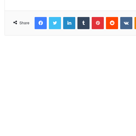
Facebook
Twitter
LinkedIn
Tumblr
Pinterest
Reddit
VKontakte
Share