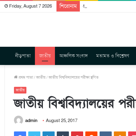
শিরোনাম
প্রকাশিত হতে যাচ্ছে দি রাবুগ
Friday, August 7 2026
নীড়পাতা
জাতীয়
আঞ্চলিক সংবাদ
মতামত ও বিশ্লেষণ
প্রথম পাতা
/
জাতীয়
/
জাতীয় বিশ্ববিদ্যালয়ের পরীক্ষা স্থগিত
জাতীয়
জাতীয় বিশ্ববিদ্যালয়ের পরীক
admin
August 25, 2017
Facebook
Twitter
LinkedIn
Tumblr
Pinterest
Reddit
VKontakte
Odnoklassniki