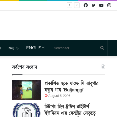
Facebook
Twitter
YouTu
In
র
অন্যান্য
ENGLISH
Search
for
সর্বশেষ সংবাদ
প্রকাশিত হতে যাচ্ছে দি রাবুগার
নতুন গান ‘Baljanggi’
August 5, 2026
চিটাগং হিল ট্রাক্টস রাইটার্স
ইউনিয়ন এর কেন্দ্রীয় নেতৃত্বে