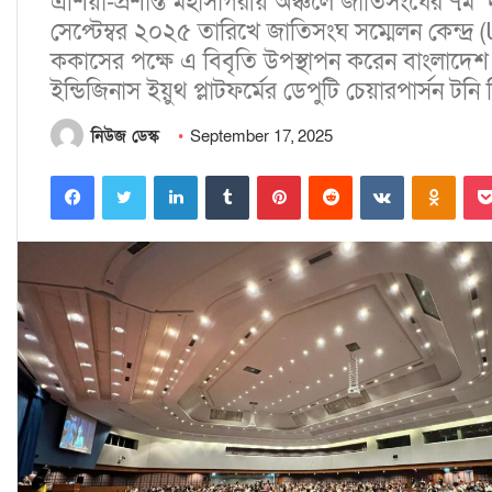
এশিয়া-প্রশান্ত মহাসাগরীয় অঞ্চলে জাতিসংঘের ৭
সেপ্টেম্বর ২০২৫ তারিখে জাতিসংঘ সম্মেলন কেন্দ্র (
ককাসের পক্ষে এ বিবৃতি উপস্থাপন করেন বাংলাদ
ইন্ডিজিনাস ইয়ুথ প্লাটফর্মের ডেপুটি চেয়ারপার্সন টনি
নিউজ ডেস্ক
September 17, 2025
Facebook
Twitter
LinkedIn
Tumblr
Pinterest
Reddit
VKontakte
Odnoklassniki