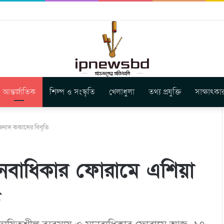
বুগার নতুন গান ‘Baljanggi’
আন্তর্জাতিক
শিল্প ও সংস্কৃতি
খেলাধুলা
তথ্য প্রযুক্তি
সাক্ষাৎকা
জিনাস ককাসের বিবৃতি
ানবাধিকার ফোরামে এশিয়া
ি