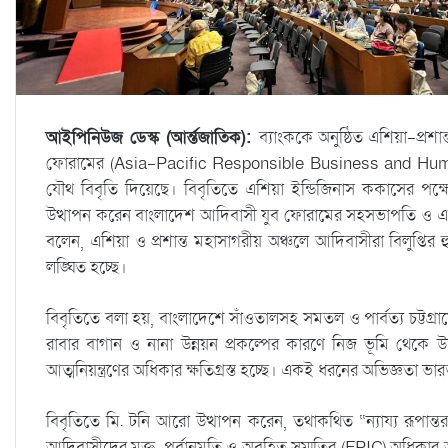
আইপিনিউজ ডেস্ক (আর্ন্তজাতিক):
ব্যাংককে অনুষ্ঠিত এশিয়া-প্রশ
ফোরামের (Asia-Pacific Responsible Business and Hum
যৌথ বিবৃতি দিয়েছে। বিবৃতিতে এশিয়া ইন্ডিজিনাস ককাসের পক্ষ
উত্থাপন করেন বাংলাদেশ আদিবাসী যুব ফোরামের সহসভাপতি ও এশিয়া 
বলেন, এশিয়া ও প্রশান্ত মহাসাগরীয় অঞ্চলে আদিবাসীরা বিলুপ্তির
লঙ্ঘিত হচ্ছে।
বিবৃতিতে বলা হয়, বাংলাদেশে সাঁওতালসহ সমতল ও পার্বত্য চট্টগ্রামে
রাবার বাগান ও নানা উন্নয়ন প্রকল্পের কারণে নিজ ভূমি থেকে উচ্
আত্মনিয়ন্ত্রণের অধিকার ক্ষতিগ্রস্ত হচ্ছে। একই ধরনের অভিজ্ঞতা ভ
বিবৃতিতে মি. টনি আরো উত্থাপন করেন, তথাকথিত “ন্যায্য রূপান্
আদিবাসীদের মুক্ত, পূর্বানুমতি ও অবহিত সম্মতির (FPIC) অধিকার