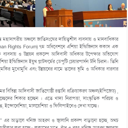
ান্ত মহাসাগরীয় অঞ্চলে জাতিসংঘের দায়িত্বশীল ব্যবসায় ও মানবাধিকার
an Rights Forum) ৭ম অধিবেশনে এশিয়া ইন্ডিজিনাস ককাস এক
ে ব্যবসায় ও উন্নয়ন প্রকল্পে আদিবাসী অধিকার উপেক্ষার অভিযোগ
ইন্ডিজিনাস ইয়ুথ প্লাটফর্মের ডেপুটি চেয়ারপার্সন টনি চিরান। তিনি
 হুমকির মুখোমুখি এবং উন্নয়নের নামে তাদের ভূমি ও অধিকার বারবার
র বিভিন্ন আদিবাসী জাতিগোষ্ঠী রপ্তানি প্রক্রিয়াকরণ অঞ্চল(ইপিজেড) ,
ছেদের শিকার হচ্ছেন । এতে খাদ্য নিরাপত্তা, সাংস্কৃতিক পরিচয় ও
ারত, ইন্দোনেশিয়া, মালয়েশিয়া ও ফিলিপাইনেও দেখা যাচ্ছে।
তর” এর আড়ালে খনিজ আহরণ ও জ্বালানি প্রকল্প বাড়ানো হচ্ছে, অথচ
 অস্বীকার করা হচ্ছে। ককাসের মতে, বাঁধ ও বৃহৎ খনিজ আহরণ জলবায়ু