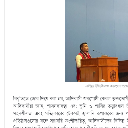
এশিয়া ইন্ডিজিনাস ককাসের পক্ষে
বিবৃতিতে জোর দিয়ে বলা হয়, আদিবাসী জনগোষ্ঠী কেবল ভুক্তভোগী নয
আদিবাসীরা জ্ঞান, শাসনব্যবস্থা এবং ভূমি ও পানির তত্ত্বাবধান 
সহনশীলতা এবং সত্যিকারের টেকসই জ্বালানি রূপান্তরের জন্য পর
প্রতিষ্ঠানগুলোর সঙ্গে সরাসরি অংশীদারিত্ব, আদিবাসীদের বিভিন