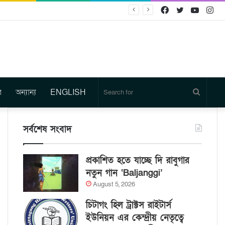
Facebook
Twitter
YouTu
In
র
অন্যান্য
ENGLISH
Search
for
সর্বশেষ সংবাদ
প্রকাশিত হতে যাচ্ছে দি রাবুগার
নতুন গান ‘Baljanggi’
August 5, 2026
চিটাগং হিল ট্রাক্টস রাইটার্স
ইউনিয়ন এর কেন্দ্রীয় নেতৃত্বে