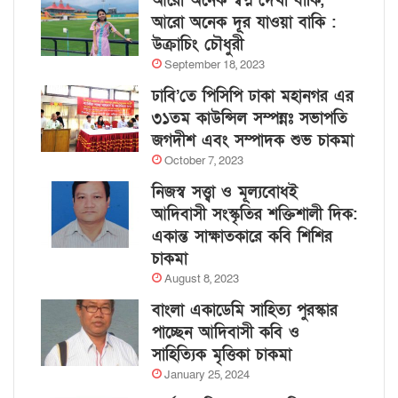
আরো অনেক স্বপ্ন দেখা বাকি,
আরো অনেক দূর যাওয়া বাকি :
উক্রাচিং চৌধুরী
September 18, 2023
ঢাবি’তে পিসিপি ঢাকা মহানগর এর
৩১তম কাউন্সিল সম্পন্নঃ সভাপতি
জগদীশ এবং সম্পাদক শুভ চাকমা
October 7, 2023
নিজস্ব সত্ত্বা ও মূল্যবোধই
আদিবাসী সংস্কৃতির শক্তিশালী দিক:
একান্ত সাক্ষাতকারে কবি শিশির
চাকমা
August 8, 2023
বাংলা একাডেমি সাহিত্য পুরস্কার
পাচ্ছেন আদিবাসী কবি ও
সাহিত্যিক মৃত্তিকা চাকমা
January 25, 2024