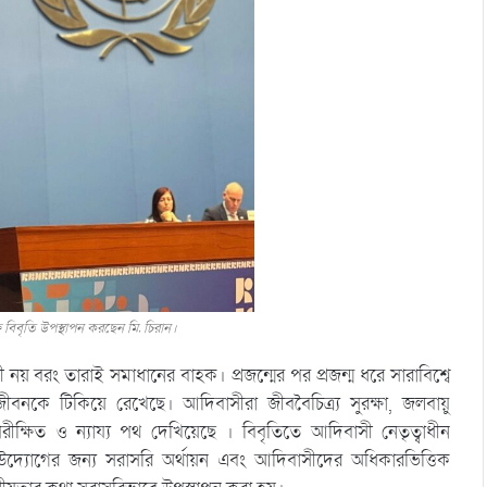
 বিবৃতি উপস্থাপন করছেন মি. চিরান।
় বরং তারাই সমাধানের বাহক। প্রজন্মের পর প্রজন্ম ধরে সারাবিশ্বে
জীবনকে টিকিয়ে রেখেছে। আদিবাসীরা জীববৈচিত্র্য সুরক্ষা, জলবায়ু
ীক্ষিত ও ন্যায্য পথ দেখিয়েছে । বিবৃতিতে আদিবাসী নেতৃত্বাধীন
্ন উদ্যোগের জন্য সরাসরি অর্থায়ন এবং আদিবাসীদের অধিকারভিত্তিক