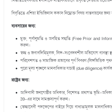
সিদ্ধান্তগ্রহণকারীর মর্যাদাকে সত্যিকারভাবে স্বীকৃতি দেওয়ার প্
বিবৃতিতে এশিয়া ইন্ডিজিনাস ককাস নিম্নোক্ত বিষয় বাস্তবায়নের জন্
ব্যবসায়ের জন্য:
মুক্ত, পূর্বানুমতি ও অবহিত সম্মতি (Free Prior and Info
করুন।
স্বচ্ছ ও জবাবদিহিমূলক, লিঙ্গ-সংবেদনশীল অভিযোগ ব্যবস্থা স্থ
পরিবেশগত ও সামাজিক প্রভাবের পূর্ণ বিবরণ (লিঙ্গভিত্তিক পৃ
পুরো মূল্য শৃঙ্খলে মানবাধিকার যাচাই (due diligence) কার্
রাষ্ট্রের জন্য:
আদিবাসী জনগোষ্ঠীর অধিকার, বিশেষত প্রথাগত ভূমি-অ
39-এর সাথে সামঞ্জস্যপূর্ণ করুন।
স্বেচ্ছাসেবী পদক্ষেপের বাইরে গিয়ে বাধ্যতামূলক মানবাধিক