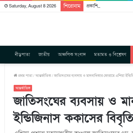
শিরোনাম
প্রকাশিত হতে যাচ্ছে দি রা
Saturday, August 8 2026
নীড়পাতা
জাতীয়
আঞ্চলিক সংবাদ
মতামত ও বিশ্লেষণ
প্রথম পাতা
/
আন্তর্জাতিক
/
জাতিসংঘের ব্যবসায় ও মানবাধিকার ফোরামে এশিয়া ইন্ডি
আন্তর্জাতিক
জাতিসংঘের ব্যবসায় ও ম
ইন্ডিজিনাস ককাসের বিবৃত