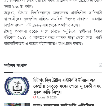
এই মিলনমেলা চলবে ২রা মে পর্যন্ত প্রতিদিন সকাল ১০.০০ টা থেকে
সন্ধ্যা ৭.০০ টা পর্যন্ত।
উল্লেখ্য, চট্টগ্রাম বিশ্ববিদ্যালয়ে অধ্যয়নরত প্রগতিশীল আদিবাসী
ছাত্রছাত্রীদের সৃজনশীল সাহিত্য সাময়িকী “রঁদেভূ প্রকাশনা, চট্টগ্রাম
বিশ্ববিদ্যালয়”। এটি ১৯৯৬ সাল থেকে প্রকাশিত হচ্ছে।
রঁদেভূ প্রকাশনা ২০১৮ সালে চবিতে অনুষ্ঠিতব্য স্বাধীনতা উৎসব
বইমেলা-২০১৮ এ অংশগ্রহণ করে ব্যাপক সাড়া ফেলে দেয়। এরই
ধারাবাহিকতায় এ বছরের বইমেলাতেও অংশগ্রহণ করছে।
সর্বশেষ সংবাদ
চিটাগং হিল ট্রাক্টস রাইটার্স ইউনিয়ন এর
কেন্দ্রীয় নেতৃত্বে মংক্য শোয়ে নু নেভী এবং
মুকুল কান্তি ত্রিপুরা
August 5, 2026
জাজং নকরেকের ফটোগ্রাফি এক্সিবিশন –