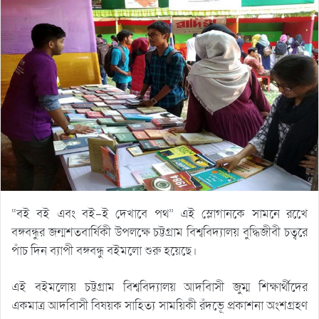
“বই বই এবং বই-ই দেখাবে পথ” এই স্লোগানকে সামনে রখেে
বঙ্গবন্ধুর জন্মশতবার্ষিকী উপলক্ষে চট্টগ্রাম বিশ্ববিদ্যালয় বুদ্ধিজীবী চত্বরে
পাঁচ দিন ব্যাপী বঙ্গবন্ধু বইমলো শুরু হয়েছে।
এই বইমলোয় চট্টগ্রাম বিশ্ববিদ্যালয় আদবিাসী জুম্ম শিক্ষার্থীদের
একমাত্র আদবিাসী বিষয়ক সাহিত্য সাময়িকী রঁদভেূ প্রকাশনা অংশগ্রহণ