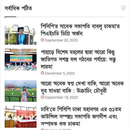
সর্বাধিক পঠিত
পিসিপি’র সাবেক সভাপতি বাবলু চাকমা’র
পিএইচডি ডিগ্রি অর্জন
September 20, 2023
পাহাড়ে বিশেষ মহলের দ্বারা আরো কিছু
জাতিগত সশস্ত্র দল গঠনের পর্যায়ে: সন্তু
লারমা
December 5, 2022
আরো অনেক স্বপ্ন দেখা বাকি, আরো অনেক
দূর যাওয়া বাকি : উক্রাচিং চৌধুরী
September 18, 2023
ঢাবি’তে পিসিপি ঢাকা মহানগর এর ৩১তম
কাউন্সিল সম্পন্নঃ সভাপতি জগদীশ এবং
সম্পাদক শুভ চাকমা