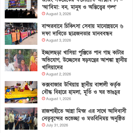
‘আ’বিমা: বন, মানুষ ও অস্তিত্বের গল্প’
August 3, 2026
বান্দরবানে চিকিৎসা সেবায় মানোন্নয়নে ৬
দফা দাবিতে ছাত্রজনতার মানববন্ধন
August 3, 2026
ইচ্ছালছড়া খাসিয়া পুঞ্জিতে পান গাছ কাটার
অভিযোগ, উচ্ছেদের ষড়যন্ত্রের আশঙ্কা স্থানীয়
খাসিয়াদের
August 2, 2026
কক্সবাজার উখিয়ায় স্থানীয় বাঙ্গালী কর্তৃক
বৌদ্ধ বিহারে হামলা, মূর্তি ও ঘর ভাঙচুর
August 1, 2026
রাজশাহীতে আন্না মিন্জ এর সাথে আদিবাসী
নেতৃবৃন্দের শুভেচ্ছা ও মতবিনিময় অনুষ্ঠিত
July 31, 2026