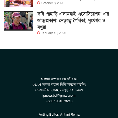
October 8, 2023
‘চবি পাহাড়ি এলামনাই এসোসিয়েশন’ এর
আত্মপ্রকাশ: নেতৃত্বে গৈরিকা, সুখেশ্বর ও
মথুরা
January 10, 2023
ভারপ্রাপ্ত সম্পাদকঃ আন্তনী রেমা
২৩/২৫ সালমা গার্ডেন, পিসি কালচার হাউজিং
শেখেরটেক-৪, মোহাম্মদপুর, ঢাকা-১২০৭
ipnewsbd@gmail.com
+880 1931073213
Acting Editor: Antani Rema