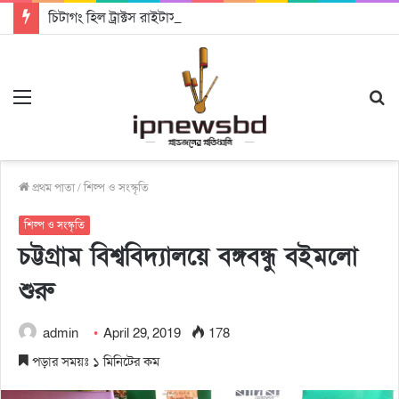
চিটাগং হিল ট্রাক্টস রাইটার্স ইউনিয়ন এর কেন্দ্রীয় নেতৃত্বে মংক্য শোয়ে নু নেভী এবং মুকুল কান্তি ত্রিপুরা
Menu
S
fo
প্রথম পাতা
/
শিল্প ও সংস্কৃতি
শিল্প ও সংস্কৃতি
চট্টগ্রাম বিশ্ববিদ্যালয়ে বঙ্গবন্ধু বইমলো
শুরু
admin
April 29, 2019
178
পড়ার সময়ঃ ১ মিনিটের কম