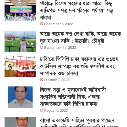
পাহাড়ে বিশেষ মহলের দ্বারা আরো কিছু
জাতিগত সশস্ত্র দল গঠনের পর্যায়ে: সন্তু
লারমা
December 5, 2022
আরো অনেক স্বপ্ন দেখা বাকি, আরো অনেক
দূর যাওয়া বাকি : উক্রাচিং চৌধুরী
September 18, 2023
ঢাবি’তে পিসিপি ঢাকা মহানগর এর ৩১তম
কাউন্সিল সম্পন্নঃ সভাপতি জগদীশ এবং
সম্পাদক শুভ চাকমা
October 7, 2023
নিজস্ব সত্ত্বা ও মূল্যবোধই আদিবাসী
সংস্কৃতির শক্তিশালী দিক: একান্ত
সাক্ষাতকারে কবি শিশির চাকমা
August 8, 2023
বাংলা একাডেমি সাহিত্য পুরস্কার পাচ্ছেন