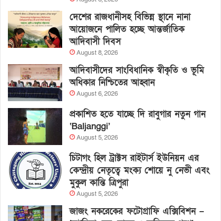
দেশের রাজধানীসহ বিভিন্ন স্থানে নানা
আয়োজনে পালিত হচ্ছে আন্তর্জাতিক
আদিবাসী দিবস
August 8, 2026
আদিবাসীদের সাংবিধানিক স্বীকৃতি ও ভূমি
অধিকার নিশ্চিতের আহ্বান
August 6, 2026
প্রকাশিত হতে যাচ্ছে দি রাবুগার নতুন গান
‘Baljanggi’
August 5, 2026
চিটাগং হিল ট্রাক্টস রাইটার্স ইউনিয়ন এর
কেন্দ্রীয় নেতৃত্বে মংক্য শোয়ে নু নেভী এবং
মুকুল কান্তি ত্রিপুরা
August 5, 2026
জাজং নকরেকের ফটোগ্রাফি এক্সিবিশন –