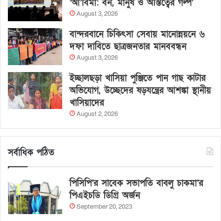
‘আ’বিমা: বন, মানুষ ও অস্তিত্বের গল্প’
August 3, 2026
বান্দরবানে চিকিৎসা সেবায় মানোন্নয়নে ৬
দফা দাবিতে ছাত্রজনতার মানববন্ধন
August 3, 2026
ইচ্ছালছড়া খাসিয়া পুঞ্জিতে পান গাছ কাটার
অভিযোগ, উচ্ছেদের ষড়যন্ত্রের আশঙ্কা স্থানীয়
খাসিয়াদের
August 2, 2026
সর্বাধিক পঠিত
পিসিপি’র সাবেক সভাপতি বাবলু চাকমা’র
পিএইচডি ডিগ্রি অর্জন
September 20, 2023