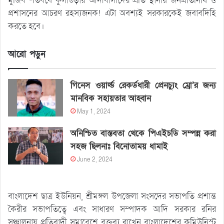
মুজিব শতবর্ষে কুলাউড়ায় আদীবাসীদের প্রতি স্থানীয় জনপ্রতিনিধি ও
প্রশাসনের আচরণ রহস্যজনক! এটা অবশ্যই সরকারকেই জবাবদিহি
করতে হবে।
আরো পড়ুন
গিনেস ওয়ার্ল্ড রেকর্ডধারী প্রেনচ্যুং ম্রো’র জন্য
মানবিক সহায়তার আহ্বান
May 1, 2024
অনিশ্চিত বাস্তবতা থেকে পিএইচডি সম্পন্ন করা
সহজ ছিলনাঃ বিনোতাময় ধামাই
June 2, 2024
বাংলাদেশ ছাত্র ইউনিয়ন, শ্রীমঙ্গল উপজেলা সংসদের সভাপতি প্রশান্ত
কৈরীর সভাপতিত্বে এবং সাধারণ সম্পাদক আদি সরকার রনির
সঞ্চালনায় প্রতিবাদী সমাবেশে বক্তব্য রাখেন বাংলাদেশের কমিউনিস্ট