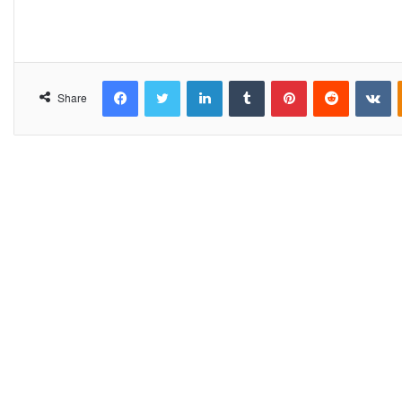
Facebook
Twitter
LinkedIn
Tumblr
Pinterest
Reddit
VKontakte
Share