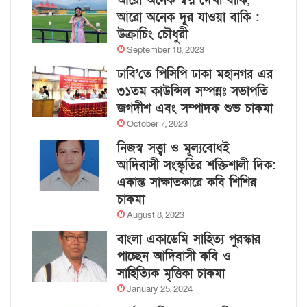
আরো অনেক স্বপ্ন দেখা বাকি,
আরো অনেক দূর যাওয়া বাকি :
উক্রাচিং চৌধুরী
September 18, 2023
ঢাবি’তে পিসিপি ঢাকা মহানগর এর
৩১তম কাউন্সিল সম্পন্নঃ সভাপতি
জগদীশ এবং সম্পাদক শুভ চাকমা
October 7, 2023
নিজস্ব সত্ত্বা ও মূল্যবোধই
আদিবাসী সংস্কৃতির শক্তিশালী দিক:
একান্ত সাক্ষাতকারে কবি শিশির
চাকমা
August 8, 2023
বাংলা একাডেমি সাহিত্য পুরস্কার
পাচ্ছেন আদিবাসী কবি ও
সাহিত্যিক মৃত্তিকা চাকমা
January 25, 2024