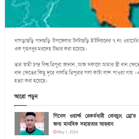
খাগড়াছড়ি পানছড়ি উপজেলার উল্টাছড়ি ইউনিয়নের ৭ নং ওয়ার্ডের পায়ু
এক গৃহবধুর মরদেহ উদ্ধার করা হয়েছে।
তার স্বামী চন্দ্র বিশ্ব ত্রিপুরা জানান ,আজ সকালে আমার স্ত্রী ধ
ধান ক্ষেতের কিছু দূরে বালতি ত্রিপুরার গলা কাটা লাশ পাওয়া যায়
হত্যা করা হয়েছে।
আরো পড়ুন
গিনেস ওয়ার্ল্ড রেকর্ডধারী প্রেনচ্যুং ম্রো’র
জন্য মানবিক সহায়তার আহ্বান
May 1, 2024