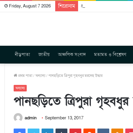
শিরোনাম
প্রকাশিত হতে যাচ্ছে দি রাবুগ
Friday, August 7 2026
নীড়পাতা
জাতীয়
আঞ্চলিক সংবাদ
মতামত ও বিশ্লেষণ
প্রথম পাতা
/
অন্যান্য
/
পানছড়িতে ত্রিপুরা গৃহবধুর মরদেহ উদ্ধার
অন্যান্য
পানছড়িতে ত্রিপুরা গৃহবধুর
admin
September 13, 2017
Facebook
Twitter
LinkedIn
Tumblr
Pinterest
Reddit
VKontakte
Odnoklassniki