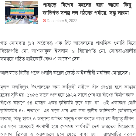
পাহাড়ে বিশেষ মহলের দ্বারা আরো কিছু
জাতিগত সশস্ত্র দল গঠনের পর্যায়ে: সন্তু লারমা
December 5, 2022
গত সোমবার (১৭ অক্টোবর) এক রিট আবেদনের প্রাথমিক শুনারি নিয়ে
বিচারপতি মো. আশফাকুল ইসলাম ও বিচারপতি মো. সোহরাওয়ার্দীর
সমন্বয়ে গঠিত হাইকোর্ট বেঞ্চ এ আদেশ দেন।
আদালতে রিটের পক্ষে শুনানি করেন জ্যেষ্ঠ আইনজীবী মনজিল মোরসেদ।
মূলত জলবিদ্যুৎ উৎপাদনের জন্য কর্ণফুলী নদীতে বাঁধ দেওয়া হলে কাপ্তাই
হ্রদের সৃষ্টি হয়। ১৯৫৬ সালে শুরু হয়ে ১৯৬২ সালে শেষ হয় বাঁধের নির্মাণ কাজ।
বাঁধের কারণে ৫৪ হাজার একর কৃষিজমি ডুবে যায়, যা ওই এলাকার মোট
কৃষিজমির ৪০ শতাংশ। এর ফলে প্রায় এক লক্ষ স্থানীয় আদিবাসী (অধিকাংশ
চাকমা, কিছু হাজং ও অন্যান্য জাতির মানুষ) বরণ করতে বাধ্য হয় উদ্ভাস্তু জীবন।
এর ফলে অনেকেই শরণার্থী হয়ে সেসময় পার্শ্ববর্তী দেশ ভারতের মিজোরাম,
আসাম, ত্রিপুরা ও অরুণাচলে চলে যেতে বাধ্য হয়। রাঙামাটির বরকল