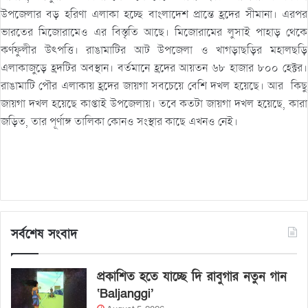
উপজেলার বড় হরিণা এলাকা হচ্ছে বাংলাদেশ প্রান্তে হ্রদের সীমানা। এরপর
ভারতের মিজোরামেও এর বিস্তৃতি আছে। মিজোরামের লুসাই পাহাড় থেকে
কর্ণফুলীর উৎপত্তি। রাঙামাটির আট উপজেলা ও খাগড়াছড়ির মহালছড়ি
এলাকাজুড়ে হ্রদটির অবস্থান। বর্তমানে হ্রদের আয়তন ৬৮ হাজার ৮০০ হেক্টর।
রাঙামাটি পৌর এলাকায় হ্রদের জায়গা সবচেয়ে বেশি দখল হয়েছে। আর কিছু
জায়গা দখল হয়েছে কাপ্তাই উপজেলায়। তবে কতটা জায়গা দখল হয়েছে, কারা
জড়িত, তার পূর্ণাঙ্গ তালিকা কোনও সংস্থার কাছে এখনও নেই।
সর্বশেষ সংবাদ
প্রকাশিত হতে যাচ্ছে দি রাবুগার নতুন গান
‘Baljanggi’