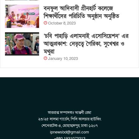
বনফুল আদিবাসী গ্রীনহার্ট কলেজে
শিক্ষার্থীদের পরিচিতি অনুষ্ঠান অনুষ্ঠিত
October 8, 2023
‘চবি পাহাড়ি এলামনাই এসোসিয়েশন’ এর
আত্মপ্রকাশ: নেতৃত্বে গৈরিকা, সুখেশ্বর ও
মথুরা
January 10, 2023
ভারপ্রাপ্ত সম্পাদকঃ আন্তনী রেমা
২৩/২৫ সালমা গার্ডেন, পিসি কালচার হাউজিং
শেখেরটেক-৪, মোহাম্মদপুর, ঢাকা-১২০৭
ipnewsbd@gmail.com
+880 1931073213