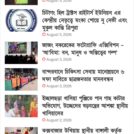
August 5, 2026
চিটাগং হিল ট্রাক্টস রাইটার্স ইউনিয়ন এর
কেন্দ্রীয় নেতৃত্বে মংক্য শোয়ে নু নেভী এবং
মুকুল কান্তি ত্রিপুরা
August 5, 2026
জাজং নকরেকের ফটোগ্রাফি এক্সিবিশন –
‘আ’বিমা: বন, মানুষ ও অস্তিত্বের গল্প’
August 3, 2026
বান্দরবানে চিকিৎসা সেবায় মানোন্নয়নে ৬
দফা দাবিতে ছাত্রজনতার মানববন্ধন
August 3, 2026
ইচ্ছালছড়া খাসিয়া পুঞ্জিতে পান গাছ কাটার
অভিযোগ, উচ্ছেদের ষড়যন্ত্রের আশঙ্কা স্থানীয়
খাসিয়াদের
August 2, 2026
কক্সবাজার উখিয়ায় স্থানীয় বাঙ্গালী কর্তৃক