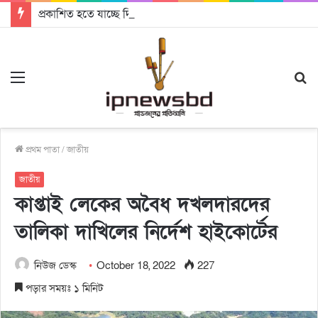
প্রকাশিত হতে যাচ্ছে দি রাবুগার নতুন গান ‘Baljanggi’
Menu
S
fo
প্রথম পাতা
/
জাতীয়
জাতীয়
কাপ্তাই লেকের অবৈধ দখলদারদের
তালিকা দাখিলের নির্দেশ হাইকোর্টের
নিউজ ডেস্ক
October 18, 2022
227
পড়ার সময়ঃ ১ মিনিট