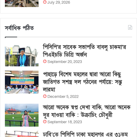
July 29, 2026
সর্বাধিক পঠিত
পিসিপি’র সাবেক সভাপতি বাবলু চাকমা’র
পিএইচডি ডিগ্রি অর্জন
September 20, 2023
পাহাড়ে বিশেষ মহলের দ্বারা আরো কিছু
জাতিগত সশস্ত্র দল গঠনের পর্যায়ে: সন্তু
লারমা
December 5, 2022
আরো অনেক স্বপ্ন দেখা বাকি, আরো অনেক
দূর যাওয়া বাকি : উক্রাচিং চৌধুরী
September 18, 2023
ঢাবি’তে পিসিপি ঢাকা মহানগর এর ৩১তম