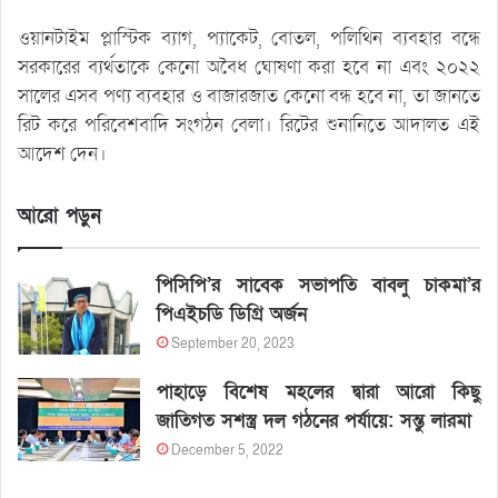
ওয়ানটাইম প্লাস্টিক ব্যাগ, প্যাকেট, বোতল, পলিথিন ব্যবহার বন্ধে
সরকারের ব্যর্থতাকে কেনো অবৈধ ঘোষণা করা হবে না এবং ২০২২
সালের এসব পণ্য ব্যবহার ও বাজারজাত কেনো বন্ধ হবে না, তা জানতে
রিট করে পরিবেশবাদি সংগঠন বেলা। রিটের শুনানিতে আদালত এই
আদেশ দেন।
আরো পড়ুন
পিসিপি’র সাবেক সভাপতি বাবলু চাকমা’র
পিএইচডি ডিগ্রি অর্জন
September 20, 2023
পাহাড়ে বিশেষ মহলের দ্বারা আরো কিছু
জাতিগত সশস্ত্র দল গঠনের পর্যায়ে: সন্তু লারমা
December 5, 2022