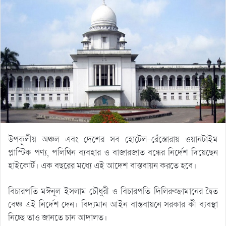
উপকূলীয় অঞ্চল এবং দেশের সব হোটেল-রেঁস্তোরায় ওয়ানটাইম
প্লাস্টিক পণ্য, পলিথিন ব্যবহার ও বাজারজাত বন্ধের নির্দেশ দিয়েছেন
হাইকোর্ট। এক বছরের মধ্যে এই আদেশ বাস্তবায়ন করতে হবে।
বিচারপতি মঈনুল ইসলাম চৌধুরী ও বিচারপতি দিলিরুজ্জামানের দ্বৈত
বেঞ্চ এই নির্দেশ দেন। বিদ্যমান আইন বাস্তবায়নে সরকার কী ব্যবস্থা
নিচ্ছে তাও জানতে চান আদালত।