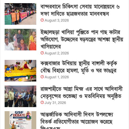
বান্দরবানে চিকিৎসা সেবায় মানোন্নয়নে ৬
দফা দাবিতে ছাত্রজনতার মানববন্ধন
August 3, 2026
ইচ্ছালছড়া খাসিয়া পুঞ্জিতে পান গাছ কাটার
অভিযোগ, উচ্ছেদের ষড়যন্ত্রের আশঙ্কা স্থানীয়
খাসিয়াদের
August 2, 2026
কক্সবাজার উখিয়ায় স্থানীয় বাঙ্গালী কর্তৃক
বৌদ্ধ বিহারে হামলা, মূর্তি ও ঘর ভাঙচুর
August 1, 2026
রাজশাহীতে আন্না মিন্জ এর সাথে আদিবাসী
নেতৃবৃন্দের শুভেচ্ছা ও মতবিনিময় অনুষ্ঠিত
July 31, 2026
আন্তর্জাতিক আদিবাসী দিবস উপলক্ষ্যে
বিতর্ক প্রতিযোগীতার আয়োজন করেছে