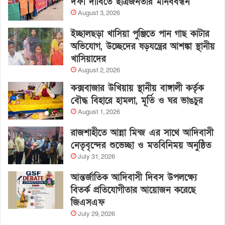
দফা দাবিতে ছাত্রজনতার মানববন্ধন
August 3, 2026
ইচ্ছালছড়া খাসিয়া পুঞ্জিতে পান গাছ কাটার
অভিযোগ, উচ্ছেদের ষড়যন্ত্রের আশঙ্কা স্থানীয়
খাসিয়াদের
August 2, 2026
কক্সবাজার উখিয়ায় স্থানীয় বাঙ্গালী কর্তৃক
বৌদ্ধ বিহারে হামলা, মূর্তি ও ঘর ভাঙচুর
August 1, 2026
রাজশাহীতে আন্না মিন্জ এর সাথে আদিবাসী
নেতৃবৃন্দের শুভেচ্ছা ও মতবিনিময় অনুষ্ঠিত
July 31, 2026
আন্তর্জাতিক আদিবাসী দিবস উপলক্ষ্যে
বিতর্ক প্রতিযোগীতার আয়োজন করেছে
জিএসএফ
July 29, 2026