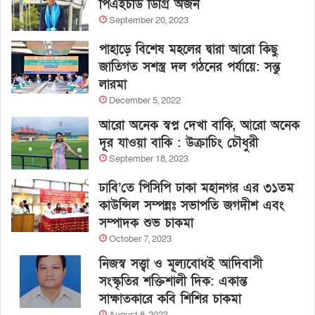
পিএইচডি ডিগ্রি অর্জন
September 20, 2023
পাহাড়ে বিশেষ মহলের দ্বারা আরো কিছু
জাতিগত সশস্ত্র দল গঠনের পর্যায়ে: সন্তু
লারমা
December 5, 2022
আরো অনেক স্বপ্ন দেখা বাকি, আরো অনেক
দূর যাওয়া বাকি : উক্রাচিং চৌধুরী
September 18, 2023
ঢাবি’তে পিসিপি ঢাকা মহানগর এর ৩১তম
কাউন্সিল সম্পন্নঃ সভাপতি জগদীশ এবং
সম্পাদক শুভ চাকমা
October 7, 2023
নিজস্ব সত্ত্বা ও মূল্যবোধই আদিবাসী
সংস্কৃতির শক্তিশালী দিক: একান্ত
সাক্ষাতকারে কবি শিশির চাকমা