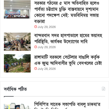
সরকার গঠনের ৫ মাস অতিবাহিত হলেও
পার্বত্য চট্টগ্রাম চুক্তি বাস্তবায়নে দৃশ্যমান
কোনো পদক্ষেপ নেই: মতবিনিময় সভায়
বক্তারা
July 29, 2026
বান্দরবান সদর হাসপাতালে হামের ভয়াবহ
পরিস্থিতি, কার্যকর উদ্যোগের দাবি
July 29, 2026
রাঙ্গামাটি বরকলে সেটেলার বাঙালি কর্তৃক
এক জুম্ম আদিবাসীর ভূমি বেদখলের চেষ্টা
July 28, 2026
সর্বাধিক পঠিত
পিসিপি’র সাবেক সভাপতি বাবলু চাকমা’র