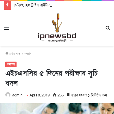
চিটাগং হিল ট্রাক্টস রাইটার্স ইউনিয়ন এর কেন্দ্রীয় নেতৃত্বে মংক্য শোয়ে নু নেভী এবং মুকুল কান্তি ত্রিপুরা
Menu
S
fo
প্রথম পাতা
/
অন্যান্য
অন্যান্য
এইচএসসির ৫ দিনের পরীক্ষার সূচি
বদল
admin
April 8, 2019
265
পড়ার সময়ঃ ১ মিনিটের কম