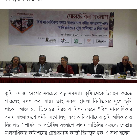
ভূমি সমস্যা দেশের সবচেয়ে বড় সমস্যা। ভূমি থেকে উচ্ছেদ করতে
পারলেই দখল করা যায়। তাই সকল হামলা নির্যাতনের মূলে ভূমি
থাকে। আজ ২৮ ডিসেম্বর সিরডাপ মিলনায়তনে ‘‘বিশ্ব মানবাধিকার
বনাম বাংলাদেশে ধর্মীয় সংখ্যালঘু এবং আদিবাসীদের ভূমি অধিকার ও
নিরাপত্তা’’ শীর্ষক গোলটেবিল সংলাপে প্রধান অতিথির বক্তব্যে জাতীয়
মানবাধিকার কমিশনের চেয়ারম্যান কাজী রিয়াজুল হক এ কথা বলেন।