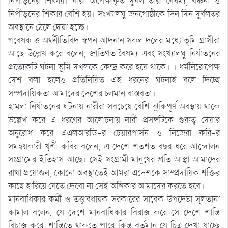
নিপীড়নের শিকার। যারা অপেক্ষাকৃত দুর্বল তারা বৈষম্য, বঞ্চনা ও
নিপীড়নের শিকার বেশি হয়। সংখ্যালঘু জনগোষ্ঠীকে দিন দিন দুর্বলতর
অবস্থানে ঠেলে দেয়া হচ্ছে।
গবেষক ও অর্থনীতিবিদ স্বপন আদনান সকল দলের মধ্যে ভূমি গ্রাসীরা
আছে উল্লেখ করে বলেন, জাতিগত বৈষম্য এবং সংখ্যালঘু নির্যাতনের
প্রত্যেকটি ঘটনা ভূমি দখলকে কেন্দ্র করে হয়ে থাকে। । ধর্মনিরোপেক্ষ
দেশ বলা হলেও প্রতিনিয়িত এই ধরনের ঘটনাই বলে দিচ্ছে
সম্প্রদায়িকতা আমাদের দেশের চলমান বাস্তবতা।
হামলা নির্যাতনের ঘটনায় নারীরা সবচেয়ে বেশি ঝুকিপূর্ণ অবস্থায় থাকে
উল্লেখ করে এ ধরণের আলোচনায় নারী প্রসঙ্গটিকে গুরুত্ব দেয়ার
অনুরোধ করে এএলআরডি-র চেয়ারপার্সন ও নিজেরা করি-র
সমন্বয়কারী খুশী কবির বলেন, এ দেশে শতশত বছর ধরে আন্দোলন
সংগ্রামের ইতিহাস আছে। সেই সংগ্রামী মানুষের প্রতি আস্থা আমাদের
রাখা প্রয়োজন, কোনো অবস্থাতেই আমরা এদেশকে সাম্প্রদায়িক শক্তির
কাছে হারিয়ে যেতে দেবো না সেই অঙ্গিকার আমাদের করতে হবে।
মানবাধিকার কর্মী ও তত্ত্বাবধায়ক সরকারের সাবেক উপদেষ্টা সুলতানা
কামাল বলেন, যে দেশে মানবাধিকার বিরাজ করে সে দেশে শান্তি
বিচাজ করে, শান্তিতে থাকতে পারে কিন্ত বর্তমান যে চিত্র দেখা যাচ্ছে