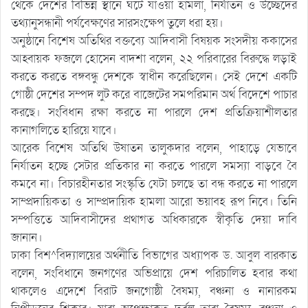
থেকে দেশের বিভিন্ন স্থানে ঘটে যাওয়া হামলা, নির্যাতন ও উচ্ছেদের
তথ্যানুসন্ধানী পর্যবেক্ষণের সারসংক্ষেপ তুলে ধরা হয়।
অনুষ্ঠানে বিশেষ অতিথির বক্তব্যে আদিবাসী বিষয়ক সংসদীয় ককাসের
আহ্বায়ক ফজলে হোসেন বাদশা বলেন, ২২ পরিবারের বিরুদ্ধে লড়াই
করতে করতে বঙ্গবন্ধু দেশকে স্বাধীন করেছিলেন। সেই দেশে একটি
গোষ্ঠী দেশের সম্পদ লুট করে বাজেটের সমপরিমান অর্থ বিদেশে পাচার
করছে। সংবিধান রক্ষা করতে না পারলে দেশ প্রতিক্রিয়াশীলতার
কানাগলিতে হারিয়ে যাবে।
আরেক বিশেষ অতিথি উষাতন তালুকদার বলেন, পাহাড়ে যেভাবে
নির্যাতন হচ্ছে সেটার প্রতিকার না করতে পারলে সমস্যা বাড়বে বৈ
কমবে না। বিচারহীনতার সংস্কৃতি যেটা চলছে তা বন্ধ করতে না পারলে
সাম্প্রদায়িকতা ও সাম্প্রদায়িক হামলা আরো ভয়াবহ রূপ নিবে। তিনি
সম্পত্তিতে আদিবাসীদের প্রথাগত অধিকারকে স্বীকৃতি দেয়া দাবি
জানান।
ঢাকা বিশ^বিদ্যালয়ের অর্থনীতি বিভাগের অধ্যাপক ড. আবুল বারকাত
বলেন, সংবিধানে জনগণের অভিপ্রায়ে দেশ পরিচালিত হবার কথা
থাকলেও এদেশে বিরাট জনগোষ্ঠী বৈষম্য, বঞ্চনা ও নানারকম