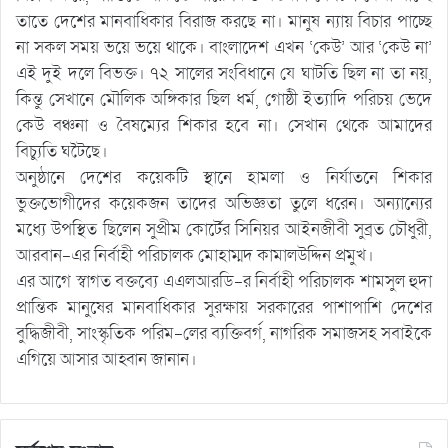
তাতে দেশের মানবাধিকার বিরাজ করছে না। মানুষ ন্যায় বিচার পাচ্ছে
না সকল সময় ভয়ে ভয়ে থাকে। বাংলাদেশ এখন ‘কেউ’ আর ‘কেউ না’
এই দুই দলে বিভক্ত। ৭২ সালের সংবিধানে যে ঘাটতি ছিল না তা নয়,
কিন্তু সেখানে মৌলিক অঙ্গিকার ছিল ধর্ম, গোষ্ঠী ইত্যাদি পরিচয় ভেদে
কেউ বঞ্চনা ও বৈষম্যের শিকার হবে না। সেখান থেকে আমাদের
বিচ্যুতি ঘটৈছে।
অনুষ্ঠানে দেশের কয়েকটি স্থানে হামলা ও নির্যাতনে শিকার
ভুক্তভোগীদের কয়েকজন তাদের অভিজ্ঞতা তুলে ধরেন। অন্যান্যের
মধ্যে উপস্থিত ছিলেন সুপ্রীম কোর্টের সিনিয়র আইনজীবী সুব্রত চৌধুরী,
আরবান-এর নির্বাহী পরিচালক মোহাম্মদ কামালউদ্দিন প্রমুখ।
এর আগে স্বাগত বক্তব্যে এএলআরডি-র নির্বাহী পরিচালক শামসুল হুদা
প্রান্তিক মানুষের মানবাধিকার সুরক্ষায় সরকারের পাশাপাশি দেশের
বুদ্ধিজীবী, সাংস্কৃতিক পরিম-লের ব্যক্তিবর্গ, নাগরিক সমাজসহ সবাইকে
এগিয়ে আসার আহ্বান জানান।