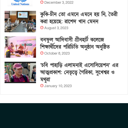
December 3, 2022
কুকি-চীন তো এমনে এমনে হয় নি, তৈরী
করা হয়েছে: রাশেদ খান মেনন
August 3, 2023
বনফুল আদিবাসী গ্রীনহার্ট কলেজে
শিক্ষার্থীদের পরিচিতি অনুষ্ঠান অনুষ্ঠিত
October 8, 2023
‘চবি পাহাড়ি এলামনাই এসোসিয়েশন’ এর
আত্মপ্রকাশ: নেতৃত্বে গৈরিকা, সুখেশ্বর ও
মথুরা
January 10, 2023