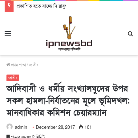
প্রকাশিত হতে যাচ্ছে দি রাবুগার নতুন গান ‘Baljanggi’
Menu
S
fo
প্রথম পাতা
/
জাতীয়
জাতীয়
আদিবাসী ও ধর্মীয় সংখ্যালঘুদের উপর
সকল হামলা-নির্যাতনের মূলে ভূমিদখল:
মানবাধিকার কমিশন চেয়ারম্যান
admin
December 28, 2017
161
পড়ার সময়ঃ 2 মিনিট