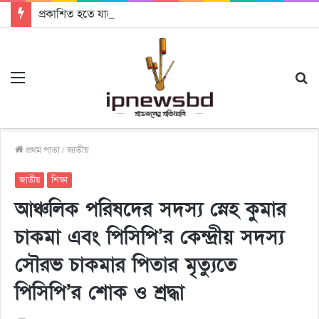
প্রকাশিত হতে যাচ্ছে দি রাবুগার নতুন গান ‘Baljanggi’
Menu
S
fo
প্রথম পাতা
/
জাতীয়
জাতীয়
শিক্ষা
আঞ্চলিক পরিষদের সদস্য স্নেহ কুমার
চাকমা এবং পিসিপি’র কেন্দ্রীয় সদস্য
সৌরভ চাকমার পিতার মৃত্যুতে
পিসিপি’র শোক ও শ্রদ্ধা