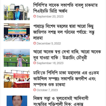
পিসিপি’র সাবেক সভাপতি বাবলু চাকমা’র
পিএইচডি ডিগ্রি অর্জন
September 20, 2023
পাহাড়ে বিশেষ মহলের দ্বারা আরো কিছু
জাতিগত সশস্ত্র দল গঠনের পর্যায়ে: সন্তু
লারমা
December 5, 2022
আরো অনেক স্বপ্ন দেখা বাকি, আরো অনেক
দূর যাওয়া বাকি : উক্রাচিং চৌধুরী
September 18, 2023
ঢাবি’তে পিসিপি ঢাকা মহানগর এর ৩১তম
কাউন্সিল সম্পন্নঃ সভাপতি জগদীশ এবং
সম্পাদক শুভ চাকমা
October 7, 2023
নিজস্ব সত্ত্বা ও মূল্যবোধই আদিবাসী
সংস্কৃতির শক্তিশালী দিক: একান্ত