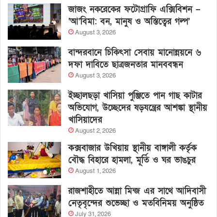
জাজং নকরেকের ফটোগ্রাফি এক্সিবিশন –
‘আ’বিমা: বন, মানুষ ও অস্তিত্বের গল্প’
August 3, 2026
বান্দরবানে চিকিৎসা সেবায় মানোন্নয়নে ৬
দফা দাবিতে ছাত্রজনতার মানববন্ধন
August 3, 2026
ইচ্ছালছড়া খাসিয়া পুঞ্জিতে পান গাছ কাটার
অভিযোগ, উচ্ছেদের ষড়যন্ত্রের আশঙ্কা স্থানীয়
খাসিয়াদের
August 2, 2026
কক্সবাজার উখিয়ায় স্থানীয় বাঙ্গালী কর্তৃক
বৌদ্ধ বিহারে হামলা, মূর্তি ও ঘর ভাঙচুর
August 1, 2026
রাজশাহীতে আন্না মিন্জ এর সাথে আদিবাসী
নেতৃবৃন্দের শুভেচ্ছা ও মতবিনিময় অনুষ্ঠিত
July 31, 2026