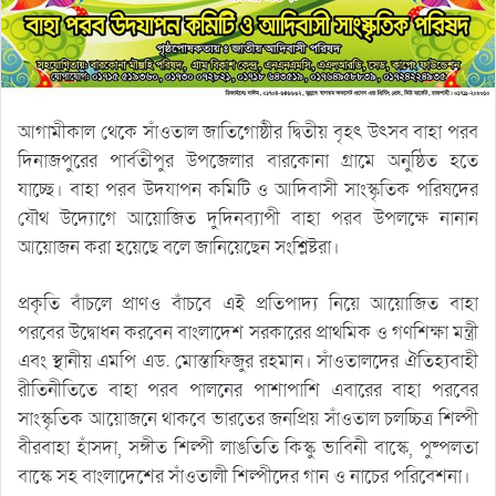
আগামীকাল থেকে সাঁওতাল জাতিগোষ্ঠীর দ্বিতীয় বৃহৎ উৎসব বাহা পরব
দিনাজপুরের পার্বতীপুর উপজেলার বারকোনা গ্রামে অনুষ্ঠিত হতে
যাচ্ছে। বাহা পরব উদযাপন কমিটি ও আদিবাসী সাংস্কৃতিক পরিষদের
যৌথ উদ্যোগে আয়োজিত দুদিনব্যাপী বাহা পরব উপলক্ষে নানান
আয়োজন করা হয়েছে বলে জানিয়েছেন সংশ্লিষ্টরা।
প্রকৃতি বাঁচলে প্রাণও বাঁচবে এই প্রতিপাদ্য নিয়ে আয়োজিত বাহা
পরবের উদ্বোধন করবেন বাংলাদেশ সরকারের প্রাথমিক ও গণশিক্ষা মন্ত্রী
এবং স্থানীয় এমপি এড. মোস্তাফিজুর রহমান। সাঁওতালদের ঐতিহ্যবাহী
রীতিনীতিতে বাহা পরব পালনের পাশাপাশি এবারের বাহা পরবের
সাংস্কৃতিক আয়োজনে থাকবে ভারতের জনপ্রিয় সাঁওতাল চলচ্চিত্র শিল্পী
বীরবাহা হাঁসদা, সঙ্গীত শিল্পী লাঙতিতি কিস্কু ভাবিনী বাস্কে, পুষ্পলতা
বাস্কে সহ বাংলাদেশের সাঁওতালী শিল্পীদের গান ও নাচের পরিবেশনা।