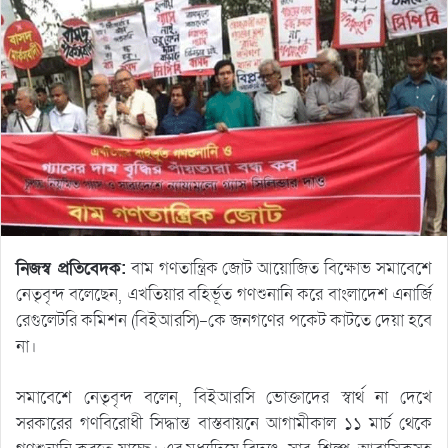
নিজস্ব প্রতিবেদক:
বাম গণতান্ত্রিক জোট আয়োজিত বিক্ষোভ সমাবেশে
নেতৃবৃন্দ বলেছেন, এখতিয়ার বহির্ভূত গণশুনানি করে বাংলাদেশ এনার্জি
রেগুলেটরি কমিশন (বিইআরসি)-কে জনগণের পকেট কাটতে দেয়া হবে
না।
সমাবেশে নেতৃবৃন্দ বলেন, বিইআরসি ভোক্তাদের স্বার্থ না দেখে
সরকারের গণবিরোধী সিদ্ধান্ত বাস্তবায়নে আগামীকাল ১১ মার্চ থেকে