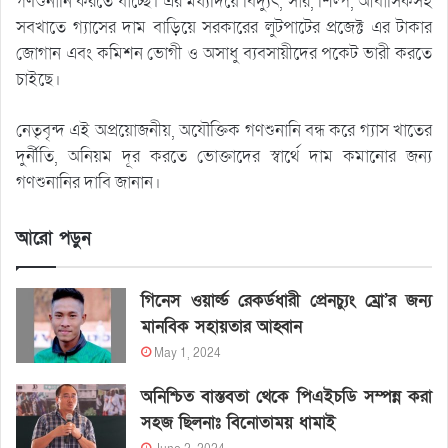
গণশুনানি করতে যাচ্ছে। এর মধ্যদিয়ে বিদ্যুৎ, সার, শিল্প, আবাসিকসহ
সবখাতে গ্যাসের দাম বাড়িয়ে সরকারের লুটপাটের প্রজেক্ট এর টাকার
জোগান এবং কমিশন ভোগী ও অসাধু ব্যবসায়ীদের পকেট ভারী করতে
চাইছে।
নেতৃবৃন্দ এই অপ্রয়োজনীয়, অযৌক্তিক গণশুনানি বন্ধ করে গ্যাস খাতের
দুর্নীতি, অনিয়ম দূর করতে ভোক্তাদের স্বার্থে দাম কমানোর জন্য
গণশুনানির দাবি জানান।
আরো পড়ুন
গিনেস ওয়ার্ল্ড রেকর্ডধারী প্রেনচ্যুং ম্রো’র জন্য
মানবিক সহায়তার আহ্বান
May 1, 2024
অনিশ্চিত বাস্তবতা থেকে পিএইচডি সম্পন্ন করা
সহজ ছিলনাঃ বিনোতাময় ধামাই