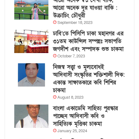
আরো অনেক স্বপ্ন দেখা বাকি,
আরো অনেক দূর যাওয়া বাকি :
উক্রাচিং চৌধুরী
September 18, 2023
ঢাবি’তে পিসিপি ঢাকা মহানগর এর
৩১তম কাউন্সিল সম্পন্নঃ সভাপতি
জগদীশ এবং সম্পাদক শুভ চাকমা
October 7, 2023
নিজস্ব সত্ত্বা ও মূল্যবোধই
আদিবাসী সংস্কৃতির শক্তিশালী দিক:
একান্ত সাক্ষাতকারে কবি শিশির
চাকমা
August 8, 2023
বাংলা একাডেমি সাহিত্য পুরস্কার
পাচ্ছেন আদিবাসী কবি ও
সাহিত্যিক মৃত্তিকা চাকমা
January 25, 2024