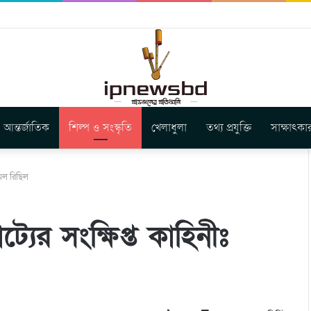
বুগার নতুন গান ‘Baljanggi’
আন্তর্জাতিক
শিল্প ও সংস্কৃতি
খেলাধুলা
তথ্য প্রযুক্তি
সাক্ষাৎকা
মেল রিছিল
যের সংক্ষিপ্ত কাহিনীঃ