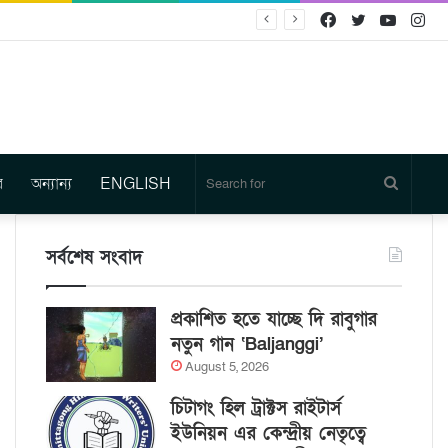
Facebook
Twitter
YouTu
In
র
অন্যান্য
ENGLISH
Search
for
সর্বশেষ সংবাদ
প্রকাশিত হতে যাচ্ছে দি রাবুগার
নতুন গান ‘Baljanggi’
August 5, 2026
চিটাগং হিল ট্রাক্টস রাইটার্স
ইউনিয়ন এর কেন্দ্রীয় নেতৃত্বে