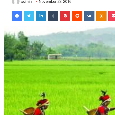
admin
November 23, 2016
Facebook
Twitter
LinkedIn
Tumblr
Pinterest
Reddit
VKontakte
Odnoklassniki