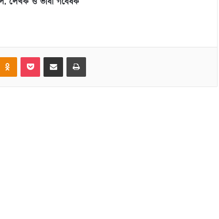
িল; লেখক ও ভাষা গবেষক
Odnoklassniki
Pocket
Share via Email
Print