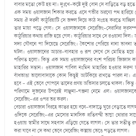
বাবার মতো কেউ হয় না। দুঃখে-কষ্টে দুই বোন সে বাড়িতে বড় হত
এক সময় ওয়ালজান শিকার করতে এসে গভীর অরণ্যে পথ হারিয়ে 
সময় ঐ দরদী কাঠুরিয়াটি সে জঙ্গল দিয়ে কাঠ সংগ্রহ করতে যাচ্
তার মায়া পড়ে গেল। সে ওয়ালজানকে সেরেজিং-সেরানির দূরসম্পর
কাঠুরিয়ার কথায় রাজি হয়ে গেল। কাঠুরিয়ার সাথে সে রওয়ানা দিল। 
সদ্য যৌবনে পা দিয়েছে সেরেজিং। কৈশোর পেরিয়ে নানা ভাব
ঘটল। ওয়ালজানের আচার-ব্যবহার ও রূপ দেখে সে মোহিত হয়ে
পরিণত হলো। কিন্তু এক সময় ওয়ালজানের বংশ পরিচয় জিজ্ঞাস কর
মাহারির সন্তান। ওয়ালজান গাবিল নংমিন মাহারির হওয়ার দরুণ স
বাঁধভাঙা ভালোবাসাকে কোন কিছুই আটকিয়ে রাখতে পারল না।
হবে – এই ভেবে গোপনে তাদের প্রণয় অভিসার চলতে থাকল। কিন্ত
পরিণামে দুজনের উপরেই লাঞ্ছনা-গঞ্জনা নেমে এল। ওয়ালজান
সেরেজিং-এর ওপর ভর করল।
বেচারা ওয়ালজান বিরহে কাতর হয়ে বনে-বাদাড়ে ঘুরে বেড়াতে লাগ
ওদিকে সেরেজিং-এর মেসোর মানসিক প্রতিবন্দ্বী ভাগ্না থোরার সা
হওয়ায় স্বামীর সাথে সহবাস এড়িয়ে যেতে লাগল। সে তার সতীত্ব রক্
করা যাবে না সে কথা ভেবে সেরেজিং কান্নায় ভেঙে পড়তে লাগল।