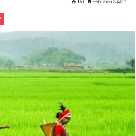
151
পড়ার সময়ঃ 3 মিনিট
Pocket