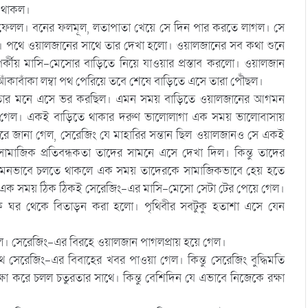
ে থাকল।
ফেলল। বনের ফলমূল, লতাপাতা খেয়ে সে দিন পার করতে লাগল। সে
ছিল। পথে ওয়ালজানের সাথে তার দেখা হলো। ওয়ালজানের সব কথা শুনে
্কীয় মাসি-মেসোর বাড়িতে নিয়ে যাওয়ার প্রস্তাব করলো। ওয়ালজান
আঁকাবাঁকা লম্বা পথ পেরিয়ে তবে শেষে বাড়িতে এসে তারা পৌঁছল।
না তার মনে এসে ভর করছিল। এমন সময় বাড়িতে ওয়ালজানের আগমন
 গেল। একই বাড়িতে থাকার দরুণ ভালোলাগা এক সময় ভালোবাসায়
ে জানা গেল, সেরেজিং যে মাহারির সন্তান ছিল ওয়ালজানও সে একই
ামাজিক প্রতিবন্ধকতা তাদের সামনে এসে দেখা দিল। কিন্তু তাদের
 এমনভাবে চলতে থাকলে এক সময় তাদেরকে সামাজিকভাবে হেয় হতে
ু এক সময় ঠিক ঠিকই সেরেজিং-এর মাসি-মেসো সেটা টের পেয়ে গেল।
কে ঘর থেকে বিতাড়ন করা হলো। পৃথিবীর সবটুকু হতাশা এসে যেন
ল। সেরেজিং-এর বিরহে ওয়ালজান পাগলপ্রায় হয়ে গেল।
থে সেরেজিং-এর বিবাহের খবর পাওয়া গেল। কিন্তু সেরেজিং বুদ্ধিমতি
ষা করে চলল চতুরতার সাথে। কিন্তু বেশিদিন যে এভাবে নিজেকে রক্ষা