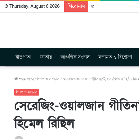
শিরোনাম
প্রকাশিত হতে যাচ্ছে দি রা
Thursday, August 6 2026
নীড়পাতা
জাতীয়
আঞ্চলিক সংবাদ
মতামত ও বিশ্লেষণ
প্রথম পাতা
/
শিল্প ও সংস্কৃতি
/
সেরেজিং-ওয়ালজান গীতিনাট্যের সংক্ষিপ্ত কাহিনীঃ হি
শিল্প ও সংস্কৃতি
সেরেজিং-ওয়ালজান গীতিনাট্
হিমেল রিছিল