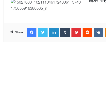
হিমেল রিছ
Facebook
Twitter
LinkedIn
Tumblr
Pinterest
Reddit
VKontakte
Share