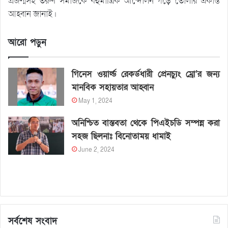
প্রজন্মসহ তরুণ সমাজকে বহুমাত্রিক আন্দোলন গড়ে তোলার একান্ত
আহ্বান জানাই।
আরো পড়ুন
গিনেস ওয়ার্ল্ড রেকর্ডধারী প্রেনচ্যুং ম্রো’র জন্য
মানবিক সহায়তার আহ্বান
May 1, 2024
অনিশ্চিত বাস্তবতা থেকে পিএইচডি সম্পন্ন করা
সহজ ছিলনাঃ বিনোতাময় ধামাই
June 2, 2024
সর্বশেষ সংবাদ