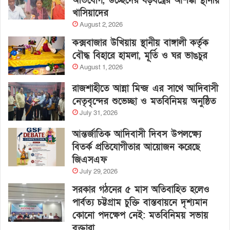
অভিযোগ, উচ্ছেদের ষড়যন্ত্রের আশঙ্কা স্থানীয়
খাসিয়াদের
August 2, 2026
কক্সবাজার উখিয়ায় স্থানীয় বাঙ্গালী কর্তৃক
বৌদ্ধ বিহারে হামলা, মূর্তি ও ঘর ভাঙচুর
August 1, 2026
রাজশাহীতে আন্না মিন্জ এর সাথে আদিবাসী
নেতৃবৃন্দের শুভেচ্ছা ও মতবিনিময় অনুষ্ঠিত
July 31, 2026
আন্তর্জাতিক আদিবাসী দিবস উপলক্ষ্যে
বিতর্ক প্রতিযোগীতার আয়োজন করেছে
জিএসএফ
July 29, 2026
সরকার গঠনের ৫ মাস অতিবাহিত হলেও
পার্বত্য চট্টগ্রাম চুক্তি বাস্তবায়নে দৃশ্যমান
কোনো পদক্ষেপ নেই: মতবিনিময় সভায়
বক্তারা