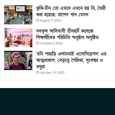
কুকি-চীন তো এমনে এমনে হয় নি, তৈরী
করা হয়েছে: রাশেদ খান মেনন
August 3, 2023
বনফুল আদিবাসী গ্রীনহার্ট কলেজে
শিক্ষার্থীদের পরিচিতি অনুষ্ঠান অনুষ্ঠিত
October 8, 2023
‘চবি পাহাড়ি এলামনাই এসোসিয়েশন’ এর
আত্মপ্রকাশ: নেতৃত্বে গৈরিকা, সুখেশ্বর ও
মথুরা
January 10, 2023