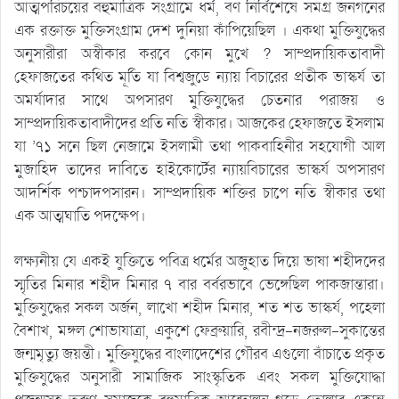
আত্মপরিচয়ের বহুমাত্রিক সংগ্রামে ধর্ম, বর্ণ নির্বিশেষে সমগ্র জনগনের
এক রক্তাক্ত মুক্তিসংগ্রাম দেশ দুনিয়া কাঁপিয়েছিল । একথা মুক্তিযুদ্ধের
অনুসারীরা অস্বীকার করবে কোন মুখে ? সাম্প্রদায়িকতাবাদী
হেফাজতের কথিত মূর্তি যা বিশ্বজুডে ন্যায় বিচারের প্রতীক ভাস্কর্য তা
অমর্যাদার সাথে অপসারণ মুক্তিযুদ্ধের চেতনার পরাজয় ও
সাম্প্রদায়িকতাবাদীদের প্রতি নতি স্বীকার। আজকের হেফাজতে ইসলাম
যা ’৭১ সনে ছিল নেজামে ইসলামী তথা পাকবাহিনীর সহযোগী আল
মুজাহিদ তাদের দাবিতে হাইকোর্টের ন্যায়বিচারের ভাস্কর্য অপসারণ
আদর্শিক পশ্চাদপসারন। সাম্প্রদায়িক শক্তির চাপে নতি স্বীকার তথা
এক আত্মঘাতি পদক্ষেপ।
লক্ষ্যনীয় যে একই যুক্তিতে পবিত্র ধর্মের অজুহাত দিয়ে ভাষা শহীদদের
স্মৃতির মিনার শহীদ মিনার ৭ বার বর্বরভাবে ভেঙ্গেছিল পাকজান্তারা।
মুক্তিযুদ্ধের সকল অর্জন, লাখো শহীদ মিনার, শত শত ভাস্কর্য, পহেলা
বৈশাখ, মঙ্গল শোভাযাত্রা, একুশে ফেব্রুয়ারি, রবীন্দ্র-নজরুল-সুকান্তের
জন্মমৃত্যু জয়ন্তী। মুক্তিযুদ্ধের বাংলাদেশের গৌরব এগুলো বাঁচাতে প্রকৃত
মুক্তিযুদ্ধের অনুসারী সামাজিক সাংস্কৃতিক এবং সকল মুক্তিযোদ্ধা