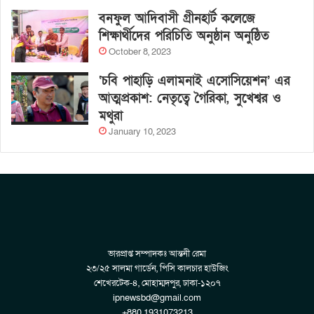
বনফুল আদিবাসী গ্রীনহার্ট কলেজে
শিক্ষার্থীদের পরিচিতি অনুষ্ঠান অনুষ্ঠিত
October 8, 2023
‘চবি পাহাড়ি এলামনাই এসোসিয়েশন’ এর
আত্মপ্রকাশ: নেতৃত্বে গৈরিকা, সুখেশ্বর ও
মথুরা
January 10, 2023
ভারপ্রাপ্ত সম্পাদকঃ আন্তনী রেমা
২৩/২৫ সালমা গার্ডেন, পিসি কালচার হাউজিং
শেখেরটেক-৪, মোহাম্মদপুর, ঢাকা-১২০৭
ipnewsbd@gmail.com
+880 1931073213