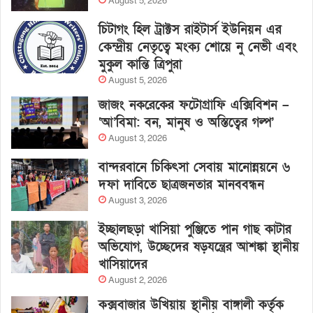
August 5, 2026
চিটাগং হিল ট্রাক্টস রাইটার্স ইউনিয়ন এর
কেন্দ্রীয় নেতৃত্বে মংক্য শোয়ে নু নেভী এবং
মুকুল কান্তি ত্রিপুরা
August 5, 2026
জাজং নকরেকের ফটোগ্রাফি এক্সিবিশন –
‘আ’বিমা: বন, মানুষ ও অস্তিত্বের গল্প’
August 3, 2026
বান্দরবানে চিকিৎসা সেবায় মানোন্নয়নে ৬
দফা দাবিতে ছাত্রজনতার মানববন্ধন
August 3, 2026
ইচ্ছালছড়া খাসিয়া পুঞ্জিতে পান গাছ কাটার
অভিযোগ, উচ্ছেদের ষড়যন্ত্রের আশঙ্কা স্থানীয়
খাসিয়াদের
August 2, 2026
কক্সবাজার উখিয়ায় স্থানীয় বাঙ্গালী কর্তৃক