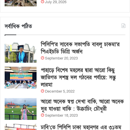
July 29, 2026
সর্বাধিক পঠিত
পিসিপি’র সাবেক সভাপতি বাবলু চাকমা’র
পিএইচডি ডিগ্রি অর্জন
September 20, 2023
পাহাড়ে বিশেষ মহলের দ্বারা আরো কিছু
জাতিগত সশস্ত্র দল গঠনের পর্যায়ে: সন্তু
লারমা
December 5, 2022
আরো অনেক স্বপ্ন দেখা বাকি, আরো অনেক
দূর যাওয়া বাকি : উক্রাচিং চৌধুরী
September 18, 2023
ঢাবি’তে পিসিপি ঢাকা মহানগর এর ৩১তম