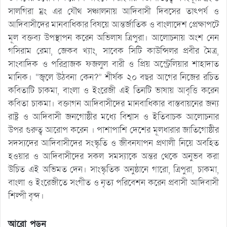
সালগিরা ম্রং এর যৌথ সঞ্চালনায় আদিবাসী দিবসের তাৎপর্য ও
আদিবাসীদের মানবাধিকার বিষয়ে আন্তর্জাতিক ও বাংলাদেশ প্রেক্ষাপটে
মূল বক্তব্য উপস্থাপন করেন অভিলাষ ত্রিপুরা। আলোচনায় অংশ নেন
গসিরাম রেমা, জেকব খ্যাং, সাবেক সিটি কাউন্সিলর প্রবীর মৈত্র,
সাংবাদিক ও পরিব্রাজক ফজলুল বারী ও প্রিয় অস্ট্রেলিয়ার শাহাদাত
মানিক। “জ্বলে উঠবনা কেন?” শীর্ষক ২০ বছর আগের নিজের রচিত
কবিতাটি চাকমা, বাংলা ও ইংরেজী এই তিনটি ভাষায় আবৃত্তি করেন
কবিতা চাকমা। বক্তাগন আদিবাসীদের মানবাধিকার বাস্তবায়নের জন্য
রাষ্ট্র ও আদিবাসী জনগোষ্ঠীর মধ্যে বিশ্বাস ও ইতিবাচক আলোচনার
উপর গুরুত্ব আরোপ করেন । পাশাপাশি দেশের মূলধারার জাতিগোষ্ঠীর
সদস্যদের আদিবাসীদের সংস্কৃতি ও জীবনযাপন প্রণালী নিয়ে অবহিত
হওয়ার ও আদিবাসীদের সকল সমস্যাকে অন্তর থেকে অনুভব করা
উচিত এই অভিমত দেন। সাংস্কৃতিক অনুষ্ঠানে গারো, ত্রিপুরা, চাকমা,
বাংলা ও ইংরেজীতে সংগীত ও নৃত্য পরিবেশন করেন প্রবাসী আদিবাসী
শিল্পী বৃন্দ।
আরো পড়ুন