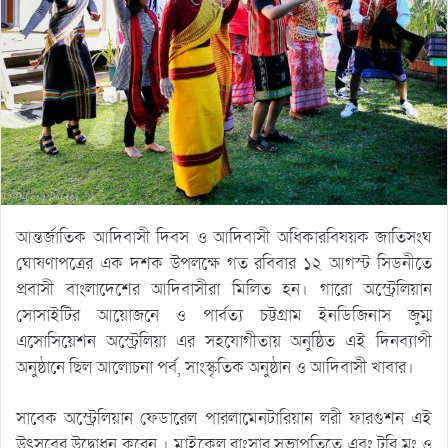
আন্তর্জাতিক আদিবাসী দিবস ও আদিবাসী অধিকারবিষয়ক জাতিসংঘ
ঘোষণাপত্রের এক দশক উপলক্ষে গত রবিবার ১২ আগস্ট সিডনীতে
প্রবাসী বাংলাদেশের আদিবাসীরা মিলিত হন। গারো অস্ট্রেলিয়ান
সোসাইটির আয়োজনে ও পার্বত্য চট্টগ্রাম ইনডিজিনাস জুম্ম
এসোসিয়েশন অস্ট্রেলিয়া এর সহযোগীতায় অনুষ্ঠিত এই দিনব্যাপী
অনুষ্ঠানে ছিল আলোচনা পর্ব, সাংস্কৃতিক অনুষ্ঠান ও আদিবাসী খাবার।
সাবেক অস্ট্রেলিয়ান ফেডারেল পারলামেনটারিয়ান লরী ফারগুশন এই
উৎসবের উদ্বোধন করেন । মাইকেল রাংসার সভাপতিত্বে এবং টূরি ম্রং ও