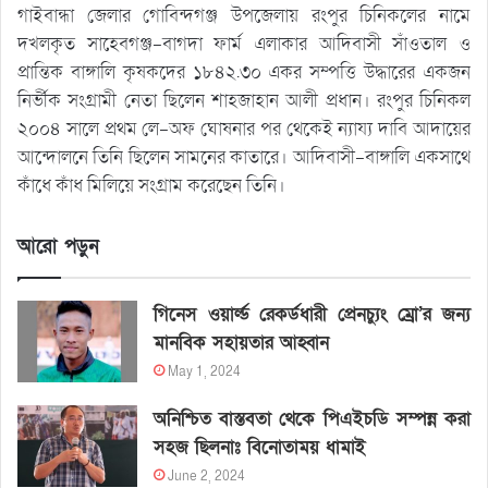
গাইবান্ধা জেলার গোবিন্দগঞ্জ উপজেলায় রংপুর চিনিকলের নামে
দখলকৃত সাহেবগঞ্জ-বাগদা ফার্ম এলাকার আদিবাসী সাঁওতাল ও
প্রান্তিক বাঙ্গালি কৃষকদের ১৮৪২.৩০ একর সম্পত্তি উদ্ধারের একজন
নির্ভীক সংগ্রামী নেতা ছিলেন শাহজাহান আলী প্রধান। রংপুর চিনিকল
২০০৪ সালে প্রথম লে-অফ ঘোষনার পর থেকেই ন্যায্য দাবি আদায়ের
আন্দোলনে তিনি ছিলেন সামনের কাতারে। আদিবাসী-বাঙ্গালি একসাথে
কাঁধে কাঁধ মিলিয়ে সংগ্রাম করেছেন তিনি।
আরো পড়ুন
গিনেস ওয়ার্ল্ড রেকর্ডধারী প্রেনচ্যুং ম্রো’র জন্য
মানবিক সহায়তার আহ্বান
May 1, 2024
অনিশ্চিত বাস্তবতা থেকে পিএইচডি সম্পন্ন করা
সহজ ছিলনাঃ বিনোতাময় ধামাই
June 2, 2024