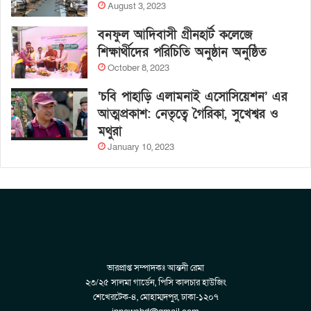
August 3, 2023
বনফুল আদিবাসী গ্রীনহার্ট কলেজে
শিক্ষার্থীদের পরিচিতি অনুষ্ঠান অনুষ্ঠিত
October 8, 2023
‘চবি পাহাড়ি এলামনাই এসোসিয়েশন’ এর
আত্মপ্রকাশ: নেতৃত্বে গৈরিকা, সুখেশ্বর ও
মথুরা
January 10, 2023
ভারপ্রাপ্ত সম্পাদকঃ আন্তনী রেমা
২৩/২৫ সালমা গার্ডেন, পিসি কালচার হাউজিং
শেখেরটেক-৪, মোহাম্মদপুর, ঢাকা-১২০৭