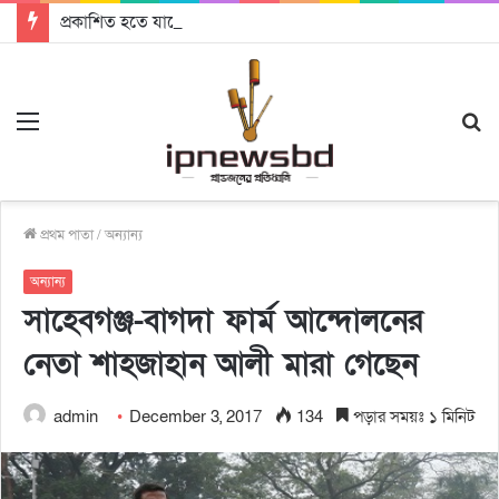
প্রকাশিত হতে যাচ্ছে দি রাবুগার নতুন গান ‘Baljanggi’
Menu
S
fo
প্রথম পাতা
/
অন্যান্য
অন্যান্য
সাহেবগঞ্জ-বাগদা ফার্ম আন্দোলনের
নেতা শাহজাহান আলী মারা গেছেন
admin
December 3, 2017
134
পড়ার সময়ঃ ১ মিনিট