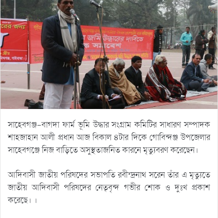
সাহেবগঞ্জ-বাগদা ফার্ম ভূমি উদ্ধার সংগ্রাম কমিটির সাধারণ সম্পাদক
শাহজাহান আলী প্রধান আজ বিকাল ৪টার দিকে গোবিন্দঞ্জ উপজেলার
সাহেবগঞ্জে নিজ বাড়িতে অসুস্থতাজনিত কারনে মৃত্যুবরণ করেছেন।
আদিবাসী জাতীয় পরিষদের সভাপতি রবীন্দ্রনাথ সরেন তাঁর এ মৃত্যুতে
জাতীয় আদিবাসী পরিষদের নেতৃবৃন্দ গভীর শোক ও দুঃখ প্রকাশ
করেছে। ।