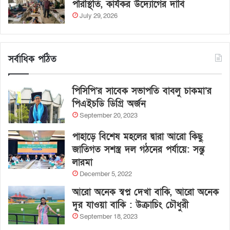
পরিস্থিতি, কার্যকর উদ্যোগের দাবি
July 29, 2026
সর্বাধিক পঠিত
পিসিপি’র সাবেক সভাপতি বাবলু চাকমা’র
পিএইচডি ডিগ্রি অর্জন
September 20, 2023
পাহাড়ে বিশেষ মহলের দ্বারা আরো কিছু
জাতিগত সশস্ত্র দল গঠনের পর্যায়ে: সন্তু
লারমা
December 5, 2022
আরো অনেক স্বপ্ন দেখা বাকি, আরো অনেক
দূর যাওয়া বাকি : উক্রাচিং চৌধুরী
September 18, 2023