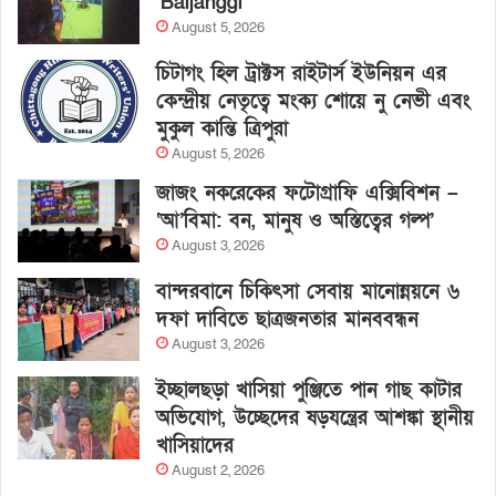
‘Baljanggi’
August 5, 2026
চিটাগং হিল ট্রাক্টস রাইটার্স ইউনিয়ন এর
কেন্দ্রীয় নেতৃত্বে মংক্য শোয়ে নু নেভী এবং
মুকুল কান্তি ত্রিপুরা
August 5, 2026
জাজং নকরেকের ফটোগ্রাফি এক্সিবিশন –
‘আ’বিমা: বন, মানুষ ও অস্তিত্বের গল্প’
August 3, 2026
বান্দরবানে চিকিৎসা সেবায় মানোন্নয়নে ৬
দফা দাবিতে ছাত্রজনতার মানববন্ধন
August 3, 2026
ইচ্ছালছড়া খাসিয়া পুঞ্জিতে পান গাছ কাটার
অভিযোগ, উচ্ছেদের ষড়যন্ত্রের আশঙ্কা স্থানীয়
খাসিয়াদের
August 2, 2026