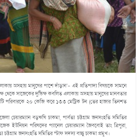
াকায় অসহায় মানুষের পাশে দাঁড়ান’- এই প্রতিপাদ্য বিষয়কে সামনে
্ষ থেকে সাজেকের দুর্ভিক্ষ কবলিত এলাকায় অসহায় মানুষের মানবতার
তিটি পরিবারকে ২০ কেজি করে ১৩.৩ মেট্রিক টন (তের হাজার তিনশত
লা চেয়ারম্যান বড়ঋষি চাকমা, পার্বত্য চট্টগ্রাম জনসংহতি সমিতির
জেক ইউনিয়ন পরিষদের প্যানেল চেয়ারম্যান জৈববোই তাং ত্রিপুরা,
 চট্টগ্রাম জনসংহতি সমিতির স্টাফ সদস্য বাচ্চু চাকমা প্রমুখ।