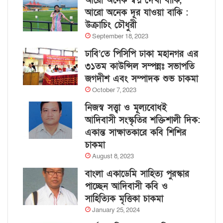
আরো অনেক স্বপ্ন দেখা বাকি,
আরো অনেক দূর যাওয়া বাকি :
উক্রাচিং চৌধুরী
September 18, 2023
ঢাবি’তে পিসিপি ঢাকা মহানগর এর
৩১তম কাউন্সিল সম্পন্নঃ সভাপতি
জগদীশ এবং সম্পাদক শুভ চাকমা
October 7, 2023
নিজস্ব সত্ত্বা ও মূল্যবোধই
আদিবাসী সংস্কৃতির শক্তিশালী দিক:
একান্ত সাক্ষাতকারে কবি শিশির
চাকমা
August 8, 2023
বাংলা একাডেমি সাহিত্য পুরস্কার
পাচ্ছেন আদিবাসী কবি ও
সাহিত্যিক মৃত্তিকা চাকমা
January 25, 2024