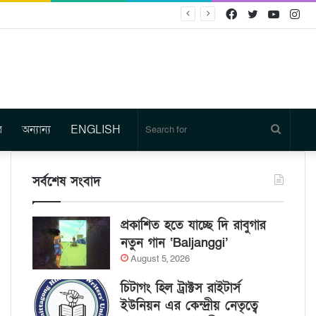
Facebook
Twitter
YouTu
In
র
অন্যান্য
ENGLISH
Search
for
সর্বশেষ সংবাদ
প্রকাশিত হতে যাচ্ছে দি রাবুগার
নতুন গান ‘Baljanggi’
August 5, 2026
চিটাগং হিল ট্রাক্টস রাইটার্স
ইউনিয়ন এর কেন্দ্রীয় নেতৃত্বে