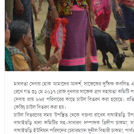
মানবতা সেবায় হোক আমাদের আদর্শ, সাজেকের দুর্ভিক্ষ কবলিত এল
রেখে গত ৩১ মে ২০১৭ রোজ বুধবার সাজেক ত্রাণ সহায়তা কমিটি পক
সেবায় প্রায় ৬৬৫ পরিবারের কাছে চাউল বিতরণ করা হয়েছে। প্র
কেজি) চাউল বিতরণ করা হয়।
চাউল বিতরণের সময় উপস্থিত থেকে বক্তব্য রাখেন বাঘাইছড়ি উপজে
বাঘাইছড়ি থানা কমিটির সহ-সাধারণ সম্পাদক ত্রিদীপ চাকমা, সা
বাঘাইছড়ি ইউনিয়ন পরিষদের চেয়ারম্যান সুনীল বিহারী চাকমা, পার্বত্য