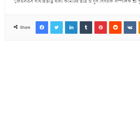
জেএসএস বাঘাইছড়ি থানা কমিটির ছাত্র ও যুব বিষয়ক সম্পাদক শ্রী ব
Facebook
Twitter
LinkedIn
Tumblr
Pinterest
Reddit
VKontakte
Share