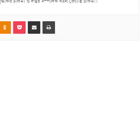
ুদ্ধাকর চাকমা ও দপ্তর সম্পাদক নয়ন জ্যোতি চাকমা।
Odnoklassniki
Pocket
Share via Email
Print