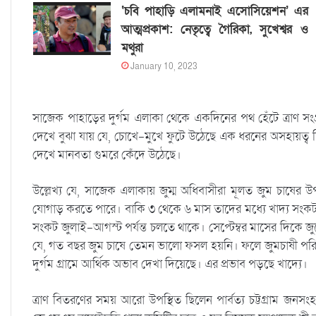
‘চবি পাহাড়ি এলামনাই এসোসিয়েশন’ এর
আত্মপ্রকাশ: নেতৃত্বে গৈরিকা, সুখেশ্বর ও
মথুরা
January 10, 2023
সাজেক পাহাড়ের দুর্গম এলাকা থেকে একদিনের পথ হেঁটে ত্রাণ স
দেখে বুঝা যায় যে, চোখে-মুখে ফুটে উঠেছে এক ধরনের অসহায়ত্ব চিহ্
দেখে মানবতা গুমরে কেঁদে উঠেছে।
উল্লেখ্য যে, সাজেক এলাকায় জুম্ম অধিবাসীরা মূলত জুম চাষের
যোগাড় করতে পারে। বাকি ৩ থেকে ৬ মাস তাদের মধ্যে খাদ্য সংকট বা 
সংকট জুলাই-আগস্ট পর্যন্ত চলতে থাকে। সেপ্টেম্বর মাসের দিকে জ
যে, গত বছর জুম চাষে তেমন ভালো ফসল হয়নি। ফলে জুমচাষী পরি
দুর্গম গ্রামে আর্থিক অভাব দেখা দিয়েছে। এর প্রভাব পড়ছে খাদ্যে।
ত্রাণ বিতরণের সময় আরো উপস্থিত ছিলেন পার্বত্য চট্টগ্রাম জন