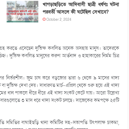
খাগড়াছড়িতে আদিবাসী ছাত্রী ধর্ষণঃ ঘটনা
পরবর্তী আসলে কী ঘটেছিল সেখানে?
October 2, 2024
ংগ্রহ করতে এসেছেন দুর্ভিক্ষ কবলিত অনেক অসহায় মানুষ। তাদেরকে
ন। দুর্ভিক্ষ কবলিত মানুষের করুণ আর্তনাদ ও হাহাকারের নির্মম চিত্র
 উপর নির্ভরশীল। জুম চাষ করে বড়জোর তারা ৬ থেকে ৯ মাসের খাদ্য
দুর্ভিক্ষ দেখা দেয়। সাধারণত মার্চ-এপ্রিল থেকে শুরু হয়ে এই খাদ্য
ুমের ধান পাকলে ধীরে ধীরে এই খাদ্য সংকট কেটে যায়। আরো উল্লেখ্য
বারগুলোতে ৩ মাস ধরে খাদ্য সংকট চলছে। সাজেকের কমপক্ষে ২৫টি
সংহতি সমিতির বাঘাইছড়ি থানা কমিটির সহ-সভাপতি উৎপলাক্ষ চাকমা,