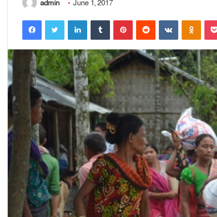
admin
June 1, 2017
Facebook
Twitter
LinkedIn
Tumblr
Pinterest
Reddit
VKontakte
Odnoklassniki