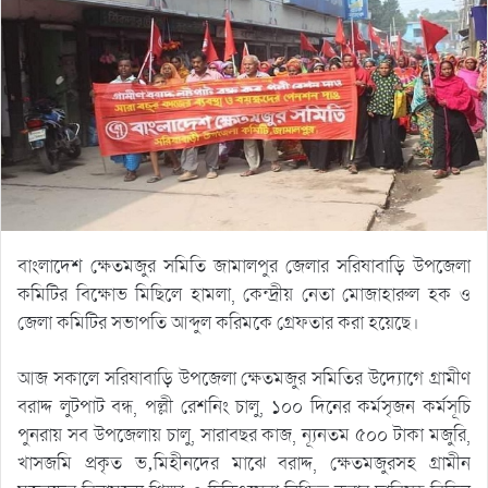
বাংলাদেশ ক্ষেতমজুর সমিতি জামালপুর জেলার সরিষাবাড়ি উপজেলা
কমিটির বিক্ষোভ মিছিলে হামলা, কেন্দ্রীয় নেতা মোজাহারুল হক ও
জেলা কমিটির সভাপতি আব্দুল করিমকে গ্রেফতার করা হয়েছে।
আজ সকালে সরিষাবাড়ি উপজেলা ক্ষেতমজুর সমিতির উদ্যোগে গ্রামীণ
বরাদ্দ লুটপাট বন্ধ, পল্লী রেশনিং চালু, ১০০ দিনের কর্মসৃজন কর্মসূচি
পুনরায় সব উপজেলায় চালু, সারাবছর কাজ, ন্যূনতম ৫০০ টাকা মজুরি,
খাসজমি প্রকৃত ভ‚মিহীনদের মাঝে বরাদ্দ, ক্ষেতমজুরসহ গ্রামীন