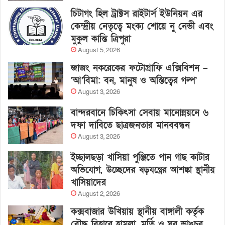
চিটাগং হিল ট্রাক্টস রাইটার্স ইউনিয়ন এর
কেন্দ্রীয় নেতৃত্বে মংক্য শোয়ে নু নেভী এবং
মুকুল কান্তি ত্রিপুরা
August 5, 2026
জাজং নকরেকের ফটোগ্রাফি এক্সিবিশন –
‘আ’বিমা: বন, মানুষ ও অস্তিত্বের গল্প’
August 3, 2026
বান্দরবানে চিকিৎসা সেবায় মানোন্নয়নে ৬
দফা দাবিতে ছাত্রজনতার মানববন্ধন
August 3, 2026
ইচ্ছালছড়া খাসিয়া পুঞ্জিতে পান গাছ কাটার
অভিযোগ, উচ্ছেদের ষড়যন্ত্রের আশঙ্কা স্থানীয়
খাসিয়াদের
August 2, 2026
কক্সবাজার উখিয়ায় স্থানীয় বাঙ্গালী কর্তৃক
বৌদ্ধ বিহারে হামলা, মূর্তি ও ঘর ভাঙচুর