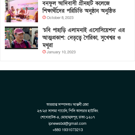
বনফুল আদিবাসী গ্রীনহার্ট কলেজে
শিক্ষার্থীদের পরিচিতি অনুষ্ঠান অনুষ্ঠিত
October 8, 2023
‘চবি পাহাড়ি এলামনাই এসোসিয়েশন’ এর
আত্মপ্রকাশ: নেতৃত্বে গৈরিকা, সুখেশ্বর ও
মথুরা
January 10, 2023
ভারপ্রাপ্ত সম্পাদকঃ আন্তনী রেমা
২৩/২৫ সালমা গার্ডেন, পিসি কালচার হাউজিং
শেখেরটেক-৪, মোহাম্মদপুর, ঢাকা-১২০৭
ipnewsbd@gmail.com
+880 1931073213