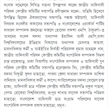
সংবাদ সম্মেলনে লিখিত বক্তব্য উপস্থাপন করেন জাতীয় আদিবাসী
পরিষদ কেন্দ্রীয় কমিটির সভাপতি রবীন্দ্রনাথ সরেন। অতিথি হিসেবে
উপস্থিত ছিলেন ঐক্যন্যাপের সভাপতি পঙ্কজ ভট্টাচার্য্য, আদিবাসী
বিষয়ক সংসদীয় ককাসের সভাপতি ও বাংলাদেশের ওয়ার্কার্স পার্টির
সাধারণ সম্পাদক জননেতা ফজলে হোসেন বাদশা এমপি, ঠাকুরগাঁ-৩
আসনের সংসদ সদস্য অধ্যাপক ইয়াসিন আলী এমপি,ঢাকা
বিশ্ববিদ্যালয়ের ইতিহাস বিভাগের অধ্যাপক মেসবাহ কামাল,
মানবাধিকার কর্মী ও আইইডির নির্বাহী পরিচালক নূমান আহম্মদ খান,
জাতীয় আদিবাসী পরিষদ কেন্দ্রীয় কমিটির সংগঠনিক সম্পাদক বিমল
চন্দ্র রাজোয়াড়, ঢাকা বিভাগীয় সাংগঠনিক সম্পাদক ও আদিবাসী যুব
পরিষদ কেন্দ্রীয় কমিটির সভাপতি হরেন্দ্রনাথ সিং, কেন্দ্রীয় কমিটির
সদস্য বিভূতী ভূষণ মাহাতো, পাবনা জেলা সাধারণ সম্পাদক আশিক
বানিয়াস, মানবাধিকার কর্মী ও কাপেং ফাউন্ডেশনের সদস্য সোহেল চন্দ্র
হাজং, আদিবাসী ছাত্র পরিষদ কেন্দ্রীয় কমিটির সভাপতি নকুল পাহান,
বেগম রোকেয়া বিশ্ববিদ্যালয়, রংপুর শাখার সাবেক সভাপতি পরিমল
মাহাতো, বাংলাদেশ আদিবাসী ছাত্র সংগ্রাম পরিষদের সাবেক
সাংগঠনিক সম্পাদক প্রভাষ মাহাতো, প্রমূখ।