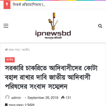
বিতর্ক প্রতিযোগিতায় চ্যাম্পিয়ন জাককানইবি, রানার্স আপ জিএসএফ
Menu
S
fo
প্রথম পাতা
/
জাতীয়
জাতীয়
সরকারি চাকরিতে আদিবাসীদের কোটা
বহাল রাখার দাবি জাতীয় আদিবাসী
পরিষদের সংবাদ সম্মেলন
admin
September 26, 2018
131
পড়ার সময়ঃ 2 মিনিট