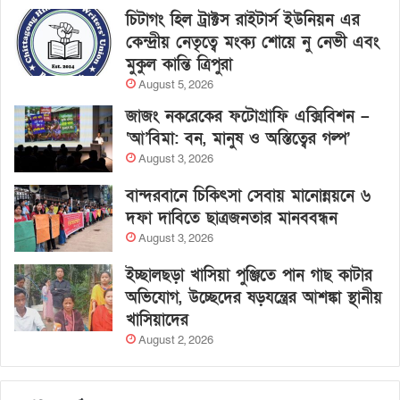
চিটাগং হিল ট্রাক্টস রাইটার্স ইউনিয়ন এর
কেন্দ্রীয় নেতৃত্বে মংক্য শোয়ে নু নেভী এবং
মুকুল কান্তি ত্রিপুরা
August 5, 2026
জাজং নকরেকের ফটোগ্রাফি এক্সিবিশন –
‘আ’বিমা: বন, মানুষ ও অস্তিত্বের গল্প’
August 3, 2026
বান্দরবানে চিকিৎসা সেবায় মানোন্নয়নে ৬
দফা দাবিতে ছাত্রজনতার মানববন্ধন
August 3, 2026
ইচ্ছালছড়া খাসিয়া পুঞ্জিতে পান গাছ কাটার
অভিযোগ, উচ্ছেদের ষড়যন্ত্রের আশঙ্কা স্থানীয়
খাসিয়াদের
August 2, 2026