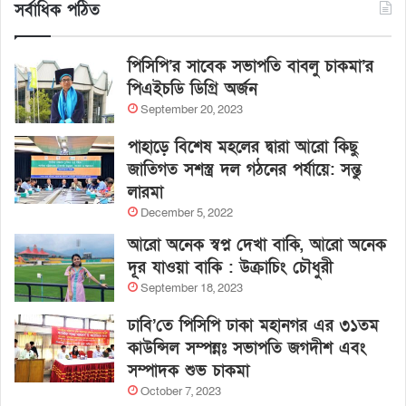
সর্বাধিক পঠিত
পিসিপি’র সাবেক সভাপতি বাবলু চাকমা’র
পিএইচডি ডিগ্রি অর্জন
September 20, 2023
পাহাড়ে বিশেষ মহলের দ্বারা আরো কিছু
জাতিগত সশস্ত্র দল গঠনের পর্যায়ে: সন্তু
লারমা
December 5, 2022
আরো অনেক স্বপ্ন দেখা বাকি, আরো অনেক
দূর যাওয়া বাকি : উক্রাচিং চৌধুরী
September 18, 2023
ঢাবি’তে পিসিপি ঢাকা মহানগর এর ৩১তম
কাউন্সিল সম্পন্নঃ সভাপতি জগদীশ এবং
সম্পাদক শুভ চাকমা
October 7, 2023