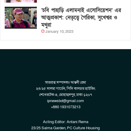
‘চবি পাহাড়ি এলামনাই এসোসিয়েশন’ এর
আত্মপ্রকাশ: নেতৃত্বে গৈরিকা, সুখেশ্বর ও
মথুরা
January 10, 2023
ভারপ্রাপ্ত সম্পাদকঃ আন্তনী রেমা
২৩/২৫ সালমা গার্ডেন, পিসি কালচার হাউজিং
শেখেরটেক-৪, মোহাম্মদপুর, ঢাকা-১২০৭
ipnewsbd@gmail.com
+880 1931073213
Acting Editor: Antani Rema
23/25 Salma Garden, PC Culture Housing