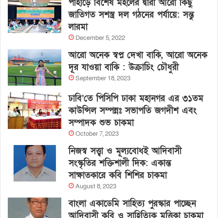
পাহাড়ে বিশেষ মহলের দ্বারা আরো কিছু
জাতিগত সশস্ত্র দল গঠনের পর্যায়ে: সন্তু
লারমা
December 5, 2022
আরো অনেক স্বপ্ন দেখা বাকি, আরো অনেক
দূর যাওয়া বাকি : উক্রাচিং চৌধুরী
September 18, 2023
ঢাবি’তে পিসিপি ঢাকা মহানগর এর ৩১তম
কাউন্সিল সম্পন্নঃ সভাপতি জগদীশ এবং
সম্পাদক শুভ চাকমা
October 7, 2023
নিজস্ব সত্ত্বা ও মূল্যবোধই আদিবাসী
সংস্কৃতির শক্তিশালী দিক: একান্ত
সাক্ষাতকারে কবি শিশির চাকমা
August 8, 2023
বাংলা একাডেমি সাহিত্য পুরস্কার পাচ্ছেন
আদিবাসী কবি ও সাহিত্যিক মৃত্তিকা চাকমা