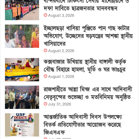
বান্দরবানে চিকিৎসা সেবায় মানোন্নয়নে ৬
দফা দাবিতে ছাত্রজনতার মানববন্ধন
August 3, 2026
ইচ্ছালছড়া খাসিয়া পুঞ্জিতে পান গাছ কাটার
অভিযোগ, উচ্ছেদের ষড়যন্ত্রের আশঙ্কা স্থানীয়
খাসিয়াদের
August 2, 2026
কক্সবাজার উখিয়ায় স্থানীয় বাঙ্গালী কর্তৃক
বৌদ্ধ বিহারে হামলা, মূর্তি ও ঘর ভাঙচুর
August 1, 2026
রাজশাহীতে আন্না মিন্জ এর সাথে আদিবাসী
নেতৃবৃন্দের শুভেচ্ছা ও মতবিনিময় অনুষ্ঠিত
July 31, 2026
আন্তর্জাতিক আদিবাসী দিবস উপলক্ষ্যে
বিতর্ক প্রতিযোগীতার আয়োজন করেছে
জিএসএফ