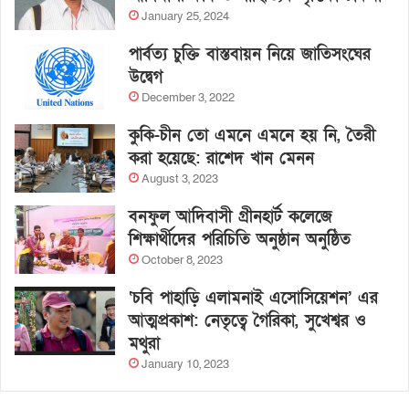
January 25, 2024
পার্বত্য চুক্তি বাস্তবায়ন নিয়ে জাতিসংঘের
উদ্বেগ
December 3, 2022
কুকি-চীন তো এমনে এমনে হয় নি, তৈরী
করা হয়েছে: রাশেদ খান মেনন
August 3, 2023
বনফুল আদিবাসী গ্রীনহার্ট কলেজে
শিক্ষার্থীদের পরিচিতি অনুষ্ঠান অনুষ্ঠিত
October 8, 2023
‘চবি পাহাড়ি এলামনাই এসোসিয়েশন’ এর
আত্মপ্রকাশ: নেতৃত্বে গৈরিকা, সুখেশ্বর ও
মথুরা
January 10, 2023