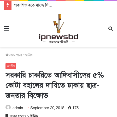
প্রকাশিত হতে যাচ্ছে দি রাবুগার নতুন গান ‘Baljanggi’
Menu
S
fo
প্রথম পাতা
/
জাতীয়
জাতীয়
সরকারি চাকরিতে আদিবাসীদের ৫%
কোটা বহালের দাবিতে ঢাকায় ছাত্র-
জনতার বিক্ষোভ
admin
September 20, 2018
175
পড়ার সময়ঃ ১ মিনিট