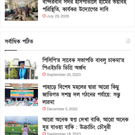
বান্দরবান সদর হাসপাতালে হামের ভয়াবহ
পরিস্থিতি, কার্যকর উদ্যোগের দাবি
July 29, 2026
সর্বাধিক পঠিত
পিসিপি’র সাবেক সভাপতি বাবলু চাকমা’র
পিএইচডি ডিগ্রি অর্জন
September 20, 2023
পাহাড়ে বিশেষ মহলের দ্বারা আরো কিছু
জাতিগত সশস্ত্র দল গঠনের পর্যায়ে: সন্তু
লারমা
December 5, 2022
আরো অনেক স্বপ্ন দেখা বাকি, আরো অনেক
দূর যাওয়া বাকি : উক্রাচিং চৌধুরী
September 18, 2023