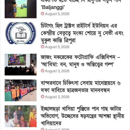
প্রকাশিত হতে যাচ্ছে দি রাবুগার নতুন গান
‘Baljanggi’
August 5, 2026
চিটাগং হিল ট্রাক্টস রাইটার্স ইউনিয়ন এর
কেন্দ্রীয় নেতৃত্বে মংক্য শোয়ে নু নেভী এবং
মুকুল কান্তি ত্রিপুরা
August 5, 2026
জাজং নকরেকের ফটোগ্রাফি এক্সিবিশন –
‘আ’বিমা: বন, মানুষ ও অস্তিত্বের গল্প’
August 3, 2026
বান্দরবানে চিকিৎসা সেবায় মানোন্নয়নে ৬
দফা দাবিতে ছাত্রজনতার মানববন্ধন
August 3, 2026
ইচ্ছালছড়া খাসিয়া পুঞ্জিতে পান গাছ কাটার
অভিযোগ, উচ্ছেদের ষড়যন্ত্রের আশঙ্কা স্থানীয়
খাসিয়াদের