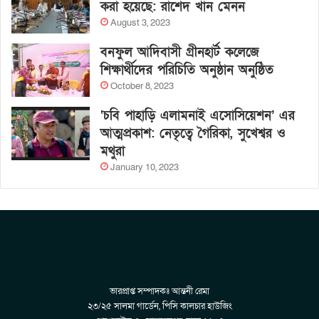
করা হয়েছে: রাশেদ খান মেনন
August 3, 2023
বনফুল আদিবাসী গ্রীনহার্ট কলেজে
শিক্ষার্থীদের পরিচিতি অনুষ্ঠান অনুষ্ঠিত
October 8, 2023
‘চবি পাহাড়ি এলামনাই এসোসিয়েশন’ এর
আত্মপ্রকাশ: নেতৃত্বে গৈরিকা, সুখেশ্বর ও
মথুরা
January 10, 2023
ভারপ্রাপ্ত সম্পাদকঃ আন্তনী রেমা
২৩/২৫ সালমা গার্ডেন, পিসি কালচার হাউজিং