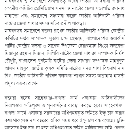
মানববন্ধন ও সমাবেশে সভাপতিত্ব করেন জাতীয় আদিবাসী পরিষদ
কেন্দ্রীয় কমিটির প্রেসিডিয়াম সদস্য ও নাটোর জেলা সভাপতি রমানাথ
মাহাতো এবং সমাবেশে সঞ্চালনা করেন জাতীয় আদিবাসী পরিষদ
নাটোর জেলা শাখার সদস্য সচিব প্রদীপ লাকড়া।
মানববন্ধন সমাবেশে বক্তব্য রাখেন জাতীয় আদিবাসী পরিষদ কেন্দ্রীয়
কমিটির দপ্তর সম্পাদক সুভাষ চন্দ্র হেমব্রম, বাংলাদেশের ওয়ার্কার্স
পাটির কেন্দ্রীয় সদস্য ও সাবেক উপজেলা চেয়ারম্যান সিংড়া জননেতা
মিজানুর রহমান মিজান, সিপিবি নাটোর জেলা সাধারণ সম্পাদক নির্মল
চৌধুরী, বাংলাদেশ যুবমৈত্রী নাটোর জেলা সাধারণ সম্পাদক মাহবুবুল
আলম মাহবুব, জাতীয় কৃষক সমিতি নাটোর সদর শাখা বিশ্বনাথ দাস
বিশু, জাতীয় আদিবাসী পরিষদ নলডাঙ্গা শাখার সদস্য আব্রাহাম হাসদাঁ
প্রমূখ্য বক্তব্য রাখেন।
বক্তারা বলেন সাহেবগঞ্জ-বাগদা ফার্ম এলাকায় আদিবাসীদের
নিরাপত্তার ক্ষতিপূরণ ও পূনবার্সনের ব্যবস্থা করতে হবে। সাহেবগঞ্জ-
বাগদা ফার্মে এলাকায় সরকারের অধিগ্রহনকৃত জমিতে ইক্ষু চাষ করার
কথা থাকলেও দশ বছরের অধিক সময় ধরে ইক্ষু চাষ বন্ধ রয়েছে। চুক্তি
অনুসারে ইক্ষু চাষ না হলে অধিগ্রহণকৃত জমির মালিকদের জমি ফেরত