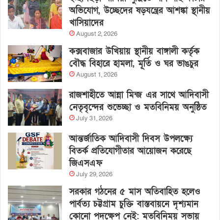
অভিযোগ, উচ্ছেদের ষড়যন্ত্রের আশঙ্কা স্থানীয়
খাসিয়াদের
August 2, 2026
কক্সবাজার উখিয়ায় স্থানীয় বাঙ্গালী কর্তৃক
বৌদ্ধ বিহারে হামলা, মূর্তি ও ঘর ভাঙচুর
August 1, 2026
রাজশাহীতে আন্না মিন্জ এর সাথে আদিবাসী
নেতৃবৃন্দের শুভেচ্ছা ও মতবিনিময় অনুষ্ঠিত
July 31, 2026
আন্তর্জাতিক আদিবাসী দিবস উপলক্ষ্যে
বিতর্ক প্রতিযোগীতার আয়োজন করেছে
জিএসএফ
July 29, 2026
সরকার গঠনের ৫ মাস অতিবাহিত হলেও
পার্বত্য চট্টগ্রাম চুক্তি বাস্তবায়নে দৃশ্যমান
কোনো পদক্ষেপ নেই: মতবিনিময় সভায়