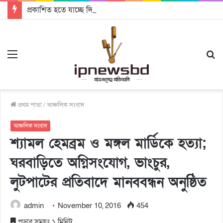
প্রকাশিত হতে যাচ্ছে দি রাবুগার নতুন গান ‘Baljanggi’
Menu
S
fo
প্রথম পাতা
/
আঞ্চলিক সংবাদ
আঞ্চলিক সংবাদ
শ্যামল হেমব্রম ও মঙ্গল মার্ডিকে হত্যা;
ঘরবাড়িতে অগ্নিসংযোগ, ভাংচুর,
লুটপাটের প্রতিবাদে মানববন্ধন অনুষ্ঠিত
admin
November 10, 2016
454
পড়ার সময়ঃ ১ মিনিট