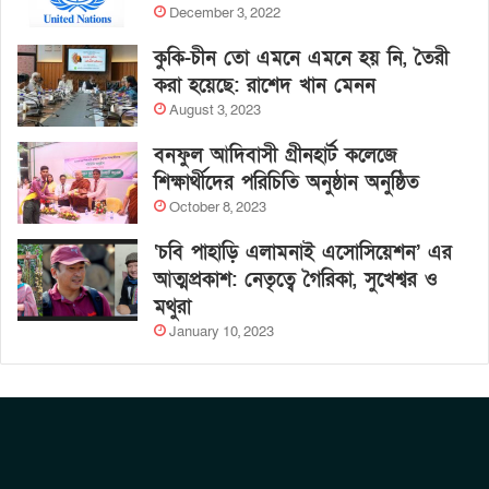
December 3, 2022
কুকি-চীন তো এমনে এমনে হয় নি, তৈরী
করা হয়েছে: রাশেদ খান মেনন
August 3, 2023
বনফুল আদিবাসী গ্রীনহার্ট কলেজে
শিক্ষার্থীদের পরিচিতি অনুষ্ঠান অনুষ্ঠিত
October 8, 2023
‘চবি পাহাড়ি এলামনাই এসোসিয়েশন’ এর
আত্মপ্রকাশ: নেতৃত্বে গৈরিকা, সুখেশ্বর ও
মথুরা
January 10, 2023