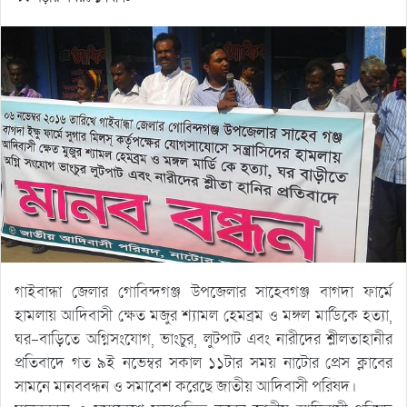
গাইবান্ধা জেলার গোবিন্দগঞ্জ উপজেলার সাহেবগঞ্জ বাগদা ফার্মে
হামলায় আদিবাসী ক্ষেত মজুর শ্যামল হেমব্রম ও মঙ্গল মার্ডিকে হত্যা,
ঘর-বাড়িতে অগ্নিসংযোগ, ভাংচুর, লুটপাট এবং নারীদের শ্লীলতাহানীর
প্রতিবাদে গত ৯ই নভেম্বর সকাল ১১টার সময় নাটোর প্রেস ক্লাবের
সামনে মানববন্ধন ও সমাবেশ করেছে জাতীয় আদিবাসী পরিষদ।