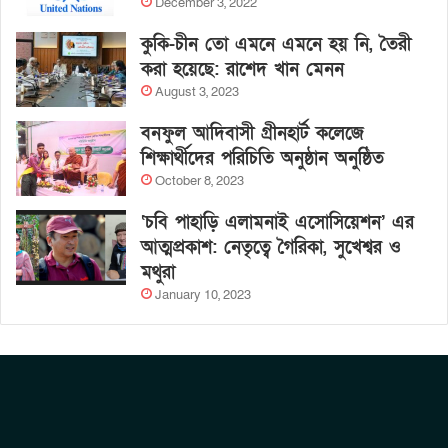
December 3, 2022
কুকি-চীন তো এমনে এমনে হয় নি, তৈরী
করা হয়েছে: রাশেদ খান মেনন
August 3, 2023
বনফুল আদিবাসী গ্রীনহার্ট কলেজে
শিক্ষার্থীদের পরিচিতি অনুষ্ঠান অনুষ্ঠিত
October 8, 2023
‘চবি পাহাড়ি এলামনাই এসোসিয়েশন’ এর
আত্মপ্রকাশ: নেতৃত্বে গৈরিকা, সুখেশ্বর ও
মথুরা
January 10, 2023