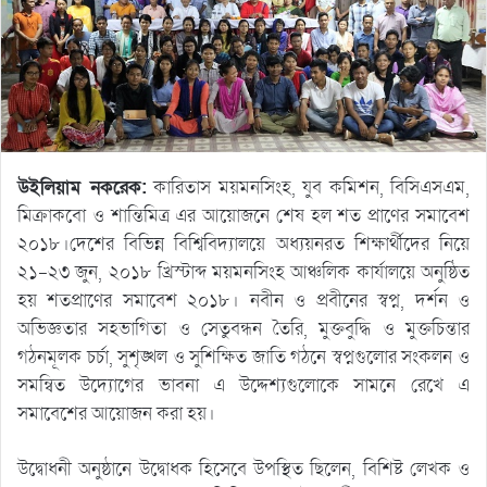
উইলিয়াম নকরেক:
কারিতাস ময়মনসিংহ, যুব কমিশন, বিসিএসএম,
মিক্রাকবো ও শান্তিমিত্র এর আয়োজনে শেষ হল শত প্রাণের সমাবেশ
২০১৮।দেশের বিভিন্ন বিশ্বিবিদ্যালয়ে অধ্যয়নরত শিক্ষার্থীদের নিয়ে
২১-২৩ জুন, ২০১৮ খ্রিস্টাব্দ ময়মনসিংহ আঞ্চলিক কার্যালয়ে অনুষ্ঠিত
হয় শতপ্রাণের সমাবেশ ২০১৮। নবীন ও প্রবীনের স্বপ্ন, দর্শন ও
অভিজ্ঞতার সহভাগিতা ও সেতুবন্ধন তৈরি, মুক্তবুদ্ধি ও মুক্তচিন্তার
গঠনমূলক চর্চা, সুশৃঙ্খল ও সুশিক্ষিত জাতি গঠনে স্বপ্নগুলোর সংকলন ও
সমন্বিত উদ্যোগের ভাবনা এ উদ্দেশ্যগুলোকে সামনে রেখে এ
সমাবেশের আয়োজন করা হয়।
উদ্বোধনী অনুষ্ঠানে উদ্বোধক হিসেবে উপস্থিত ছিলেন, বিশিষ্ট লেখক ও