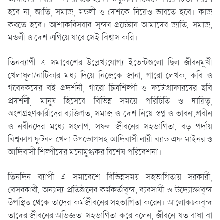
হবে না, জাতি, সমাজ, মন্ডলী ও দেশকে নিয়েও ভাবতে হবে। কাজ
করতে হবে। আশাকরিসবার সুন্দর প্রচেষ্টায় আমাদের জাতি, সমাজ,
মন্ডলী ও দেশ এগিয়ে যাবে সেই বিশ্বাস করি।
তিনব্যাপী এ সমাবেশের উল্লেখ্যযোগ্য ইভেন্টগুলো ছিল জীবনমুখী
খেলাধূলা/নাটিকার মধ্য দিয়ে নিজেকে জানা, গারো লেখক, কবি ও
গবেষকদের বই প্রদর্শনী, গারো চিত্রশিল্পী ও ফটোগ্রাফারদের ছবি
প্রদর্শনী, মানুষ হিসেবে বিভিন্ন সময়ে পরিচিতি ও দায়িত্ব,
অংশগ্রহণকারীদের ব্যক্তিগত, সমাজ ও দেশ নিয়ে স্বপ্ন ও ভাবনা,প্রবীন
ও নবীনদের মধ্যে সংলাপ, সফল জীবনের সহভাগিতা, বড় পর্দায়
বিশ্বকাপ ফুটবল খেলা উপভোগসহ আদিবাসী নারী ব্যান্ড এফ মাইনর ও
আদিবাসী শিল্পীদের মনোমুগ্ধকর বিশেষ পরিবেশনা।
তিনদিন ব্যাপী এ সমাবেশে বিভিন্নসময় সহভাগিতায় সরকারী,
বেসরকারী, অন্যান্য প্রতিষ্ঠানের কর্মকর্তাবৃন্দ, ব্যবসায়ী ও উদ্যোক্তাবৃন্দ
উপস্থিত থেকে তাদের কর্মজীবনের সহভাগিতা করেন। আলোকচকবৃন্দ
তাদের জীবনের অভিজ্ঞতা সহভাগিতা করে বলেন, জীবনে যত বাধা বা