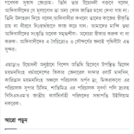
গবেষক সুভাষ জেংচাম। তিনি তার উদ্বোধনী বক্তবে বলেন,
আদিবাসীদের যে মূল্যবোধ তা অন্য কোন জাতির মধ্যে দেখা যায় না।
তিনি উদাহরণ দিয়ে বলেন,আদিবাসীরা কখনো তাদের কাজের স্বীকৃতি
চায় না নীরবে নিঃস্বার্থভাবে কাজ করে যান। আমাদের মান্দি তথা
আদিবাসীদের সংস্কৃতি অনেক সমৃদ্ধশীল। অন্যেরা স্বীকার করুক বা না
করুক। আদিবাসীদের এ বৈচিত্র্যেও ও সৌন্দর্যের জন্যই পৃথিবীটা এত
সুন্দর।
এছাড়াও উদ্বোধনী অনুষ্ঠানে বিশেষ অতিথি হিসেবে উপস্থিত ছিলেন
ময়মনসিংহ ধর্মপ্রদেশের ভিকার জেনারেল ফাদার রবার্ট মানখিন,
কারিতাস ময়মনসিংহ অঞ্চলে পরিচালক অর্পূব ম্রং, মিকরাকবো এর
পরিচালক সুপার চিসিম, শান্তিমিত্র এর পরিচালক সুবর্ণা পলি দ্রংসহ
বিসিএসএম’র জাতীয় কার্যনির্বাহী পরিষদের সভাপতি উইলিয়াম
নকরেক।
আরো পড়ুন