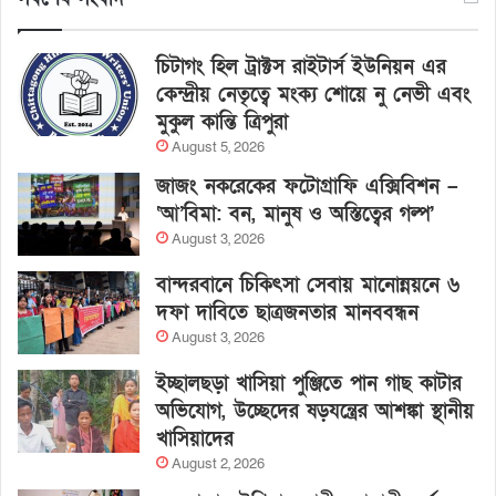
চিটাগং হিল ট্রাক্টস রাইটার্স ইউনিয়ন এর
কেন্দ্রীয় নেতৃত্বে মংক্য শোয়ে নু নেভী এবং
মুকুল কান্তি ত্রিপুরা
August 5, 2026
জাজং নকরেকের ফটোগ্রাফি এক্সিবিশন –
‘আ’বিমা: বন, মানুষ ও অস্তিত্বের গল্প’
August 3, 2026
বান্দরবানে চিকিৎসা সেবায় মানোন্নয়নে ৬
দফা দাবিতে ছাত্রজনতার মানববন্ধন
August 3, 2026
ইচ্ছালছড়া খাসিয়া পুঞ্জিতে পান গাছ কাটার
অভিযোগ, উচ্ছেদের ষড়যন্ত্রের আশঙ্কা স্থানীয়
খাসিয়াদের
August 2, 2026