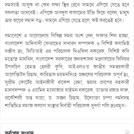
সমস্যাই আসুক না কেন লক্ষ্য স্থির রেখে সামনে এগিয়ে যেতে হবে
সফলতা আসবেই। এপিজে আবদুল কালামের উক্তি দিয়ে বলেন, মানুষ
তার স্বপ্নের সমান বড়। সামনে এগিয়ে যেতে হলে, কষ্ট করতেই হবে।
সমাবেশে এ আলোচনায় বিভিন্ন সময় অংশ নেন, ফাদার শিন হাচ্ছা,
বাংলাদেশ আদিবাসী ফোরামের সাধারণ সম্পাদক ও বিশিষ্ট কলামিষ্ট
সঞ্জীব দ্রং, সিডিআই এর পরিচালক থিওফিল নকরেক, বিশিষ্ট কবি
মতেন্দ্র মানখিন, বাংলাদেশ সরকারের জনপ্রশাসন মন্ত্রণালয়ের সিনিয়র
উপসচিব হেমন্ত হেনরী কুবি, আইএলও’র জাতীয় সমন্বয়কারী
আলেক্সিউস চিছাম, কারিতাস ময়মনসিংহ অঞ্চলের পরিচালক অপূর্ব ম্রং,
সুপ্রীম কোর্টের আইনজীবী রাকেশ রেমা, স্কয়ার গ্রুপের সহকারী
মানবসম্পদ ও এডমিন ম্যানাজার সাইমন নকরেক, ডাক্তার রজার দারু,
প্রকৌশলী অন্ত ঘাগ্রা, ড. অঞ্জন চিছাম, উদ্যোক্তা চম্পা বর্মনসহ
শান্তিমিত্র সমাজ কল্যাণ সংস্থার নির্বাহী পরিচালক সুবর্ণা পলি দ্রংপ্রমুখ।
সর্বশেষ সংবাদ