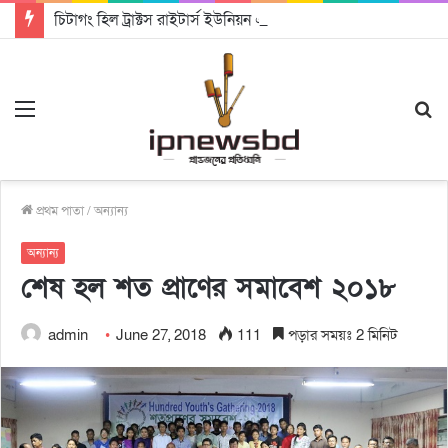
চিটাগং হিল ট্রাক্টস রাইটার্স ইউনিয়ন এর কেন্দ্রীয় নেতৃত্বে মংক্য শোয়ে নু নেভী এবং মুকুল কান্তি ত্রিপুরা
Menu
S
fo
প্রথম পাতা
/
অন্যান্য
অন্যান্য
শেষ হল শত প্রাণের সমাবেশ ২০১৮
admin
June 27, 2018
111
পড়ার সময়ঃ 2 মিনিট