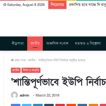
শিরোনাম
প্রকাশিত হতে যাচ্ছে দি রা
Saturday, August 8 2026
নীড়পাতা
জাতীয়
আঞ্চলিক সংবাদ
মতামত ও বিশ্লেষণ
প্রথম পাতা
/
জাতীয়
/
‘শান্তিপূর্ণভাবে ইউপি নির্বাচন অনুষ্ঠিত হয়েছে’
জাতীয়
শিল্প ও সংস্কৃতি
‘শান্তিপূর্ণভাবে ইউপি নির্ব
admin
March 22, 2016
Facebook
Twitter
LinkedIn
Tumblr
Pinterest
Reddit
VKontakte
Odnoklassniki