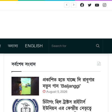
Facebook
Twitter
YouTu
In
র
অন্যান্য
ENGLISH
Search
for
সর্বশেষ সংবাদ
প্রকাশিত হতে যাচ্ছে দি রাবুগার
নতুন গান ‘Baljanggi’
August 5, 2026
চিটাগং হিল ট্রাক্টস রাইটার্স
ইউনিয়ন এর কেন্দ্রীয় নেতৃত্বে