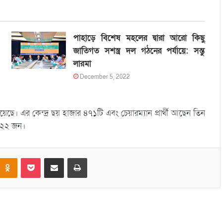
পাহাড়ে বিশেষ মহলের দ্বারা আরো কিছু
জাতিগত সশস্ত্র দল গঠনের পর্যায়ে: সন্তু
লারমা
December 5, 2022
য়েছে। এর কেন্দ্র ছয় হাজার ৪৭১টি এবং চেয়ারম্যান প্রার্থী আছেন তিন
 ৪২২ জন।
Odnoklassniki
Pocket
Share via Email
Print