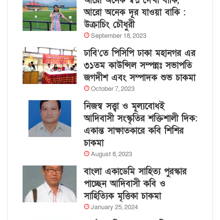
আরো অনেক স্বপ্ন দেখা বাকি,
আরো অনেক দূর যাওয়া বাকি :
উক্রাচিং চৌধুরী
September 18, 2023
ঢাবি’তে পিসিপি ঢাকা মহানগর এর
৩১তম কাউন্সিল সম্পন্নঃ সভাপতি
জগদীশ এবং সম্পাদক শুভ চাকমা
October 7, 2023
নিজস্ব সত্ত্বা ও মূল্যবোধই
আদিবাসী সংস্কৃতির শক্তিশালী দিক:
একান্ত সাক্ষাতকারে কবি শিশির
চাকমা
August 8, 2023
বাংলা একাডেমি সাহিত্য পুরস্কার
পাচ্ছেন আদিবাসী কবি ও
সাহিত্যিক মৃত্তিকা চাকমা
January 25, 2024