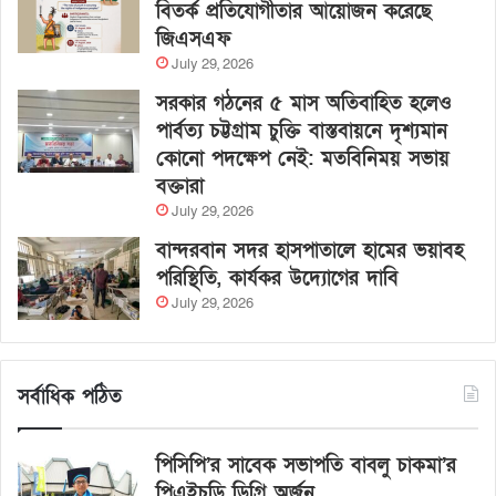
বিতর্ক প্রতিযোগীতার আয়োজন করেছে
জিএসএফ
July 29, 2026
সরকার গঠনের ৫ মাস অতিবাহিত হলেও
পার্বত্য চট্টগ্রাম চুক্তি বাস্তবায়নে দৃশ্যমান
কোনো পদক্ষেপ নেই: মতবিনিময় সভায়
বক্তারা
July 29, 2026
বান্দরবান সদর হাসপাতালে হামের ভয়াবহ
পরিস্থিতি, কার্যকর উদ্যোগের দাবি
July 29, 2026
সর্বাধিক পঠিত
পিসিপি’র সাবেক সভাপতি বাবলু চাকমা’র
পিএইচডি ডিগ্রি অর্জন