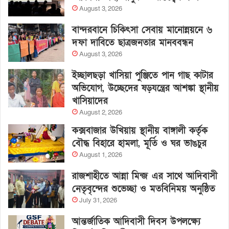
August 3, 2026
বান্দরবানে চিকিৎসা সেবায় মানোন্নয়নে ৬
দফা দাবিতে ছাত্রজনতার মানববন্ধন
August 3, 2026
ইচ্ছালছড়া খাসিয়া পুঞ্জিতে পান গাছ কাটার
অভিযোগ, উচ্ছেদের ষড়যন্ত্রের আশঙ্কা স্থানীয়
খাসিয়াদের
August 2, 2026
কক্সবাজার উখিয়ায় স্থানীয় বাঙ্গালী কর্তৃক
বৌদ্ধ বিহারে হামলা, মূর্তি ও ঘর ভাঙচুর
August 1, 2026
রাজশাহীতে আন্না মিন্জ এর সাথে আদিবাসী
নেতৃবৃন্দের শুভেচ্ছা ও মতবিনিময় অনুষ্ঠিত
July 31, 2026
আন্তর্জাতিক আদিবাসী দিবস উপলক্ষ্যে