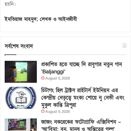
হয়নি।
ইমতিয়াজ মাহমুদ; লেখক ও আইনজীবী
সর্বশেষ সংবাদ
প্রকাশিত হতে যাচ্ছে দি রাবুগার নতুন গান
‘Baljanggi’
August 5, 2026
চিটাগং হিল ট্রাক্টস রাইটার্স ইউনিয়ন এর
কেন্দ্রীয় নেতৃত্বে মংক্য শোয়ে নু নেভী এবং
মুকুল কান্তি ত্রিপুরা
August 5, 2026
জাজং নকরেকের ফটোগ্রাফি এক্সিবিশন –
‘আ’বিমা: বন, মানুষ ও অস্তিত্বের গল্প’