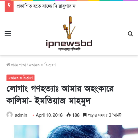
প্রকাশিত হতে যাচ্ছে দি রাবুগার নতুন গান ‘Baljanggi’
Menu
S
fo
প্রথম পাতা
/
মতামত ও বিশ্লেষণ
মতামত ও বিশ্লেষণ
লোগাং গণহত্যাঃ আমার অহংকারে
কালিমা- ইমতিয়াজ মাহমুদ
admin
April 10, 2018
188
পড়ার সময়ঃ 3 মিনিট