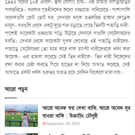
১৯৯২ সনের ১০ই এপ্রিল। স্থান লোগাং গ্রাম- এই গ্রামটি খাগড়াছড়ির
পানছরিতে। সরকার গৃহহীনদের জন্যে গুচ্ছগ্রাম বানিয়েছে। পাশাপাশি
অনেকগুলি ছোট ছোট ঘর, সেখানে থাকে হতদরিদ্র হাজার দেড়েক
মানুষ। ঘরগুলি থেকে একটু দুরে গরু চড়াতে গেছে তিনটি পাহাড়ি নারী।
পাশেই আরেকটা গুচ্ছগ্রাম গড়ে উঠেছে সেখানে বাঙালি সেটেলারদের
বসতি। সেখান থেকে কয়েকটা যুবক দেখেছে এই পাহাড়ি নারীদের।
পাহাড়ে সেটেলাররা তো মনে করে নাক চ্যাপ্টা নারীদেরকে ধর্ষণ করা
জায়েজ। ওরা হামলা করেছে সেই তিন নারীকে। তিন নারী নিজেদের
রক্ষা করার চেষ্টা করতে গিয়ে হাতের দা দিয়ে আঘাত করেছে, সেই
আঘাতে একটা ধর্ষক গুরুতর আহত হয়ে সেদিন বিকেলে মারা যায়।
আরো পড়ুন
আরো অনেক স্বপ্ন দেখা বাকি, আরো অনেক দূর
যাওয়া বাকি : উক্রাচিং চৌধুরী
September 18, 2023