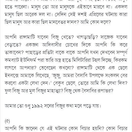
হতে পারেনা। মানুষ তো আর মানুষকে এইভাবে মারবে না। একদল
মানুষ ছিল আরেক দল না। সেদিন সেই দশই এপ্রিলের ঘটনায় কারা
ছিল মানুষ আর কারা ছিল মানবেতর দানব? আমি কোন দলে?
আপনি রাঙ্গামাটি যাবেন বিজু খেতে? খাগড়াছড়ি? সাজেক যাবেন
বেড়াতে? একজন আদিবাসীর চোখের দিকে আপনি কি করে
তাকাবেন? পাহাড়ের প্রতিটা বাকে বাকে আপনি যখন দেখবেন সম্পূর্ণ
কমব্যাট ইউনিফর্ম পরা ভারি অস্ত্র হাতে মিলিটারিরা টহল দিচ্ছে, কিরকম
লাগবে আপনার? ভেবেছেন কখনো? রাঙ্গামাটি থেকে এক ছেলে
ইনবক্সে আমাকে লিখেছে, ‘জুজু, আমরা বৈসাবি উপলক্ষে সংকলন বের
করবো একটা লেখা দেন।’ বেকুব ছেলে, তোরে আমি কি লেখা দিব?
ফুল বিজু আর মুল বিজুর মাহাত্ম্য? বিজু থেক বৈসাবির রূপান্তর?
আমার তো শুধু ১৯৯২ সনের বিজুর কথা মনে পড়ে যায়।
(৫)
আপনি কি জানেন যে এই ঘটনার কোন বিচার হয়নি? কোন বিচার