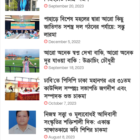
September 20, 2023
পাহাড়ে বিশেষ মহলের দ্বারা আরো কিছু
জাতিগত সশস্ত্র দল গঠনের পর্যায়ে: সন্তু
লারমা
December 5, 2022
আরো অনেক স্বপ্ন দেখা বাকি, আরো অনেক
দূর যাওয়া বাকি : উক্রাচিং চৌধুরী
September 18, 2023
ঢাবি’তে পিসিপি ঢাকা মহানগর এর ৩১তম
কাউন্সিল সম্পন্নঃ সভাপতি জগদীশ এবং
সম্পাদক শুভ চাকমা
October 7, 2023
নিজস্ব সত্ত্বা ও মূল্যবোধই আদিবাসী
সংস্কৃতির শক্তিশালী দিক: একান্ত
সাক্ষাতকারে কবি শিশির চাকমা
August 8, 2023