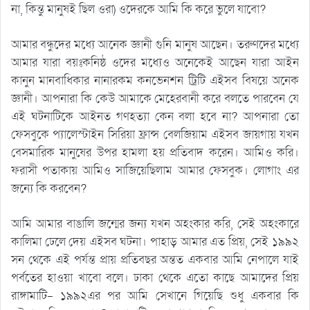
না, কিন্তু মানুষই ছিল ওরা) ওদেরকে আমি কি করে ভুলে যাবো?
আমার বন্ধুদের মধ্যে আনেক জ্ঞানী গুনি মানুষ আছেন। তরুণদের মধ্যে
আমার যারা বয়ঃকনিষ্ঠ ওদের মধ্যেও অনেকেই আছেন যারা আইন
কানুন মানবাধিকার নানারকম কনভেনশন ট্রিটি এইসব বিষয়ে অনেক
জ্ঞানী। আপনারা কি কেউ আমাকে মেহেরবানী করে বলতে পারবেন যে
এই ঘটনাটিকে আইনত গণহত্যা কেন বলা হবে না? আপনারা তো
ফেসবুকে প্যালেস্টাইন সিরিয়া ফ্রান্স বেলজিয়াম এইসব জায়গায় যখন
বেসমারিক মানুষের উপর হামলা হয় প্রতিবাদ করেন। আমিও করি।
ফরাসী পতাকায় আমিও সাজিয়েছিলাম আমার ফেসবুক। লোগাং এর
জন্যে কি করবেন?
আমি আমার বাঙালি জন্মের জন্য যখন অহংকার করি, সেই অহংকারে
কালিমা ঢেলে দেয় এইসব ঘটনা। পাহাড় আমার এত প্রিয়, সেই ১৯৯২
সন থেকে এই পর্যন্ত প্রায় প্রতিবছর অন্তত একবার আমি নেপালে যাই
পর্বতের হাওয়া খাবো বলে। ঢাকা থেকে এতো কাছে আমাদের প্রিয়
রাঙ্গামাটি- ১৯৯২এর পর আমি সেখানে গিয়েছি শুধু একবার কি