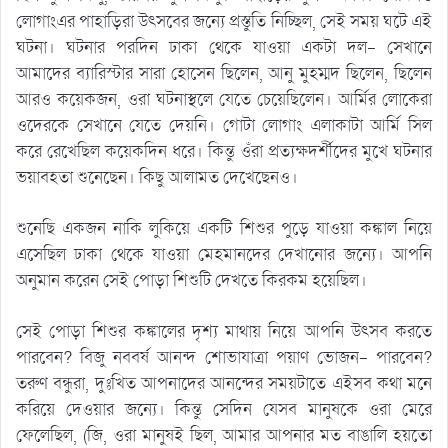
লোগাংএর পাহাড়িরা উৎসবের জন্যে প্রস্তুতি নিচ্ছিল, সেই সময় ঘটে এই
ঘটনা। ঘটনার পরদিন ঢাকা থেকে যাওয়া একটা দল- সেখানে
আমাদের ব্যারিস্টার সারা হোসেন ছিলেন, আনু মুহম্মদ ছিলেন, ছিলেন
আরও কয়েকজন, ওরা ঘটনাস্থলে যেতে চেয়েছিলেন। আর্মির লোকেরা
ওদেরকে সেখানে যেতে দেয়নি। গোটা লোগাং এলাকাটা আর্মি সিল
করে রেখেছিল কয়েকদিন ধরে। কিন্তু ওঁরা প্রত্যক্ষদর্শীদের মুখে ঘটনার
ভয়াবহতা শুনেছেন। কিছু আলামত দেখেছেনও।
শুনেছি একজন নাকি লুকিয়ে একটি শিশুর পুড়ে যাওয়া কঙ্কাল নিয়ে
এসেছিল ঢাকা থেকে যাওয়া মেহমানদের দেখানোর জন্যে। আপনি
অনুমান করেন সেই পোড়া শিশুটি দেখতে কিরকম হয়েছিল।
সেই পোড়া শিশুর কঙ্কালের দৃশ্য মাথায় নিয়ে আপনি উৎসব করতে
পারবেন? বিজু নববর্ষ আনন্দ শোভাযাত্রা পয়াণ ভোজন- পারবেন?
তরুণ বন্ধুরা, দুঃখিত আপনাদের আনন্দের সময়টাতে এইসব কথা মনে
করিয়ে দেওয়ার জন্যে। কিন্তু সেদিন যেসব মানুষকে ওরা মেরে
ফেলেছিল, (জি, ওরা মানুষই ছিল, আমার আপনার মত বাঙালি হয়তো