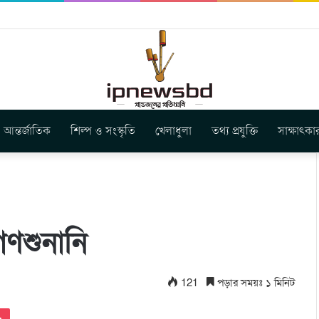
ার নতুন গান ‘Baljanggi’
আন্তর্জাতিক
শিল্প ও সংস্কৃতি
খেলাধুলা
তথ্য প্রযুক্তি
সাক্ষাৎকা
ণশুনানি
121
পড়ার সময়ঃ ১ মিনিট
Pocket