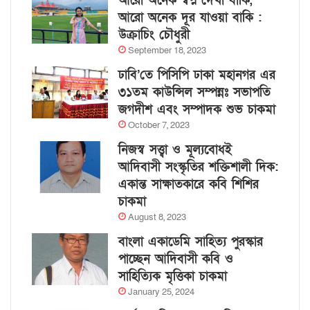
আরো অনেক স্বপ্ন দেখা বাকি,
আরো অনেক দূর যাওয়া বাকি :
উক্রাচিং চৌধুরী
September 18, 2023
ঢাবি’তে পিসিপি ঢাকা মহানগর এর
৩১তম কাউন্সিল সম্পন্নঃ সভাপতি
জগদীশ এবং সম্পাদক শুভ চাকমা
October 7, 2023
নিজস্ব সত্ত্বা ও মূল্যবোধই
আদিবাসী সংস্কৃতির শক্তিশালী দিক:
একান্ত সাক্ষাতকারে কবি শিশির
চাকমা
August 8, 2023
বাংলা একাডেমি সাহিত্য পুরস্কার
পাচ্ছেন আদিবাসী কবি ও
সাহিত্যিক মৃত্তিকা চাকমা
January 25, 2024