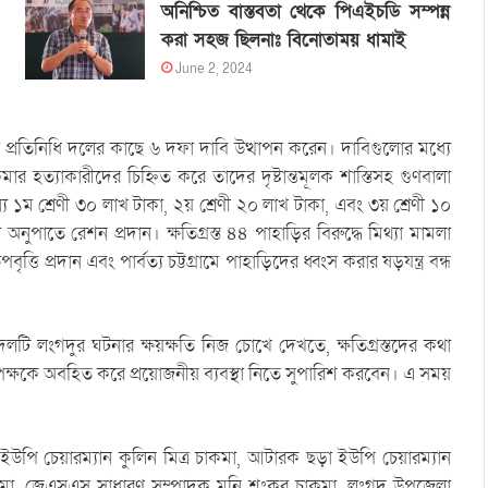
অনিশ্চিত বাস্তবতা থেকে পিএইচডি সম্পন্ন
করা সহজ ছিলনাঃ বিনোতাময় ধামাই
June 2, 2024
ুলো প্রতিনিধি দলের কাছে ৬ দফা দাবি উত্থাপন করেন। দাবিগুলোর মধ্যে
 হত্যাকারীদের চিহ্নিত করে তাদের দৃষ্টান্তমূলক শাস্তিসহ গুণবালা
য ১ম শ্রেণী ৩০ লাখ টাকা, ২য় শ্রেণী ২০ লাখ টাকা, এবং ৩য় শ্রেণী ১০
ুপাতে রেশন প্রদান। ক্ষতিগ্রস্ত ৪৪ পাহাড়ির বিরুদ্ধে মিথ্যা মামলা
উপবৃত্তি প্রদান এবং পার্বত্য চট্টগ্রামে পাহাড়িদের ধ্বংস করার ষড়যন্ত্র বন্ধ
দলটি লংগদুর ঘটনার ক্ষয়ক্ষতি নিজ চোখে দেখতে, ক্ষতিগ্রস্তদের কথা
ৃপক্ষকে অবহিত করে প্রয়োজনীয় ব্যবস্থা নিতে সুপারিশ করবেন। এ সময়
ুর ইউপি চেয়ারম্যান কুলিন মিত্র চাকমা, আটারক ছড়া ইউপি চেয়ারম্যান
চাকমা, জেএসএস সাধারণ সম্পাদক মনি শংকর চাকমা, লংগদু উপজেলা