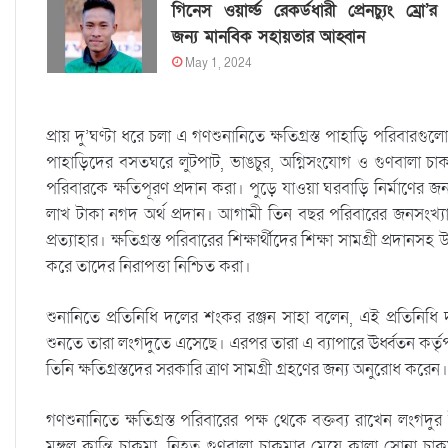
গিনেস ওয়ার্ল্ড রেকর্ডধারী প্রেনচ্যুং ম্রো’র
জন্য মানবিক সহায়তার আহ্বান
May 1, 2024
প্রায় দু’ঘণ্টা ধরে চলা এ গণশুনানিতে ক্ষতিগ্রস্ত পাহাড়ি পরিবারগ
পাহাড়িদের বসতঘরে লুটপাট, ভাঙচুর, অগ্নিসংযোগ ও গুণবালা চাকমার
পরিবারকে ক্ষতিপূরণ প্রদান করা। পুড়ে যাওয়া ঘরবাড়ি নির্মাণের জন্
লাখ টাকা নগদ অর্থ প্রদান। আগামী তিন বছর পরিবারের জনসংখ্যা অন
প্রত্যাহার। ক্ষতিগ্রস্ত পরিবারের শিক্ষার্থীদের শিক্ষা সামগ্রী প্রদানসহ 
করে তাদের নিরাপত্তা নিশ্চিত করা।
শুনানিতে প্রতিনিধি দলের শংকর রঞ্জন সাহা বলেন, এই প্রতিনিধি 
শুনতে তারা লংগদুতে এসেছে। এরপর তারা এ ব্যাপারে ঊর্ধ্বতন কর্ত
তিনি ক্ষতিগ্রস্তদের সরকারি ত্রাণ সামগ্রী গ্রহণের জন্য অনুরোধ করেন।
গণশুনানিতে ক্ষতিগ্রস্ত পরিবারের পক্ষ থেকে বক্তব্য রাখেন লংগদ
মঙ্গল কান্তি চাকমা, নিহত গুণবালা চাকমার মেয়ে কালা সোনা 