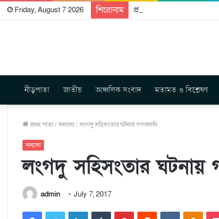
শিরোনাম
প্রকাশিত হতে যাচ্ছে দি রাবুগ
Friday, August 7 2026
নীড়পাতা
জাতীয়
আঞ্চলিক সংবাদ
মতামত ও বিশ্লেষণ
প্রথম পাতা
/
অন্যান্য
/
লংগদু সহিসংতার ঘটনায় গণশুনানি
অন্যান্য
লংগদু সহিসংতার ঘটনায় গ
admin
July 7, 2017
Facebook
Twitter
LinkedIn
Tumblr
Pinterest
Reddit
VKontakte
Odnoklassniki