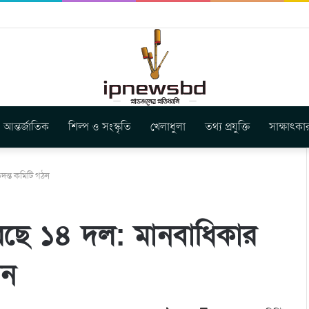
বুগার নতুন গান ‘Baljanggi’
আন্তর্জাতিক
শিল্প ও সংস্কৃতি
খেলাধুলা
তথ্য প্রযুক্তি
সাক্ষাৎকা
দন্ত কমিটি গঠন
রছে ১৪ দল: মানবাধিকার
ঠন