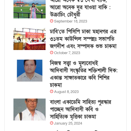
আরো অনেক স্বপ্ন দেখা বাকি,
আরো অনেক দূর যাওয়া বাকি :
উক্রাচিং চৌধুরী
September 18, 2023
ঢাবি’তে পিসিপি ঢাকা মহানগর এর
৩১তম কাউন্সিল সম্পন্নঃ সভাপতি
জগদীশ এবং সম্পাদক শুভ চাকমা
October 7, 2023
নিজস্ব সত্ত্বা ও মূল্যবোধই
আদিবাসী সংস্কৃতির শক্তিশালী দিক:
একান্ত সাক্ষাতকারে কবি শিশির
চাকমা
August 8, 2023
বাংলা একাডেমি সাহিত্য পুরস্কার
পাচ্ছেন আদিবাসী কবি ও
সাহিত্যিক মৃত্তিকা চাকমা
January 25, 2024