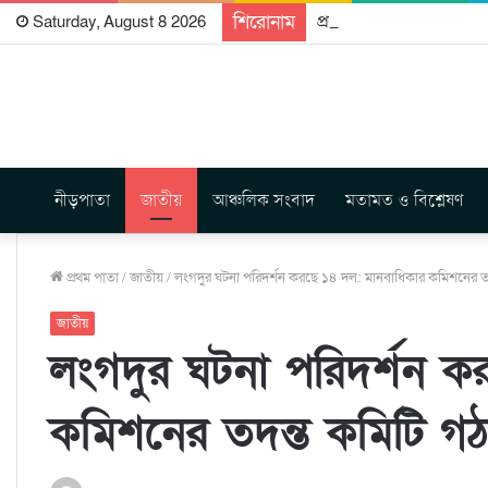
শিরোনাম
প্রকাশিত হতে যাচ্ছে দি রা
Saturday, August 8 2026
নীড়পাতা
জাতীয়
আঞ্চলিক সংবাদ
মতামত ও বিশ্লেষণ
প্রথম পাতা
/
জাতীয়
/
লংগদুর ঘটনা পরিদর্শন করছে ১৪ দল: মানবাধিকার কমিশনের ত
জাতীয়
লংগদুর ঘটনা পরিদর্শন ক
কমিশনের তদন্ত কমিটি গ