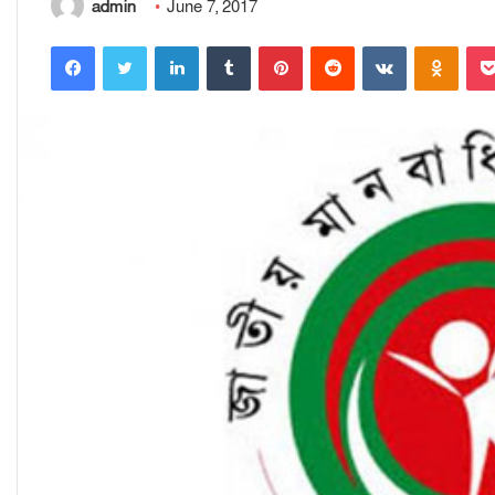
admin
June 7, 2017
Facebook
Twitter
LinkedIn
Tumblr
Pinterest
Reddit
VKontakte
Odnoklassniki