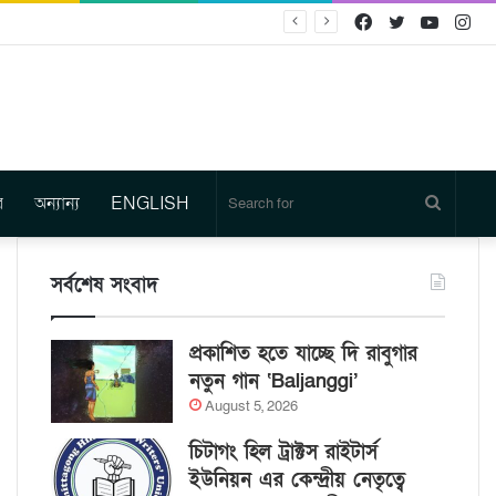
Facebook
Twitter
YouTu
In
র
অন্যান্য
ENGLISH
Search
for
সর্বশেষ সংবাদ
প্রকাশিত হতে যাচ্ছে দি রাবুগার
নতুন গান ‘Baljanggi’
August 5, 2026
চিটাগং হিল ট্রাক্টস রাইটার্স
ইউনিয়ন এর কেন্দ্রীয় নেতৃত্বে