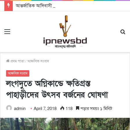
আন্তর্জাতিক আদিবাসী দিবস ২০২৬: ন্যায়বিচার, সমঅধিকার ও জাতিসত্ত্বার স্বীকৃতি চাই – নিকোলাস বিশ্বাস
Menu
S
fo
প্রথম পাতা
/
আঞ্চলিক সংবাদ
আঞ্চলিক সংবাদ
লংগদুতে অগ্নিকান্ডে ক্ষতিগ্রস্ত
পাহাড়ীদের উৎসব বর্জনের ঘোষণা
admin
April 7, 2018
118
পড়ার সময়ঃ ১ মিনিট