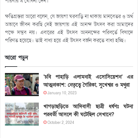
পরিবার এ ঘোষনা দেন।
ক্ষতিগ্রস্তরা আরো বলেন, যে জায়গা ঘরবাড়ি না থাকায় মানবেতর ও অর্থ
অভাবে জীবন করছি সেই জায়গায় এই আনন্দ উৎসব করা আমাদের
পক্ষে সম্ভব নয়। এবারের এই উৎসব আননন্দের পরিবর্তে বিষাদে
পরিণত হয়েছে। তাই বাধ্য হয়ে এই উৎসব বর্জন করতে বাধ্য হচ্ছি।
আরো পড়ুন
‘চবি পাহাড়ি এলামনাই এসোসিয়েশন’ এর
আত্মপ্রকাশ: নেতৃত্বে গৈরিকা, সুখেশ্বর ও মথুরা
January 10, 2023
খাগড়াছড়িতে আদিবাসী ছাত্রী ধর্ষণঃ ঘটনা
পরবর্তী আসলে কী ঘটেছিল সেখানে?
October 2, 2024