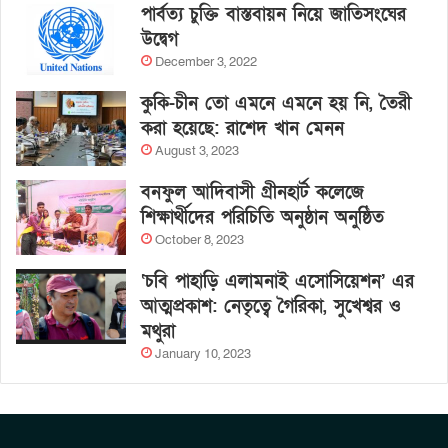
পার্বত্য চুক্তি বাস্তবায়ন নিয়ে জাতিসংঘের
উদ্বেগ
December 3, 2022
কুকি-চীন তো এমনে এমনে হয় নি, তৈরী
করা হয়েছে: রাশেদ খান মেনন
August 3, 2023
বনফুল আদিবাসী গ্রীনহার্ট কলেজে
শিক্ষার্থীদের পরিচিতি অনুষ্ঠান অনুষ্ঠিত
October 8, 2023
‘চবি পাহাড়ি এলামনাই এসোসিয়েশন’ এর
আত্মপ্রকাশ: নেতৃত্বে গৈরিকা, সুখেশ্বর ও
মথুরা
January 10, 2023