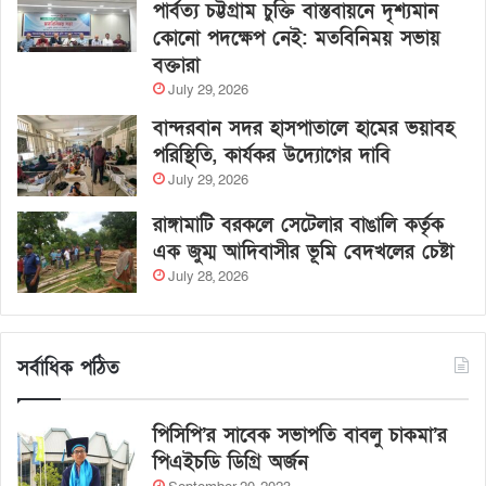
পার্বত্য চট্টগ্রাম চুক্তি বাস্তবায়নে দৃশ্যমান
কোনো পদক্ষেপ নেই: মতবিনিময় সভায়
বক্তারা
July 29, 2026
বান্দরবান সদর হাসপাতালে হামের ভয়াবহ
পরিস্থিতি, কার্যকর উদ্যোগের দাবি
July 29, 2026
রাঙ্গামাটি বরকলে সেটেলার বাঙালি কর্তৃক
এক জুম্ম আদিবাসীর ভূমি বেদখলের চেষ্টা
July 28, 2026
সর্বাধিক পঠিত
পিসিপি’র সাবেক সভাপতি বাবলু চাকমা’র
পিএইচডি ডিগ্রি অর্জন