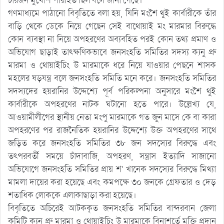
চারজন মুখোশ পরিহিত ছিল বলে জানা গেছে।
গণমাধ্যমে পাঠানো বিবৃতিতে বলা হয়, যিনি মংশৈ থুই কার্বারীকে তাঁর
বাড়ি থেকে ডেকে নিয়ে গেছেন সেই বাথোয়াই মং মারমার বিরুদ্ধে
কোন ব্যবস্থা না নিয়ে অপহরণের অব্যবহিত পরই কোন তথ্য প্রমাণ ও
অভিযোগ ছাড়াই তাৎক্ষণিকভাবে জনসংহতি সমিতির সদস্য ক্যনু প্রু
মারমা ও থোয়াইচিং উ মারমাকে ধরে নিয়ে যাওয়ার পেছনে শাসক
মহলের ষড়যন্ত্র বলে জনসংহতি সমিতি মনে করে। জনসংহতি সমিতির
সদস্যদের হয়রানির উদ্দেশ্যে পূর্ব পরিকল্পনা অনুসারে মংশৈ থুই
কার্বারীকে অপহরণের নাটক ঘটানো হতে পারে। উল্লেখ্য যে,
আওয়ামীলীগের স্থানীয় নেতা মংপু মারমাকে গত জুন মাসে কে বা কারা
অপহরণের পর রাজনৈতিক হয়রানির উদ্দেশ্যে উক্ত অপহরণের সাথে
জড়িত করে জনসংহতি সমিতির ৩৮ জন সদস্যের বিরুদ্ধে এবং
তৎপরবর্তী সময়ে চাঁদাবাজি, অপহরণ, সন্ত্রাস ইত্যাদি সাজানো
অভিযোগে জনসংহতি সমিতির প্রায় শ’ খানেক সদস্যের বিরুদ্ধে মিথ্যা
মামলা দায়ের করা হয়েছে এবং কমপক্ষে ৩০ জনকে গ্রেফতার ও দেড়
শতাধিক লোককে এলাকাছাড়া করা হয়েছে।
বিবৃতিতে অচিরেই আটককৃত জনসংহতি সমিতির বান্দরবান জেলা
কমিটি ক্যনু প্রু মারমা ও থোয়াইচিং উ মারমাকে বিনাশর্তে মুক্তি প্রদান