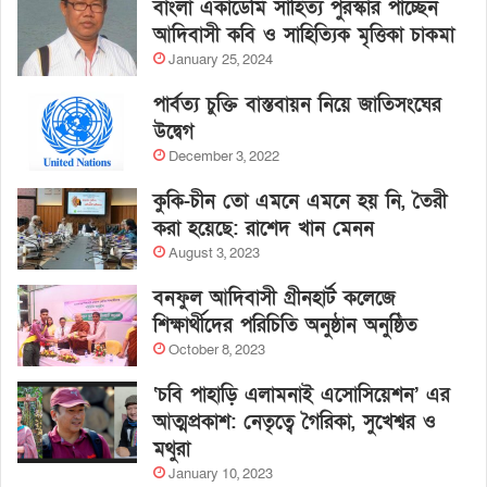
বাংলা একাডেমি সাহিত্য পুরস্কার পাচ্ছেন
আদিবাসী কবি ও সাহিত্যিক মৃত্তিকা চাকমা
January 25, 2024
পার্বত্য চুক্তি বাস্তবায়ন নিয়ে জাতিসংঘের
উদ্বেগ
December 3, 2022
কুকি-চীন তো এমনে এমনে হয় নি, তৈরী
করা হয়েছে: রাশেদ খান মেনন
August 3, 2023
বনফুল আদিবাসী গ্রীনহার্ট কলেজে
শিক্ষার্থীদের পরিচিতি অনুষ্ঠান অনুষ্ঠিত
October 8, 2023
‘চবি পাহাড়ি এলামনাই এসোসিয়েশন’ এর
আত্মপ্রকাশ: নেতৃত্বে গৈরিকা, সুখেশ্বর ও
মথুরা
January 10, 2023