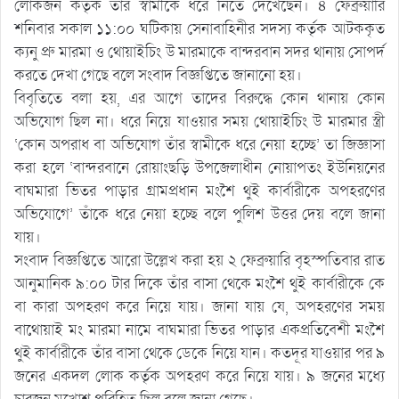
লোকজন কর্তৃক তাঁর স্বামীকে ধরে নিতে দেখেছেন। ৪ ফেব্রুয়ারি
শনিবার সকাল ১১:০০ ঘটিকায় সেনাবাহিনীর সদস্য কর্তৃক আটককৃত
ক্যনু প্রু মারমা ও থোয়াইচিং উ মারমাকে বান্দরবান সদর থানায় সোপর্দ
করতে দেখা গেছে বলে সংবাদ বিজ্ঞপ্তিতে জানানো হয়।
বিবৃতিতে বলা হয়, এর আগে তাদের বিরুদ্ধে কোন থানায় কোন
অভিযোগ ছিল না। ধরে নিয়ে যাওয়ার সময় থোয়াইচিং উ মারমার স্ত্রী
‘কোন অপরাধ বা অভিযোগ তাঁর স্বামীকে ধরে নেয়া হচ্ছে’ তা জিজ্ঞাসা
করা হলে ‘বান্দরবানে রোয়াংছড়ি উপজেলাধীন নোয়াপতং ইউনিয়নের
বাঘমারা ভিতর পাড়ার গ্রামপ্রধান মংশৈ থুই কার্বারীকে অপহরণের
অভিযোগে’ তাঁকে ধরে নেয়া হচ্ছে বলে পুলিশ উত্তর দেয় বলে জানা
যায়।
সংবাদ বিজ্ঞপ্তিতে আরো উল্লেখ করা হয় ২ ফেব্রুয়ারি বৃহস্পতিবার রাত
আনুমানিক ৯:০০ টার দিকে তাঁর বাসা থেকে মংশৈ থুই কার্বারীকে কে
বা কারা অপহরণ করে নিয়ে যায়। জানা যায় যে, অপহরণের সময়
বাথোয়াই মং মারমা নামে বাঘমারা ভিতর পাড়ার একপ্রতিবেশী মংশৈ
থুই কার্বারীকে তাঁর বাসা থেকে ডেকে নিয়ে যান। কতদূর যাওয়ার পর ৯
জনের একদল লোক কর্তৃক অপহরণ করে নিয়ে যায়। ৯ জনের মধ্যে