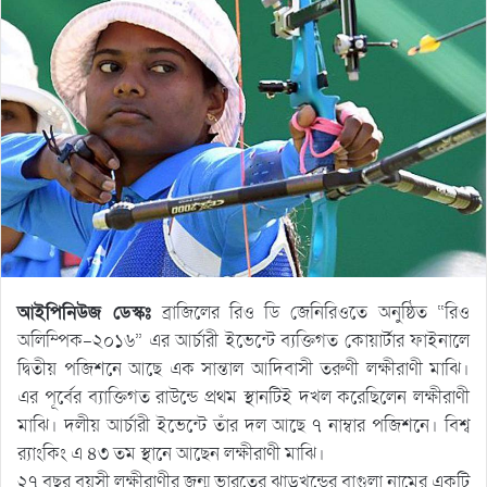
আইপিনিউজ ডেস্কঃ
ব্রাজিলের রিও ডি জেনিরিওতে অনুষ্ঠিত “রিও
অলিম্পিক-২০১৬” এর আর্চারী ইভেন্টে ব্যক্তিগত কোয়ার্টার ফাইনালে
দ্বিতীয় পজিশনে আছে এক সান্তাল আদিবাসী তরুণী লক্ষীরাণী মাঝি।
এর পূর্বের ব্যাক্তিগত রাউন্ডে প্রথম স্থানটিই দখল করেছিলেন লক্ষীরাণী
মাঝি। দলীয় আর্চারী ইভেন্টে তাঁর দল আছে ৭ নাম্বার পজিশনে। বিশ্ব
র‍্যাংকিং এ ৪৩ তম স্থানে আছেন লক্ষীরাণী মাঝি।
২৭ বছর বয়সী লক্ষীরাণীর জন্ম ভারতের ঝাড়খন্ডের বাগুলা নামের একটি