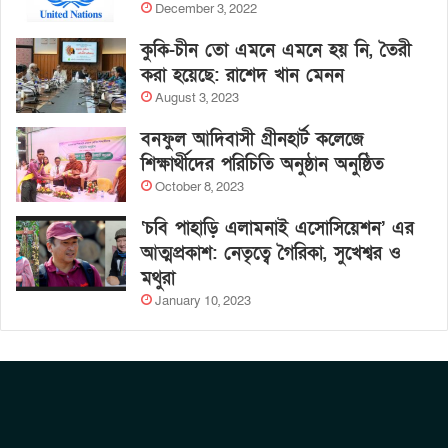
December 3, 2022
কুকি-চীন তো এমনে এমনে হয় নি, তৈরী
করা হয়েছে: রাশেদ খান মেনন
August 3, 2023
বনফুল আদিবাসী গ্রীনহার্ট কলেজে
শিক্ষার্থীদের পরিচিতি অনুষ্ঠান অনুষ্ঠিত
October 8, 2023
‘চবি পাহাড়ি এলামনাই এসোসিয়েশন’ এর
আত্মপ্রকাশ: নেতৃত্বে গৈরিকা, সুখেশ্বর ও
মথুরা
January 10, 2023