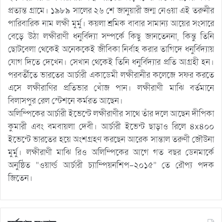
প্রত্যন্ত গ্রামে। ১৯৮৯ সালের ২৬ শে জানুয়ারী জন্ম নেওয়া এই তরুনীর
পারিবারিক নাম লক্ষী মুর্মু। কয়লা শ্রমিক বাবার সামান্য আয়ের সংসারে
বেড়ে উঠা লক্ষীরাণী ধনুর্বিদ্যা সম্পর্কে কিছু জানতেননা, কিন্তু তিনি
ছোটবেলা থেকেই অনেককেই জীবিকা নির্বাহ করার তাগিদে ধনুর্বিদ্যায়
যোগ দিতে দেখেন। সেখান থেকেই তিনি ধনুর্বিদ্যার প্রতি আগ্রহী হন।
পরবর্তীতে ভারতের আর্চারী একাডেমী লক্ষীরানীর কলেজে সফর করতে
এসে লক্ষীরাণির প্রতিভার খোঁজ পান। লক্ষীরাণী মাঝি বর্তমানে
বিলাসপুর রেল স্টেশনে কর্মরত আছেন।
অলিম্পিকের আর্চারী ইভেন্টে লক্ষীরাণীর সাথে তাঁর দলে আছেন দীপিকা
কুমারী এবং বমবায়লা দেবী। আর্চারী ইভেন্ট ছাড়াও রিলে ৪x৪০০
ইভেন্টে ভারতের হয়ে অংশগ্রহণ করছেন আরেক সান্তাল তরুণী জৌউনা
মুর্মু। লক্ষীরাণী মাঝি রিও অলিম্পিকের আগে গত বছর ডেনমার্কে
অনুষ্ঠিত “ওয়ার্ল্ড আর্চারী চ্যাম্পিয়নশিপ-২০১৫” তে রৌপ্য পদক
জিতেন।