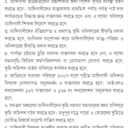
২. আদিবাসী ছাত্রছাত্রীদের উচ্চশিক্ষার জন্য বিশেষ বৃত্তির ব্যবস্থা গ্রহণ
করতে হবে। আদিবাসীদের মাতৃভাষায় প্রাথমিক পর্যায় পর্যন্ত পাঠ দান
কার্যক্রমের সিদ্ধান্ত দ্রুত বাস্তবায়ন করতে হবে এবং এ লক্ষ্যে অবিলম্বে
আদিবাসী শিক্ষক নিয়োগ করতে হবে;
৩. আদিবাসীদের ঐতিহ্যগত ও প্রথাগত ভূমি অধিকারের স্বীকৃতি প্রদান
করতে হবে; সংবিধান সংশোধন করে আদিবাসীদের আত্ম-পরিচয় ও
অধিকারের স্বীকৃতি প্রদান করতে হবে;
৪. পার্বত্য চট্টগ্রাম চুক্তি যথাযথ বাস্তবায়ন করতে হবে এবং এ লক্ষ্যে
সময়সূচি-ভিত্তিক কর্মপরিকল্পনা বা রোডম্যাপ ঘোষণা করতে হবে;
ভূমি কমিশন আইন অবিলম্বে কার্যকর করতে হবে;
৫. জাতিসংঘ সাধারণ পরিষদে ২০০৭ সালে গৃহীত আদিবাসী অধিকার
বিষয়ক ঘোষণাপত্র অনুসমর্থন ও বাস্তবায়ন করতে হবে। আইএলও
কনভেনশন ১০৭ বাস্তবায়ন ও ১৬৯ নং কনভেনশন অনুস্বাক্ষর করতে
হবে;
৬. সমতল অঞ্চলের আদিবাসীদের ভূমি সমস্যা সমাধানের জন্য অবিলম্বে
ভূমি কমিশন গঠন করতে হবে। মধুপুর গড়ে গারো ও কোচদের ভূমিতে
ঘোষিত রিজার্ভ ফরেস্ট বাতিল করতে হবে;
৭. আদিবাসী বিষয়ক সংসদীয় ককাস কর্তৃক প্রণীত আদিবাসী অধিকার