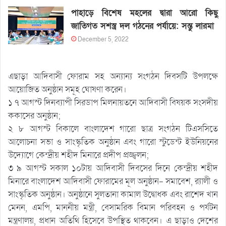
পাহাড়ে বিশেষ মহলের দ্বারা আরো কিছু
জাতিগত সশস্ত্র দল গঠনের পর্যায়ে: সন্তু লারমা
December 5, 2022
এছাড়া আদিবাসী ফোরাম সহ অন্যান্য সংগঠন দিবসটি উপলক্ষে
আয়োজিত অনুষ্ঠান সমূহ ঘোষণা করেন।
১ ৭ আগস্ট দিনব্যাপী সিরডাপ মিলনায়তনে আদিবাসী বিষয়ক সংসদীয়
ককাসের অনুষ্ঠান;
২ ৮ আগস্ট বিকালে বাংলাদেশ গারো ছাত্র সংগঠন টিএসসিতে
আলোচনা সভা ও সাংস্কৃতিক অনুষ্ঠান এবং গারো স্টুডেন্ট ইউনিয়নের
উদ্যোগে কেন্দ্রীয় শহীদ মিনারে প্রদীপ প্রজ্জ্বলন;
৩ ৯ আগস্ট সকাল ১০টায় আদিবাসী দিবসের দিনে কেন্দ্রীয় শহীদ
মিনারে বাংলাদেশ আদিবাসী ফোরামের মূল অনুষ্ঠান- সমাবেশ, র‌্যালী ও
সাংস্কৃতিক অনুষ্ঠান। অনুষ্ঠানে সুলতানা কামাল উদ্বোধক এবং রাশেদ খান
মেনন, এমপি, মাননীয় মন্ত্রী, বেসামরিক বিমান পরিবহন ও পর্যটন
মন্ত্রণালয়, প্রধান অতিথি হিসেবে উপস্থিত থাকবেন। এ ছাড়াও দেশের