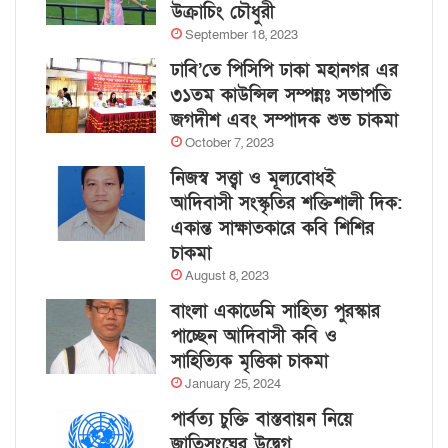
উক্রাচিং চৌধুরী
September 18, 2023
ঢাবি’তে পিসিপি ঢাকা মহানগর এর
৩১তম কাউন্সিল সম্পন্নঃ সভাপতি
জগদীশ এবং সম্পাদক শুভ চাকমা
October 7, 2023
নিজস্ব সত্ত্বা ও মূল্যবোধই
আদিবাসী সংস্কৃতির শক্তিশালী দিক:
একান্ত সাক্ষাতকারে কবি শিশির
চাকমা
August 8, 2023
বাংলা একাডেমি সাহিত্য পুরস্কার
পাচ্ছেন আদিবাসী কবি ও
সাহিত্যিক মৃত্তিকা চাকমা
January 25, 2024
পার্বত্য চুক্তি বাস্তবায়ন নিয়ে
জাতিসংঘের উদ্বেগ