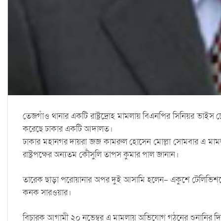
তেজগাঁও থানার একটি রাষ্ট্রদ্রোহ মামলায় বিএনপির সিনিয়র ভাইস চে
করেছে ঢাকার একটি আদালত।
ঢাকার মহানগর দায়রা জজ কামরুল হোসেন মোল্লা সোমবার এ মা
রাষ্ট্রপক্ষের অন্যতম কৌঁসুলি তাপস কুমার পাল জানান।
তারেক ছাড়া পরোয়ানার অপর দুই আসামি হলেন- একুশে টেলিভিশনের স
কনক সারওয়ার।
বিচারক আগামী ২০ নভেম্বর এ মামলায় অভিযোগ গঠনের শুনানির দ