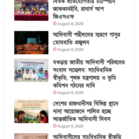
বিতর্ক প্রতিযোগিতায় চ্যাম্পিয়ন
জাককানইবি, রানার্স আপ
জিএসএফ
August 8, 2026
আদিবাসী শহীদদের স্মরণে গাসুর
মোমবাতি প্রজ্বলন
August 8, 2026
বগুড়ায় জাতীয় আদিবাসী পরিষদের
সংবাদ সম্মেলন: সাংবিধানিক
স্বীকৃতি, পৃথক মন্ত্রণালয় ও ভূমি
কমিশন গঠনের দাবি
August 8, 2026
দেশের রাজধানীসহ বিভিন্ন স্থানে
নানা আয়োজনে পালিত হচ্ছে
আন্তর্জাতিক আদিবাসী দিবস
August 8, 2026
আদিবাসীদের সাংবিধানিক স্বীকৃতি