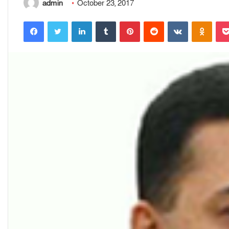
admin
October 23, 2017
Facebook
Twitter
LinkedIn
Tumblr
Pinterest
Reddit
VKontakte
Odnoklassniki