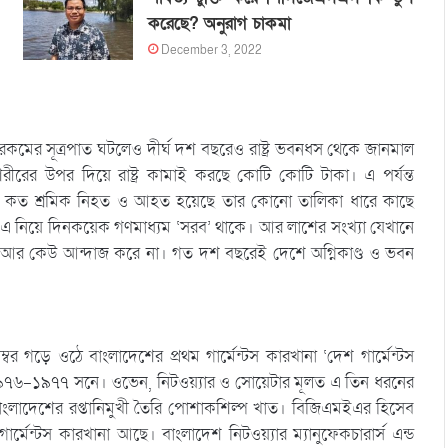
করেছে? অনুরাগ চাকমা
December 3, 2022
মের সূত্রপাত ঘটলেও দীর্ঘ দশ বছরেও রাষ্ট্র ভবনধস থেকে জানমাল
র শরীরের উপর দিয়ে রাষ্ট্র কামাই করছে কোটি কোটি টাকা। এ পর্যন্ত
পীড়নে কত শ্রমিক নিহত ও আহত হয়েছে তার কোনো তালিকা ধারে কাছে
 এ নিয়ে দিনকয়েক গণমাধ্যম ‘সরব’ থাকে। আর লাশের সংখ্যা যেখানে
 এখন আর কেউ আন্দাজ করে না। গত দশ বছরেই দেশে অগ্নিকাণ্ড ও ভবন
বর গড়ে ওঠে বাংলাদেশের প্রথম গার্মেন্টস কারখানা ‘দেশ গার্মেন্টস
য় ১৯৭৬-১৯৭৭ সনে। ওভেন, নিটওয়্যার ও সোয়েটার মূলত এ তিন ধরনের
 বাংলাদেশের রপ্তানিমুখী তৈরি পোশাকশিল্প খাত। বিজিএমইএর হিসেব
েন্টস কারখানা আছে। বাংলাদেশ নিটওয়্যার ম্যানুফেকচারার্স এন্ড