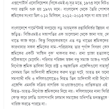
এক্সপোর্টার্স এসোসিয়েশন (বিকেএমইএ) সূত্র মতে, ১৯৭৩ সনে নিটওয়্য
পণ্য রপ্তানি শুরু হয় ১৯৭৭ সনে। বাংলাদেশ থেকে তৈরি পোশ
শ্রমিকের সংখ্যা ছিল ০.১২ মিলিয়ন, ২০১২-২০১৩ সনে যা প্রায় চার
বাংলাদেশে গার্মেন্টসই সবচেয়ে বড় আয়মূলক রপ্তানিনির্ভর উন্নয়ন খ
জড়িত। বিজিএমইএ সভাপতির এক আলোচনা থেকে জানা যায়, দেশে বর
খাতে কাজ করে। কিন্তু বিস্ময়করভাবে এত বড় খাতের শ্রমিকদের ক
কারখানার সকল শ্রমিকের নাম-পরিচয়সহ তার পূর্ণাঙ্গ বিবরণ কো
শ্রমিকের একটি ‘সার্ভিস বুক’ থাকবার কথা। রানা প্লাজা হত্য
সঠিকভাবে মেলেনি। পরিবার পরিজন স্বজন বন্ধু সমাজ আজও পায়নি 
নিখোঁজ শ্রমিক তালিকা নিয়ে রাষ্ট্র ও বহুজাতিক এজেন্সিগুলো ব
সেসময় তিন আদিবাসী শ্রমিকের করুণ মৃত্যু ঘটে, আহত হন অনেকেই
সমব্যাথী নথি ও দলিলগুলোতেও নিহত তিন আদিবাসী নারী নিখোঁজ হয়ে য
এজেন্সি এমনকি সক্রিয় নাগরিক আওয়াজগুলোও প্রান্তিকতার এই বৈ
নিহত-আহত-নিখোঁজ শ্রমিকদের নিয়ে নয়। দলিলায়নের নানা ফিরিস্ত
কেন্দ্র করে চলতি আলাপখানি চলমান সমাজের অধিপতি মনস্তত্বকে প
খারিজ করতে পারছে না।