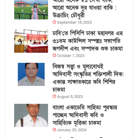
আরো অনেক স্বপ্ন দেখা বাকি,
আরো অনেক দূর যাওয়া বাকি :
উক্রাচিং চৌধুরী
September 18, 2023
ঢাবি’তে পিসিপি ঢাকা মহানগর এর
৩১তম কাউন্সিল সম্পন্নঃ সভাপতি
জগদীশ এবং সম্পাদক শুভ চাকমা
October 7, 2023
নিজস্ব সত্ত্বা ও মূল্যবোধই
আদিবাসী সংস্কৃতির শক্তিশালী দিক:
একান্ত সাক্ষাতকারে কবি শিশির
চাকমা
August 8, 2023
বাংলা একাডেমি সাহিত্য পুরস্কার
পাচ্ছেন আদিবাসী কবি ও
সাহিত্যিক মৃত্তিকা চাকমা
January 25, 2024