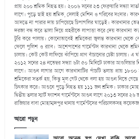
প্রায় ২০০ শ্রমিক নিহত হয়। ২০০৬ সনের ২৩ ফেব্রুয়ারি সন্ধ্যা সাতট
লাগে। পুড়ে ছাই হয় শ্রমিক, সেলাই মেশিন ও গরিবের সংসার। কার
আসতে না পারার দায় চাপিয়েছে চিপাগলির ঘাড়েই। কারখানার ভেতর 
দরজা বন্ধ করে তালা দিয়ে প্রহরীকে লাপাত্তা করে দেয় কারখানা ক
টুরি করে পালায়। কোনোভাবেই শ্রমিকেরা জ্বলন্ত কারখানা থেকে
ফেলে পুলিশ ও র‌্যাব। আশেপাশের গার্মেন্টস কারখানা থেকে শ্র
চালায়। কেউ কেউ লাফিয়ে ঝাঁপিয়ে প্রাণ বাঁচানোর চেষ্টা চাল
২০১২ সনের ২৪ নভেম্বর সন্ধ্যা ৬টা ৫০ মিনিটে ঢাকার আশুলিয়ার নিশ
লাগে। আগুন লাগার আগে কারখানাটির পাঁচটি তলায় প্রায় ১৮০০
শ্রমিকেরা সতর্ক হয়, কিন্তু মূল গেট থেকে বলা হয় আগুন নিভে গে
চিৎকার করে। আগুনে পুড়ে নিহত হয় ১১১ জন শ্রমিক। ঢাকার মোহাম্ম
দ্বিতীয় তলার স্মার্ট ফ্যাশন গার্মেন্টসে আগুন লাগে ২০১৩ সনের ২৬ 
রাজিয়ার বাবা মোহাম্মদপুর থানায় গার্মেন্টসের পরিচালকসহ কয়েকজ
আরো পড়ুন
আরো অনেক স্বপ্ন দেখা বাকি, আরো