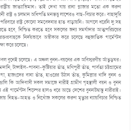
ট্রীয় জাত্যাভিমান। তাই দেখা যায় রানা প্লাজার মতো এক করুণ
 রাষ্ট্র ও চলমান অধিপতি মনস্তত্ত্ব লাশেরও বাছ-বিচার করে। বাহাদুরি
পরিবারে রাষ্ট্র কোনো সমবেদনার হাত বাড়ায়নি। আগলে ধরেনি দু:সহ
করতে হবে, নিশ্চিত করতে হবে সকলের জন্য সমর্যাদার আত্মপরিচয়ের
প্রবাহকে নির্দয়ভাবে অস্বীকার করে চলেছে বহুজাতিক গার্মেন্টস
ুরক্ষা করে চলেছে।
গ কেবল বুনেই চলেছে। এ অঞ্চল বুনন-বয়নের এক অবিস্মরণীয় আঁতুড়ঘর।
ি, টাঙ্গাইল-পাবনা-কুষ্টিয়ার তাঁত, মণিপুরী তাঁত, পার্বত্য চট্টগ্রামের
িকগা, হাজংদের বানা তাঁত, হাওরের উঠান তাঁত, কুমিল্লার খাদি বুনন ও
ঙালি কি আদিবাসী সকল সমাজে নারীই গ্রামীণ গৃহস্থালী বয়ন ও বুনন
ই গার্মেন্টস শিল্পের হালও ধরে আছে দেশের বুননউদ্বাস্তু নারীরাই।
্লাজায় নিহত-আহত ও নিখোঁজ সকলের করুণ মৃত্যুর ন্যায়বিচার নিশ্চিত