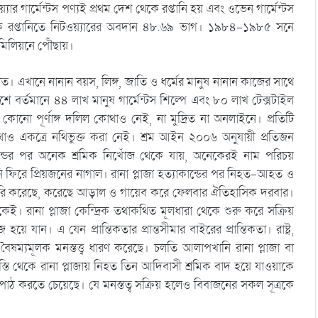
ার গার্মেন্টস পণ্যই প্রথম দেশ থেকে রপ্তানি হয় এবং ওভেন গার্মেন্টস
াক রপ্তানিতে নিটওয়্যারের অবদান ৪৮.৬৯ ভাগ। ১৯৮৪-১৯৮৫ সনে
 মিলিয়নে পৌঁছায়।
াত। এখানে নানান বয়স, লিঙ্গ, জাতি ও ধর্মের মানুষ নানান কাজের সাথে
্তমানে ৪৪ লাখ মানুষ গার্মেন্টস শিল্পে এবং ৮০ লাখ টেক্সটাইল
োনো পূর্ণাঙ্গ দলিল কোথাও নেই, না মুদ্রিত না অনলাইনে। প্রতিটি
থাও একত্রে নথিভুক্ত করা নেই। শ্রম আইন ২০০৬ অনুযায়ী প্রতিজন
াকান্ডের পর অনেক শ্রমিক নিখোঁজ থেকে যায়, অনেকেরই নাম পরিচয়
ফিরে প্রিয়জনের নাগাল। রানা প্লাজা হত্যাকান্ডের পর নিহত-আহত ও
াহাদুরি করেছে, করেছে আড়াল ও গায়েব করে ফেলবার ঐতিহাসিক দরবার।
। রানা প্লাজা কেন্দ্রিক তথাকথিত মূলধারা থেকে শুরু করে সক্রিয়
ান। এ যেন প্রান্তিকতার প্রান্তসীমার বাইরের প্রান্তিকতা। রাষ্ট্র,
ষম্যমূলক মনস্তত্ত্ব ধারণ করেছে। চলতি আলাপখানি রানা প্লাজা বা
ি থেকে রানা প্লাজায় নিহত তিন আদিবাসী শ্রমিক বাদ হয়ে যাওয়াকে
াঠ করতে চেয়েছে। যে মনস্তত্ব সক্রিয় হলেও বিবাজনের সকল সূত্রকে