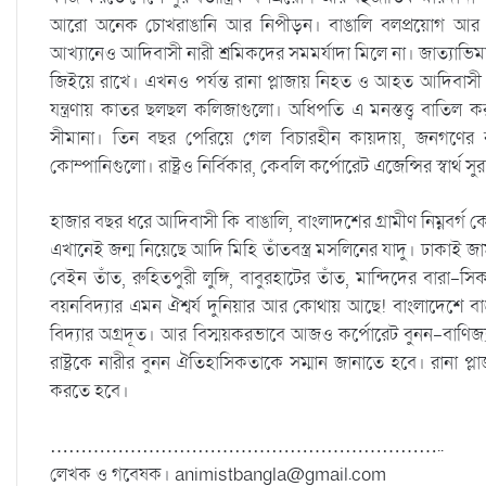
আরো অনেক চোখরাঙানি আর নিপীড়ন। বাঙালি বলপ্রয়োগ আর রাষ্
আখ্যানেও আদিবাসী নারী শ্রমিকদের সমমর্যাদা মিলে না। জাত্যাভিমানী
জিইয়ে রাখে। এখনও পর্যন্ত রানা প্লাজায় নিহত ও আহত আদিবাসী 
যন্ত্রণায় কাতর ছলছল কলিজাগুলো। অধিপতি এ মনস্তত্ত্ব বাতিল 
সীমানা। তিন বছর পেরিয়ে গেল বিচারহীন কায়দায়, জনগণের রক্ত
কোম্পানিগুলো। রাষ্ট্রও নির্বিকার, কেবলি কর্পোরেট এজেন্সির স্বার্থ স
হাজার বছর ধরে আদিবাসী কি বাঙালি, বাংলাদশের গ্রামীণ নিম্নবর্
এখানেই জন্ম নিয়েছে আদি মিহি তাঁতবস্ত্র মসলিনের যাদু। ঢাকাই জামদান
বেইন তাঁত, রুহিতপুরী লুঙ্গি, বাবুরহাটের তাঁত, মান্দিদের বারা-স
বয়নবিদ্যার এমন ঐশ্বর্য দুনিয়ার আর কোথায় আছে! বাংলাদেশে বা
বিদ্যার অগ্রদূত। আর বিস্ময়করভাবে আজও কর্পোরেট বুনন-বাণিজ্য এ
রাষ্ট্রকে নারীর বুনন ঐতিহাসিকতাকে সম্মান জানাতে হবে। রানা প
করতে হবে।
………………………………………………………..
লেখক ও গবেষক।
animistbangla@gmail.com