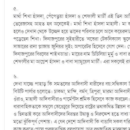
৫.
মার্থা শিখা হাঁসদা, পেঁপেতুয়া হাঁসদা ও শেফালী মার্ডী এই তিন আদিব
তেরেজাসহ আহত হন অনেকেই। মার্থা শিখা হাঁসদা মাহালী। মা কস
হলেও সেখান থেকে উচ্ছেদ হয়ে তাদের পরিবার চলে আসে কয়েরদাড়া কল
পড়েছেন শিখা। দিনাজপুরের সুইহারীতে ‘নভেরা টেকনিক্যাল স্কু
সাভারের রানা প্লাজায় জুনিয়র সুইং অপারেটর হিসেবে যোগ দেন। পে
দিনাজপুরের বিরলের শাইখডাঙা। মায়ের নাম চিচিলিয়া মুর্মু ও বাবা
শেফালীর মা আগ্নেশ হাঁসদা ও বাবা স্যামুয়েল মার্ডী। এরা সকলেই 
৬.
দেখা যাচ্ছে পাহাড় কি সমতলের আদিবাসী নারীদের বয়:সন্ধিকাল উ
বিউটি পার্লার গুলোতে। চাকমা, মান্দি, বর্মণ, ত্রিপুরা, মারমা আদি
ওঁরাও, মাহালী আদিবাসীরাও গার্মেন্টস শ্রমিক হিসেবে কাজ করছেন।
ধারাবাহিকতাকে সমূলে ভেঙেচুরে দিয়েছে রাষ্ট্রের তথাকথিত উন্নয়ন
ও ছিনতাই করে আদিবাসীদের নিরন্তর উদ্বাস্তু ও নিরুদ্দেশ হতে বাধ্য
মতো ঝুঁকিপূর্ণ পেশায়। এ যেন দেশে আদিবাসী কি বাঙালি সকল গরিব
কাজ করতে গেলে পুরুষতান্ত্রিক বলপ্রয়োগ আর বহুজাতিক মারদাঙ্গ