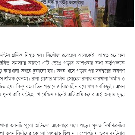
্মেন্টস শ্রমিক নিহত হন। নিখোঁজ রয়েছেন অনেকেই, আহত হয়েছেন
মাণজনিত সমস্যার কারণে এটি ভেঙে পড়ার আশংকার কথা কর্তৃপক্ষকে
ে কারখানা ভবনে ঢুকানো হয়। ভবন ধসে পড়ার পর সর্বস্তরের জনগণ
স শ্রমিক রেশমা। রানা প্লাজার মালিক সোহেল রানার কারখানা নির্মাণ ও
উন্মোচিত হয়। কিন্তু বছর তিন গড়ালেও বিচারহীন রয়ে যায় সবকিছুই। এমন
ুনখারাবি ঘটেছে। গার্মেন্টস মানেই এটি শ্রমিকদের এই অন্যায় মৃত্যু
খানা ভবনটি পুরো আটতলা একেবারে ধসে পড়ে। মূলত নির্মাণত্রুটির
লা ভবন নির্মাণের কোনো বৈধতাও ছিল না। স্পেকট্রাম ভবন দুর্ঘটনায়