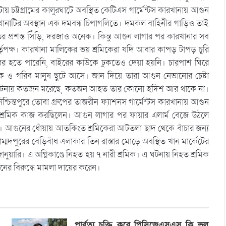
ায় চট্টগ্রামের কালুরঘাটে অবস্থিত কেটিএস গার্মেন্টস কারখানায় আগুন
খানাটির অবস্থান এক দমবন্ধ চিপাগলিতে। দমকল বাহিনীর গাড়িও তাই
প্রশস্ত সিঁড়ি, দরজাও অনেক। কিন্তু আগুন লাগার পর কারখানার সব
র্তৃপক্ষ। কারখানা মালিকের ভয় শ্রমিকেরা যদি আবার কাপড় টাপড় চুরি
 বের হতে পারেনি, বাইরের কাউকে ঢুকতেও দেয়া হয়নি। চারপাশ ঘিরে
মিক ও গরিব মানুষ ছুটে আসে। জান দিয়ে তারা আগুন নেভানোর চেষ্টা
ায়। এ ঘটনায় কতজন মরেছে, কতজন আহত তার কোনো হদিশ আর থাকে না।
্চিন্তপুরে তোবা গ্রুপের তাজরীন ফ্যাশনস গার্মেন্টস কারখানায় আগুন
 শ্রমিক কাজ করছিলেন। আগুন লাগার পর ফায়ার এলার্ম বেজে উঠলে
ছে। আগুনের ধোঁয়ায় আতকিংত শ্রমিকেরা আটতলা ছাদ থেকে বাঁচার জন্য
দপুরের বেড়িবাঁধ এলাকার তিন রাস্তার মোড়ে অবস্থিত খান মার্কেটের
জানুয়ারি। এ অগ্নিকাণ্ডে নিহত হয় ৭ নারী শ্রমিক। এ ঘটনায় নিহত শ্রমিক
নের বিরুদ্ধে মামলা দায়ের করেন।
পার্বত্য চুক্তি করে পিসিজেএসএস কি ভুল