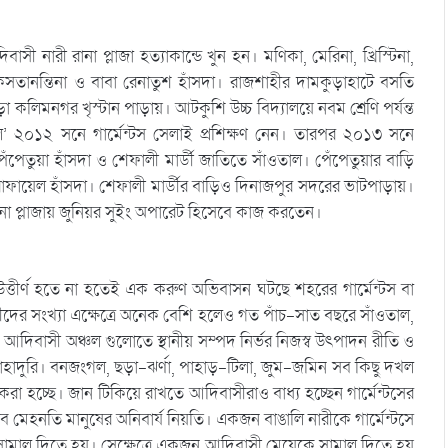
াসী নারী রানা প্লাজা হত্যাকান্ডে খুন হন। মণিকা, মেরিনা, খ্রিস্টিনা,
তানন্তিনা ও বাবা রেনাতুশ হাঁসদা। রাজশাহীর দামকুড়াহাটে বসতি
িমনগর খৃস্টান পাড়ায়। আটকুশি উচ্চ বিদ্যালয়ে নবম শ্রেণি পর্যন্ত
লে’ ২০১২ সনে গার্মেন্টস সেলাই প্রশিক্ষণ নেন। তারপর ২০১৩ সনে
ঁপেতুয়া হাঁসদা ও শেফালী মার্ডী জাতিতে সাঁওতাল। পেঁপেতুয়ার বাড়ি
 রাফায়েল হাঁসদা। শেফালী মার্ডীর বাড়িও দিনাজপুর সদরের ভাটপাড়ায়।
রানা প্লাজায় জুনিয়র সুইং অপারেট হিসেবে কাজ করতেন।
ত্তীর্ণ হতে না হতেই এক করুণ অভিবাসন ঘটছে শহরের গার্মেন্টস বা
বাসীদের সংখ্যা এক্ষেত্রে অনেক বেশি হলেও গত পাঁচ-সাত বছরে সাঁওতাল,
 আদিবাসী অঞ্চল গুলোতে স্থানীয় সম্পদ নির্ভর নিজস্ব উৎপাদন রীতি ও
 বাহাদুরি। বনজংগল, ছড়া-ঝর্ণা, পাহাড়-টিলা, জুম-জমিন সব কিছু দখল
 করা হচ্ছে। জান টিকিয়ে রাখতে আদিবাসীরাও বাধ্য হচ্ছেন গার্মেন্টসের
 মেহনতি মানুষের অনিবার্য নিয়তি। একজন বাঙালি নারীকে গার্মেন্টসে
া সামাল দিতে হয়। সেক্ষেত্রে একজন আদিবাসী মেয়েকে সামাল দিতে হয়