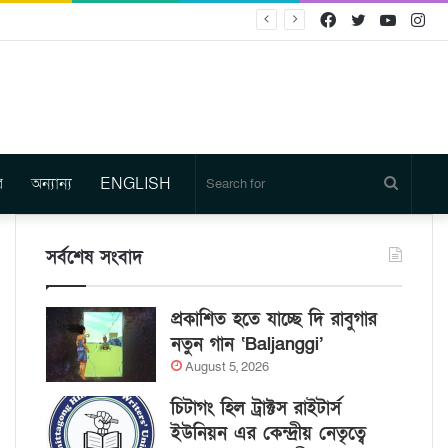
Facebook
Twitter
YouTu
In
র
অন্যান্য
ENGLISH
Search
for
সর্বশেষ সংবাদ
প্রকাশিত হতে যাচ্ছে দি রাবুগার
নতুন গান ‘Baljanggi’
August 5, 2026
চিটাগং হিল ট্রাক্টস রাইটার্স
ইউনিয়ন এর কেন্দ্রীয় নেতৃত্বে