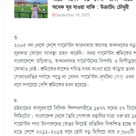
অনেক দূর যাওয়া বাকি : উক্রাচিং চৌধুরী
September 18, 2023
৩.
২০০৫ সন থেকে দেশে গার্মেন্টস কারখানায় ভয়াবহ ভবনধসের বড়রক
সুরক্ষার কোনো ব্যাবস্থা গ্রহণ করেনি। অথচ গার্মেন্টস শ্রমিকে
বাংলাদেশে অগ্নিকাণ্ড, ভবনধসসহ গার্মেন্টসের বিপর্যয় ও নি
কোথাও নেই। শ্রমিকের লাশের গণিত যখন সংখ্যা হয়ে দাঁড়ায় তখন
গোনাগুনতির পর্যায়ে পড়ে না সেসব ‘গার্মেন্টস-দূর্ঘটনা (?/!)’
ধসে সবচেয়ে বেশি শ্রমিকের মরণ হয়েছে।
৪.
চট্টগ্রামের কালুরঘাটে বিসিক শিল্পনগরীতে ১৯৭৭ সনের ২৭ ডিসেম্
লিমিটেড’। বাংলাদেশ থেকে তৈরি পোশাক রপ্তানির যাত্রা শুরু হ
গার্মেন্টস পণ্য উৎপাদনের ভেতর দিয়েই প্রতিদিন বিকশিত হচ্ছে
মতে দেশে ২০১২-২০১৩ সনে ছোট বড় মিলিয়ে প্রায় ৫,৬০০টি গার্ম