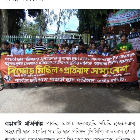
রাঙামাটি প্রতিনিধিঃ
পার্বত্য চট্টগ্রাম জনসংহতি সমিতি (জেএসএস)
সহযোগী ছাত্র সংগঠন পাহাড়ি ছাত্র পরিষদ (পিসিপি) বান্দরবান জেলা
শাখার তথ্য প্রচার সম্পাদক বামং সিং মারমাকে গ্রেফতারের প্রতিবাদ ও