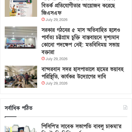
বিতর্ক প্রতিযোগীতার আয়োজন করেছে
জিএসএফ
July 29, 2026
সরকার গঠনের ৫ মাস অতিবাহিত হলেও
পার্বত্য চট্টগ্রাম চুক্তি বাস্তবায়নে দৃশ্যমান
কোনো পদক্ষেপ নেই: মতবিনিময় সভায়
বক্তারা
July 29, 2026
বান্দরবান সদর হাসপাতালে হামের ভয়াবহ
পরিস্থিতি, কার্যকর উদ্যোগের দাবি
July 29, 2026
সর্বাধিক পঠিত
পিসিপি’র সাবেক সভাপতি বাবলু চাকমা’র