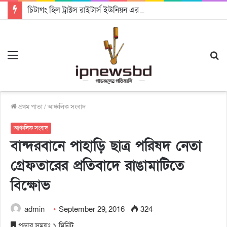
চিটাগং হিল ট্রাক্টস রাইটার্স ইউনিয়ন এর কেন্দ্রীয় নেতৃত্বে মংক্য শোয়ে নু নেভী এবং মুকুল কান্তি ত্রিপুরা
Menu
S
fo
প্রথম পাতা
/
আঞ্চলিক সংবাদ
আঞ্চলিক সংবাদ
বান্দরবানে পাহাড়ি ছাত্র পরিষদ নেতা
গ্রেফতারের প্রতিবাদে রাঙামাটিতে
বিক্ষোভ
admin
September 29, 2016
324
পড়ার সময়ঃ ১ মিনিট