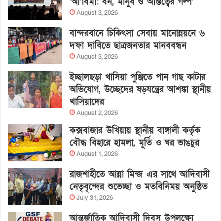
‘আ’বিমা: বন, মানুষ ও অস্তিত্বের গল্প’
August 3, 2026
বান্দরবানে চিকিৎসা সেবায় মানোন্নয়নে ৬
দফা দাবিতে ছাত্রজনতার মানববন্ধন
August 3, 2026
ইচ্ছালছড়া খাসিয়া পুঞ্জিতে পান গাছ কাটার
অভিযোগ, উচ্ছেদের ষড়যন্ত্রের আশঙ্কা স্থানীয়
খাসিয়াদের
August 2, 2026
কক্সবাজার উখিয়ায় স্থানীয় বাঙ্গালী কর্তৃক
বৌদ্ধ বিহারে হামলা, মূর্তি ও ঘর ভাঙচুর
August 1, 2026
রাজশাহীতে আন্না মিন্জ এর সাথে আদিবাসী
নেতৃবৃন্দের শুভেচ্ছা ও মতবিনিময় অনুষ্ঠিত
July 31, 2026
আন্তর্জাতিক আদিবাসী দিবস উপলক্ষ্যে