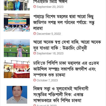
পিএইচডি ডিগ্রি অর্জন
September 20, 2023
পাহাড়ে বিশেষ মহলের দ্বারা আরো কিছু
জাতিগত সশস্ত্র দল গঠনের পর্যায়ে: সন্তু
লারমা
December 5, 2022
আরো অনেক স্বপ্ন দেখা বাকি, আরো অনেক
দূর যাওয়া বাকি : উক্রাচিং চৌধুরী
September 18, 2023
ঢাবি’তে পিসিপি ঢাকা মহানগর এর ৩১তম
কাউন্সিল সম্পন্নঃ সভাপতি জগদীশ এবং
সম্পাদক শুভ চাকমা
October 7, 2023
নিজস্ব সত্ত্বা ও মূল্যবোধই আদিবাসী
সংস্কৃতির শক্তিশালী দিক: একান্ত
সাক্ষাতকারে কবি শিশির চাকমা