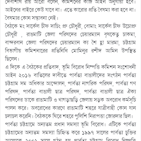
দেবাশীষ রায় আরো বলেন, কমিশনের কাজ আইন অনুযায়ী হবে।
আইনের বাইরে কেউ যাবে না। এতে কারোর প্রতি বৈষম্য করা হবে না।
বৈষম্যর কোন সম্ভাবনা নেই।
বৈঠকে মং সার্কেল চীফ সাচিং প্রু চৌধুরী, বোমাং সার্কেল চীফ উচোপ্রু
চৌধুরী , রাঙমাটি জেলা পরিষদের চেয়ারম্যান বৃষকেতু চাকমা,
বান্দরবান জেলা পরিষদের চেয়ারম্যান ক্য শৈ হ্লা মারমা, চট্টগ্রাম
বিভাগীয় কমিশনারের প্রতিনিধি মোমিনুর রশীদ আমিন উপস্থিত
ছিলেন।
এ দিকে এ বৈঠকের প্রতিবাদ, ভূমি বিরোধ নিষ্পত্তি কমিশন সংশোধনী
আইন ২০১৬ বাতিলের দাবীতে পার্বত্য বাঙালীদের সংগঠন পার্বত্য
চট্টগ্রাম সম অধিকার আন্দোলন, পার্বত্য নাগরিক পরিষদ, পার্বত্য গণ
পরিষদ, পার্বত্য বাঙালী ছাত্র পরিষদ, পার্বত্য বাঙালী ছাত্র ঐক্য
পরিষদের ডাকে রাঙামাটি ও খাগড়াছড়ি জেলায় সড়ক অবরোধ কর্মসূচি
পালন করে। অবরোধের কারণে রাঙামাটি শহরে যাত্রীবাহী কোন যান
চলাচল করেনি। বৈঠককে ঘিরে শহরে পুলিশি নিরাপত্তা জোরদার ছিল।
পার্বত্য চট্টগ্রামে অন্যতম প্রধান সমস্যা ভূমি বিরোধ। এটিকে পার্বত্য
চট্টগ্রামের অন্যতম সমস্যা চিহ্নিত করে ১৯৯৭ সালের পার্বত্য চুক্তির
আলোকে ২০০১ সালে গঠন হয় পার্বত্য চট্টগ্রাম বিরোধ নিষ্পত্তি