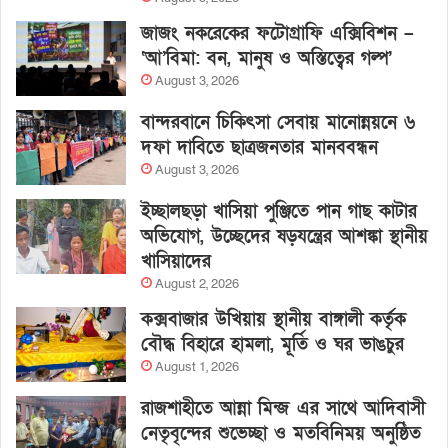
জাজং নকরেকের ফটোগ্রাফি এক্সিবিশন –
‘আ’বিমা: বন, মানুষ ও অস্তিত্বের গল্প’
August 3, 2026
বান্দরবানে চিকিৎসা সেবায় মানোন্নয়নে ৬
দফা দাবিতে ছাত্রজনতার মানববন্ধন
August 3, 2026
ইচ্ছালছড়া খাসিয়া পুঞ্জিতে পান গাছ কাটার
অভিযোগ, উচ্ছেদের ষড়যন্ত্রের আশঙ্কা স্থানীয়
খাসিয়াদের
August 2, 2026
কক্সবাজার উখিয়ায় স্থানীয় বাঙ্গালী কর্তৃক
বৌদ্ধ বিহারে হামলা, মূর্তি ও ঘর ভাঙচুর
August 1, 2026
রাজশাহীতে আন্না মিন্জ এর সাথে আদিবাসী
নেতৃবৃন্দের শুভেচ্ছা ও মতবিনিময় অনুষ্ঠিত