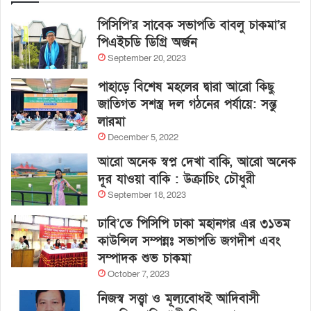
পিসিপি’র সাবেক সভাপতি বাবলু চাকমা’র
পিএইচডি ডিগ্রি অর্জন
September 20, 2023
পাহাড়ে বিশেষ মহলের দ্বারা আরো কিছু
জাতিগত সশস্ত্র দল গঠনের পর্যায়ে: সন্তু
লারমা
December 5, 2022
আরো অনেক স্বপ্ন দেখা বাকি, আরো অনেক
দূর যাওয়া বাকি : উক্রাচিং চৌধুরী
September 18, 2023
ঢাবি’তে পিসিপি ঢাকা মহানগর এর ৩১তম
কাউন্সিল সম্পন্নঃ সভাপতি জগদীশ এবং
সম্পাদক শুভ চাকমা
October 7, 2023
নিজস্ব সত্ত্বা ও মূল্যবোধই আদিবাসী