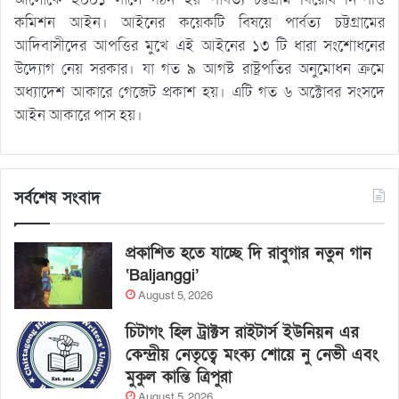
কমিশন আইন। আইনের কয়েকটি বিষয়ে পার্বত্য চট্টগ্রামের
আদিবাসীদের আপত্তির মুখে এই আইনের ১৩ টি ধারা সংশোধনের
উদ্যোগ নেয় সরকার। যা গত ৯ আগষ্ট রাষ্ট্রপতির অনুমোধন ক্রমে
অধ্যাদেশ আকারে গেজেট প্রকাশ হয়। এটি গত ৬ অক্টোবর সংসদে
আইন আকারে পাস হয়।
সর্বশেষ সংবাদ
প্রকাশিত হতে যাচ্ছে দি রাবুগার নতুন গান
‘Baljanggi’
August 5, 2026
চিটাগং হিল ট্রাক্টস রাইটার্স ইউনিয়ন এর
কেন্দ্রীয় নেতৃত্বে মংক্য শোয়ে নু নেভী এবং
মুকুল কান্তি ত্রিপুরা
August 5, 2026